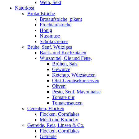
Wein, Sekt
Naturkost
Brotaufstriche
Brotaufstriche, pikant
Fruchtaufstriche
Honig
Nussmuse
Schokocremes
Brühe, Senf, Würziges
Back- und Kochzutaten
Würzmittel, Öle und Fette,
Brühen, Salz
Gewürze
Ketchup, Würzsaucen
Obst-Gemüsekonserven
Oliven
Pesto, Senf, Mayonnaise
Tomate pur
Tomatensaucen
Cerealien, Flocken
Flocken, Cornflakes
Müsli und Krunchy
Getreide, Reis, Linsen & Co.
Flocken, Cornflakes
Getreide