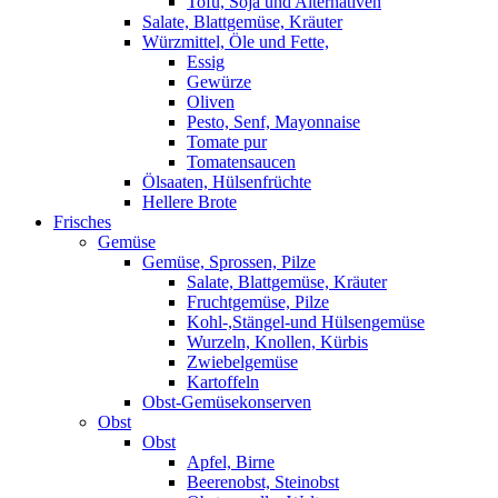
Tofu, Soja und Alternativen
Salate, Blattgemüse, Kräuter
Würzmittel, Öle und Fette,
Essig
Gewürze
Oliven
Pesto, Senf, Mayonnaise
Tomate pur
Tomatensaucen
Ölsaaten, Hülsenfrüchte
Hellere Brote
Frisches
Gemüse
Gemüse, Sprossen, Pilze
Salate, Blattgemüse, Kräuter
Fruchtgemüse, Pilze
Kohl-,Stängel-und Hülsengemüse
Wurzeln, Knollen, Kürbis
Zwiebelgemüse
Kartoffeln
Obst-Gemüsekonserven
Obst
Obst
Apfel, Birne
Beerenobst, Steinobst