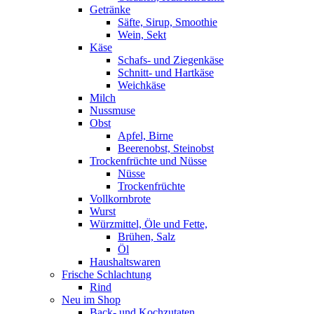
Getränke
Säfte, Sirup, Smoothie
Wein, Sekt
Käse
Schafs- und Ziegenkäse
Schnitt- und Hartkäse
Weichkäse
Milch
Nussmuse
Obst
Apfel, Birne
Beerenobst, Steinobst
Trockenfrüchte und Nüsse
Nüsse
Trockenfrüchte
Vollkornbrote
Wurst
Würzmittel, Öle und Fette,
Brühen, Salz
Öl
Haushaltswaren
Frische Schlachtung
Rind
Neu im Shop
Back- und Kochzutaten