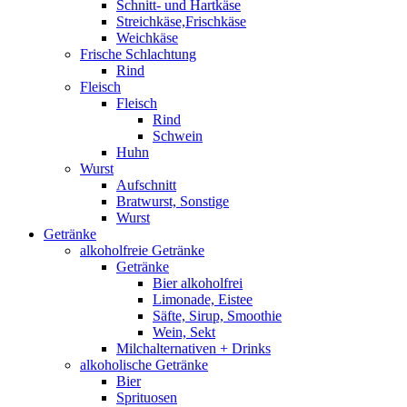
Schnitt- und Hartkäse
Streichkäse,Frischkäse
Weichkäse
Frische Schlachtung
Rind
Fleisch
Fleisch
Rind
Schwein
Huhn
Wurst
Aufschnitt
Bratwurst, Sonstige
Wurst
Getränke
alkoholfreie Getränke
Getränke
Bier alkoholfrei
Limonade, Eistee
Säfte, Sirup, Smoothie
Wein, Sekt
Milchalternativen + Drinks
alkoholische Getränke
Bier
Sprituosen