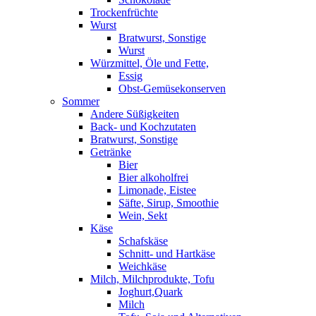
Trockenfrüchte
Wurst
Bratwurst, Sonstige
Wurst
Würzmittel, Öle und Fette,
Essig
Obst-Gemüsekonserven
Sommer
Andere Süßigkeiten
Back- und Kochzutaten
Bratwurst, Sonstige
Getränke
Bier
Bier alkoholfrei
Limonade, Eistee
Säfte, Sirup, Smoothie
Wein, Sekt
Käse
Schafskäse
Schnitt- und Hartkäse
Weichkäse
Milch, Milchprodukte, Tofu
Joghurt,Quark
Milch