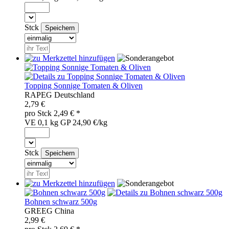
Stck
Topping Sonnige Tomaten & Oliven
RAP
EG
Deutschland
2,79 €
pro
Stck
2,49
€ *
VE 0,1 kg
GP 24,90 €/kg
Stck
Bohnen schwarz 500g
GRE
EG
China
2,99 €