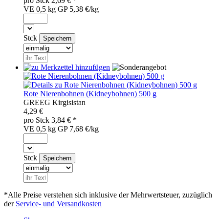
pro
Stck
2,69
€ *
VE 0,5 kg
GP 5,38 €/kg
Stck
Rote Nierenbohnen (Kidneybohnen) 500 g
GRE
EG
Kirgisistan
4,29 €
pro
Stck
3,84
€ *
VE 0,5 kg
GP 7,68 €/kg
Stck
*Alle Preise verstehen sich inklusive der Mehrwertsteuer, zuzüglich
der
Service- und Versandkosten