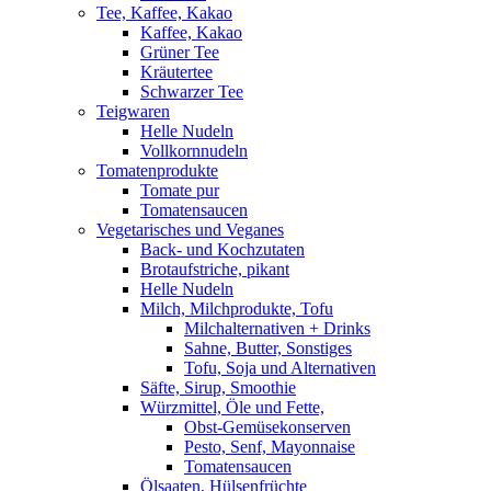
Tee, Kaffee, Kakao
Kaffee, Kakao
Grüner Tee
Kräutertee
Schwarzer Tee
Teigwaren
Helle Nudeln
Vollkornnudeln
Tomatenprodukte
Tomate pur
Tomatensaucen
Vegetarisches und Veganes
Back- und Kochzutaten
Brotaufstriche, pikant
Helle Nudeln
Milch, Milchprodukte, Tofu
Milchalternativen + Drinks
Sahne, Butter, Sonstiges
Tofu, Soja und Alternativen
Säfte, Sirup, Smoothie
Würzmittel, Öle und Fette,
Obst-Gemüsekonserven
Pesto, Senf, Mayonnaise
Tomatensaucen
Ölsaaten, Hülsenfrüchte