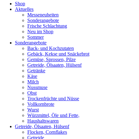
Shop
Aktuelles
Messeneuheiten
Sonderangebote
Frische Schlachtung
Neu im Shop
Sommer
Sonderangebote
Back- und Kochzutaten
Gebäck, Kekse und Snäckebrot
Gemüse, Sprossen, Pilze
Getreide, Ölsaaten, Hülsenf
Getränke
Käse
Milch
Nussmuse
Obst
Trockenfrüchte und Nüsse
Vollkornbrote
Wurst
Würzmittel, Öle und Fette,
Haushaltswaren
Getreide, Ölsaaten, Hülsenf
Flocken, Cornflakes
Getreide