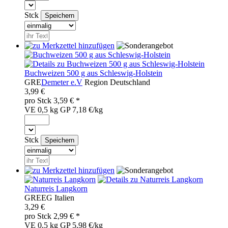
Stck
Buchweizen 500 g aus Schleswig-Holstein
GRE
Demeter e.V
Region
Deutschland
3,99 €
pro
Stck
3,59
€ *
VE 0,5 kg
GP 7,18 €/kg
Stck
Naturreis Langkorn
GRE
EG
Italien
3,29 €
pro
Stck
2,99
€ *
VE 0,5 kg
GP 5,98 €/kg