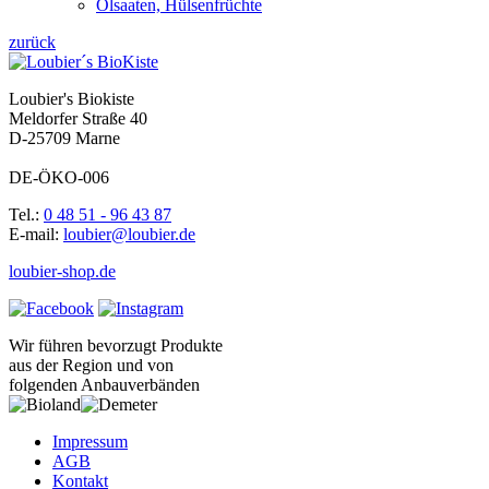
Ölsaaten, Hülsenfrüchte
zurück
Loubier's Biokiste
Meldorfer Straße 40
D-25709 Marne
DE-ÖKO-006
Tel.:
0 48 51 - 96 43 87
E-mail:
loubier@loubier.de
loubier-shop.de
Wir führen bevorzugt Produkte
aus der Region und von
folgenden Anbauverbänden
Impressum
AGB
Kontakt