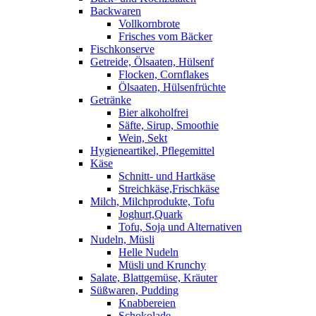
Backwaren
Vollkornbrote
Frisches vom Bäcker
Fischkonserve
Getreide, Ölsaaten, Hülsenf
Flocken, Cornflakes
Ölsaaten, Hülsenfrüchte
Getränke
Bier alkoholfrei
Säfte, Sirup, Smoothie
Wein, Sekt
Hygieneartikel, Pflegemittel
Käse
Schnitt- und Hartkäse
Streichkäse,Frischkäse
Milch, Milchprodukte, Tofu
Joghurt,Quark
Tofu, Soja und Alternativen
Nudeln, Müsli
Helle Nudeln
Müsli und Krunchy
Salate, Blattgemüse, Kräuter
Süßwaren, Pudding
Knabbereien
Schokolade