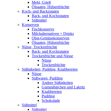
Mehl, Grieß
Ölsaaten, Hülsenfrüchte
Koch- und Backzutaten
Back- und Kochzutaten
Süßmittel
Konserven
Fischkonserve
Milchalternativen + Drinks
Obst-Gemüsekonserven
Ölsaaten, Hülsenfrüchte
Nüsse, Trockenfrüchte
Back- und Kochzutaten
Trockenfrüchte und Nüsse
Nüsse
Trockenfrüchte
Süßigkeiten, Pudding, Knabbereien
Nüsse
Süßwaren, Pudding
Andere Süßigkeiten
Gummibärchen und Lakritz
Knabbereien
Pudding
Schokolade
Süßmittel
Süßmittel