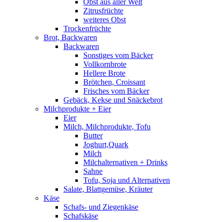
Obst aus aller Welt
Zitrusfrüchte
weiteres Obst
Trockenfrüchte
Brot, Backwaren
Backwaren
Sonstiges vom Bäcker
Vollkornbrote
Hellere Brote
Brötchen, Croissant
Frisches vom Bäcker
Gebäck, Kekse und Snäckebrot
Milchprodukte + Eier
Eier
Milch, Milchprodukte, Tofu
Butter
Joghurt,Quark
Milch
Milchalternativen + Drinks
Sahne
Tofu, Soja und Alternativen
Salate, Blattgemüse, Kräuter
Käse
Schafs- und Ziegenkäse
Schafskäse