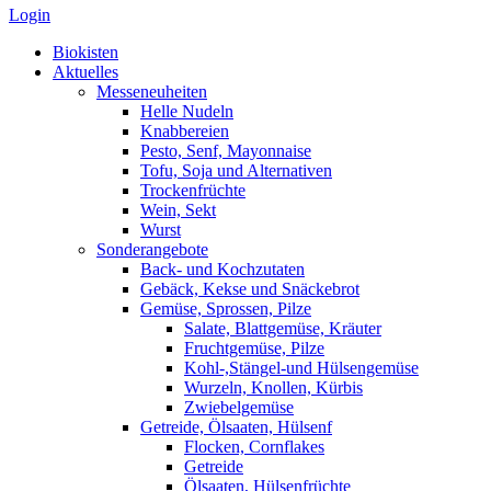
Login
Biokisten
Aktuelles
Messeneuheiten
Helle Nudeln
Knabbereien
Pesto, Senf, Mayonnaise
Tofu, Soja und Alternativen
Trockenfrüchte
Wein, Sekt
Wurst
Sonderangebote
Back- und Kochzutaten
Gebäck, Kekse und Snäckebrot
Gemüse, Sprossen, Pilze
Salate, Blattgemüse, Kräuter
Fruchtgemüse, Pilze
Kohl-,Stängel-und Hülsengemüse
Wurzeln, Knollen, Kürbis
Zwiebelgemüse
Getreide, Ölsaaten, Hülsenf
Flocken, Cornflakes
Getreide
Ölsaaten, Hülsenfrüchte