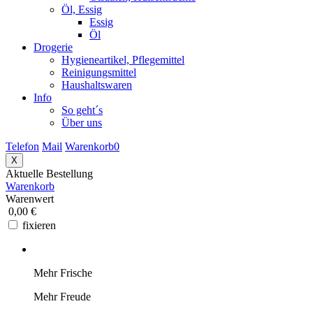
Öl, Essig
Essig
Öl
Drogerie
Hygieneartikel, Pflegemittel
Reinigungsmittel
Haushaltswaren
Info
So geht´s
Über uns
Telefon
Mail
Warenkorb
0
X
Aktuelle Bestellung
Warenkorb
Warenwert
0,00 €
fixieren
Mehr Frische
Mehr Freude