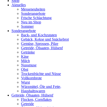
Shop
Aktuelles
Messeneuheiten
Sonderangebote
Frische Schlachtung
Neu im Shop
Sommer
Sonderangebote
Back- und Kochzutaten
Gebäck, Kekse und Snäckebrot
Gemüse, Sprossen, Pilze
Getreide, Ölsaaten, Hülsenf
Getränke
Käse
Milch
Nussmuse
Obst
Trockenfrüchte und Nüsse
Vollkornbrote
Wurst
Würzmittel, Öle und Fette,
Haushaltswaren
Getreide, Ölsaaten, Hülsenf
Flocken, Cornflakes
Getreide