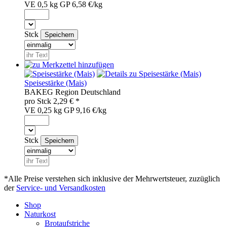
VE 0,5 kg
GP 6,58 €/kg
Stck
Speisestärke (Mais)
BAK
EG
Region
Deutschland
pro
Stck
2,29
€ *
VE 0,25 kg
GP 9,16 €/kg
Stck
*Alle Preise verstehen sich inklusive der Mehrwertsteuer, zuzüglich
der
Service- und Versandkosten
Shop
Naturkost
Brotaufstriche