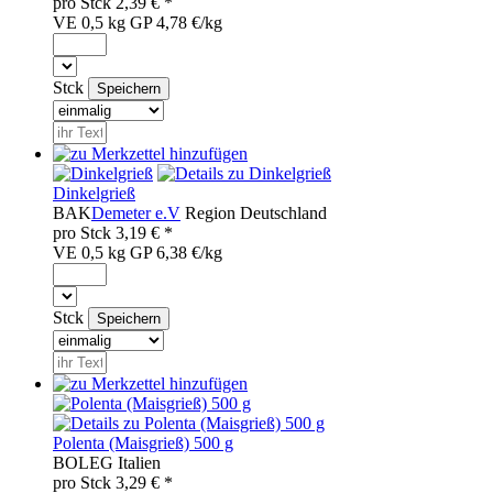
pro
Stck
2,39
€ *
VE 0,5 kg
GP 4,78 €/kg
Stck
Dinkelgrieß
BAK
Demeter e.V
Region
Deutschland
pro
Stck
3,19
€ *
VE 0,5 kg
GP 6,38 €/kg
Stck
Polenta (Maisgrieß) 500 g
BOL
EG
Italien
pro
Stck
3,29
€ *