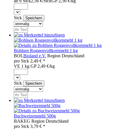
ab 6 Stck
2,56 €/Stck
GP 2,56 €/kg
Stck
Bohlsen Roggenvollkornmehl 1 kg
BOL
Bioland e.V.
Region
Deutschland
pro
Stck
2,49
€ *
VE 1 kg
GP 2,49 €/kg
Stck
Buchweizenmehl 500g
BAK
EG
Region
Deutschland
pro
Stck
3,79
€ *