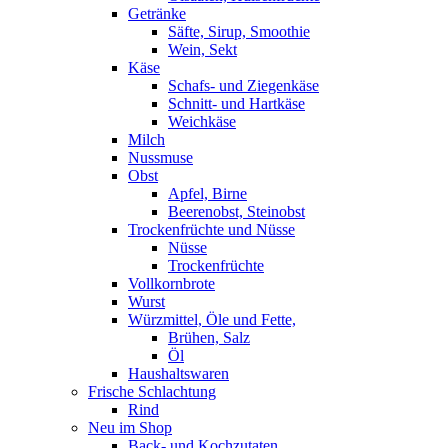
Getränke
Säfte, Sirup, Smoothie
Wein, Sekt
Käse
Schafs- und Ziegenkäse
Schnitt- und Hartkäse
Weichkäse
Milch
Nussmuse
Obst
Apfel, Birne
Beerenobst, Steinobst
Trockenfrüchte und Nüsse
Nüsse
Trockenfrüchte
Vollkornbrote
Wurst
Würzmittel, Öle und Fette,
Brühen, Salz
Öl
Haushaltswaren
Frische Schlachtung
Rind
Neu im Shop
Back- und Kochzutaten