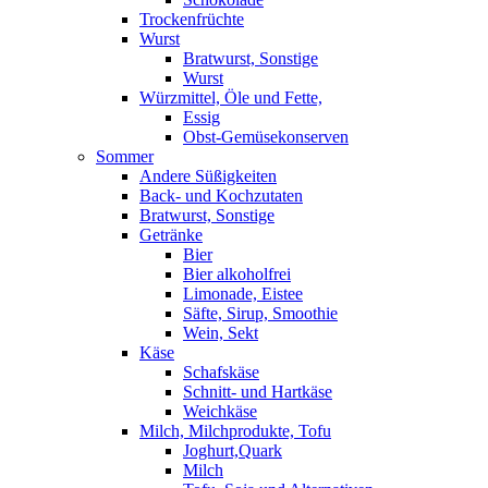
Trockenfrüchte
Wurst
Bratwurst, Sonstige
Wurst
Würzmittel, Öle und Fette,
Essig
Obst-Gemüsekonserven
Sommer
Andere Süßigkeiten
Back- und Kochzutaten
Bratwurst, Sonstige
Getränke
Bier
Bier alkoholfrei
Limonade, Eistee
Säfte, Sirup, Smoothie
Wein, Sekt
Käse
Schafskäse
Schnitt- und Hartkäse
Weichkäse
Milch, Milchprodukte, Tofu
Joghurt,Quark
Milch