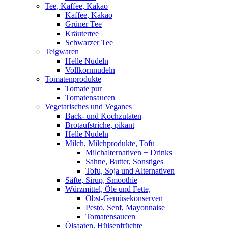
Tee, Kaffee, Kakao
Kaffee, Kakao
Grüner Tee
Kräutertee
Schwarzer Tee
Teigwaren
Helle Nudeln
Vollkornnudeln
Tomatenprodukte
Tomate pur
Tomatensaucen
Vegetarisches und Veganes
Back- und Kochzutaten
Brotaufstriche, pikant
Helle Nudeln
Milch, Milchprodukte, Tofu
Milchalternativen + Drinks
Sahne, Butter, Sonstiges
Tofu, Soja und Alternativen
Säfte, Sirup, Smoothie
Würzmittel, Öle und Fette,
Obst-Gemüsekonserven
Pesto, Senf, Mayonnaise
Tomatensaucen
Ölsaaten, Hülsenfrüchte