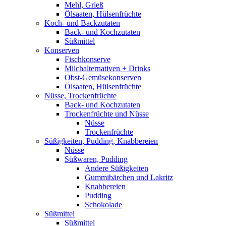
Mehl, Grieß
Ölsaaten, Hülsenfrüchte
Koch- und Backzutaten
Back- und Kochzutaten
Süßmittel
Konserven
Fischkonserve
Milchalternativen + Drinks
Obst-Gemüsekonserven
Ölsaaten, Hülsenfrüchte
Nüsse, Trockenfrüchte
Back- und Kochzutaten
Trockenfrüchte und Nüsse
Nüsse
Trockenfrüchte
Süßigkeiten, Pudding, Knabbereien
Nüsse
Süßwaren, Pudding
Andere Süßigkeiten
Gummibärchen und Lakritz
Knabbereien
Pudding
Schokolade
Süßmittel
Süßmittel