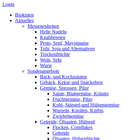
Login
Biokisten
Aktuelles
Messeneuheiten
Helle Nudeln
Knabbereien
Pesto, Senf, Mayonnaise
Tofu, Soja und Alternativen
Trockenfrüchte
Wein, Sekt
Wurst
Sonderangebote
Back- und Kochzutaten
Gebäck, Kekse und Snäckebrot
Gemüse, Sprossen, Pilze
Salate, Blattgemüse, Kräuter
Fruchtgemüse, Pilze
Kohl-,Stängel-und Hülsengemüse
Wurzeln, Knollen, Kürbis
Zwiebelgemüse
Getreide, Ölsaaten, Hülsenf
Flocken, Cornflakes
Getreide
Ölsaaten, Hülsenfrüchte