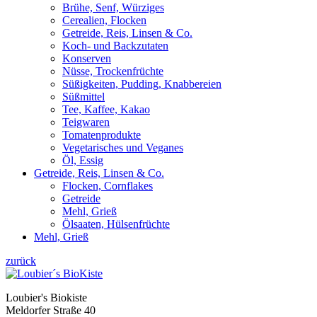
Brühe, Senf, Würziges
Cerealien, Flocken
Getreide, Reis, Linsen & Co.
Koch- und Backzutaten
Konserven
Nüsse, Trockenfrüchte
Süßigkeiten, Pudding, Knabbereien
Süßmittel
Tee, Kaffee, Kakao
Teigwaren
Tomatenprodukte
Vegetarisches und Veganes
Öl, Essig
Getreide, Reis, Linsen & Co.
Flocken, Cornflakes
Getreide
Mehl, Grieß
Ölsaaten, Hülsenfrüchte
Mehl, Grieß
zurück
Loubier's Biokiste
Meldorfer Straße 40