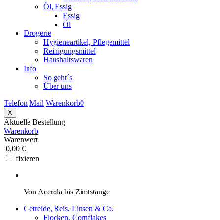
Öl, Essig
Essig
Öl
Drogerie
Hygieneartikel, Pflegemittel
Reinigungsmittel
Haushaltswaren
Info
So geht´s
Über uns
Telefon
Mail
Warenkorb
0
X
Aktuelle Bestellung
Warenkorb
Warenwert
0,00 €
fixieren
Von Acerola bis Zimtstange
Getreide, Reis, Linsen & Co.
Flocken, Cornflakes