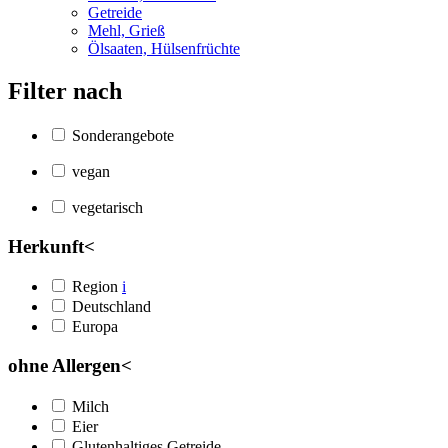
Getreide
Mehl, Grieß
Ölsaaten, Hülsenfrüchte
Filter nach
Sonderangebote
vegan
vegetarisch
Herkunft
<
Region
i
Deutschland
Europa
ohne Allergen
<
Milch
Eier
Glutenhaltiges Getreide