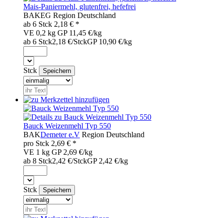
Mais-Paniermehl, glutenfrei, hefefrei
BAK
EG
Region
Deutschland
ab 6
Stck
2,18
€ *
VE 0,2 kg
GP 11,45 €/kg
ab 6 Stck
2,18 €/Stck
GP 10,90 €/kg
Stck
Bauck Weizenmehl Typ 550
BAK
Demeter e.V
Region
Deutschland
pro
Stck
2,69
€ *
VE 1 kg
GP 2,69 €/kg
ab 8 Stck
2,42 €/Stck
GP 2,42 €/kg
Stck