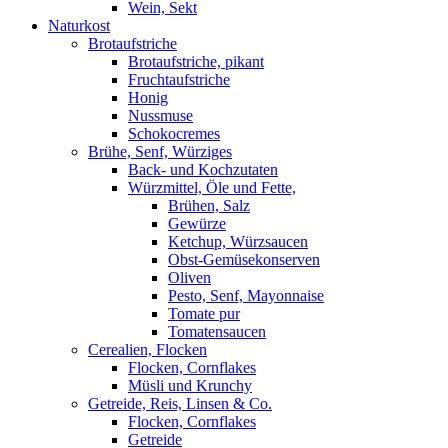
Wein, Sekt
Naturkost
Brotaufstriche
Brotaufstriche, pikant
Fruchtaufstriche
Honig
Nussmuse
Schokocremes
Brühe, Senf, Würziges
Back- und Kochzutaten
Würzmittel, Öle und Fette,
Brühen, Salz
Gewürze
Ketchup, Würzsaucen
Obst-Gemüsekonserven
Oliven
Pesto, Senf, Mayonnaise
Tomate pur
Tomatensaucen
Cerealien, Flocken
Flocken, Cornflakes
Müsli und Krunchy
Getreide, Reis, Linsen & Co.
Flocken, Cornflakes
Getreide