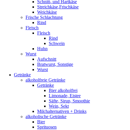
Schnitt- und Hartkäse
Streichkäse,Frischkäse
Weichkäse
Frische Schlachtung
Rind
Fleisch
Fleisch
Rind
Schwein
Huhn
Wurst
Aufschnitt
Bratwurst, Sonstige
Wurst
Getränke
alkoholfreie Getränke
Getränke
Bier alkoholfrei
Limonade, Eistee
Säfte, Sirup, Smoothie
Wein, Sekt
Milchalternativen + Drinks
alkoholische Getränke
Bier
Sprituosen