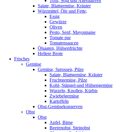
Tofu, Soja und Alternativen
Salate, Blattgemüse, Kräuter
Würzmittel, Öle und Fette,
Essig
Gewürze
Oliven
Pesto, Senf, Mayonnaise
Tomate pur
Tomatensaucen
Ölsaaten, Hülsenfrüchte
Hellere Brote
Frisches
Gemüse
Gemüse, Sprossen, Pilze
Salate, Blattgemüse, Kräuter
Fruchtgemüse, Pilze
Kohl-,Stängel-und Hülsengemüse
Wurzeln, Knollen, Kürbis
Zwiebelgemüse
Kartoffeln
Obst-Gemüsekonserven
Obst
Obst
Apfel, Birne
Beerenobst, Steinobst