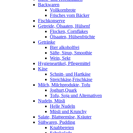
Backwaren
Vollkornbrote
Frisches vom Bäcker
Fischkonserve
Getreide, Ölsaaten, Hülsenf
Flocken, Cornflakes
Ölsaaten, Hülsenfrüchte
Getränke
Bier alkoholfrei
Säfte, Sirup, Smoothie
Wein, Sekt
Hygieneartikel, Pflegemittel
Käse
Schnitt- und Hartkäse
Streichkäse,Frischkäse
Milch, Milchprodukte, Tofu
Joghurt,Quark
Tofu, Soja und Alternativen
Nudeln, Müsli
Helle Nudeln
Müsli und Krunchy
Salate, Blattgemüse, Kräuter
Süßwaren, Pudding
Knabbereien
Schokolade