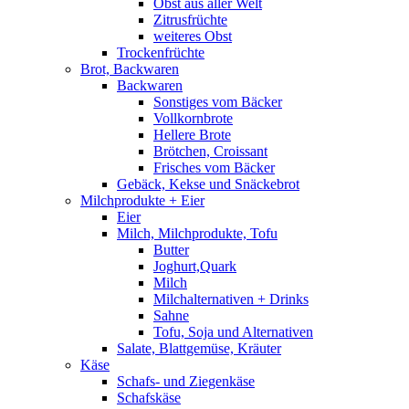
Obst aus aller Welt
Zitrusfrüchte
weiteres Obst
Trockenfrüchte
Brot, Backwaren
Backwaren
Sonstiges vom Bäcker
Vollkornbrote
Hellere Brote
Brötchen, Croissant
Frisches vom Bäcker
Gebäck, Kekse und Snäckebrot
Milchprodukte + Eier
Eier
Milch, Milchprodukte, Tofu
Butter
Joghurt,Quark
Milch
Milchalternativen + Drinks
Sahne
Tofu, Soja und Alternativen
Salate, Blattgemüse, Kräuter
Käse
Schafs- und Ziegenkäse
Schafskäse