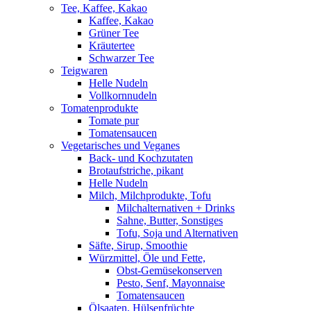
Tee, Kaffee, Kakao
Kaffee, Kakao
Grüner Tee
Kräutertee
Schwarzer Tee
Teigwaren
Helle Nudeln
Vollkornnudeln
Tomatenprodukte
Tomate pur
Tomatensaucen
Vegetarisches und Veganes
Back- und Kochzutaten
Brotaufstriche, pikant
Helle Nudeln
Milch, Milchprodukte, Tofu
Milchalternativen + Drinks
Sahne, Butter, Sonstiges
Tofu, Soja und Alternativen
Säfte, Sirup, Smoothie
Würzmittel, Öle und Fette,
Obst-Gemüsekonserven
Pesto, Senf, Mayonnaise
Tomatensaucen
Ölsaaten, Hülsenfrüchte