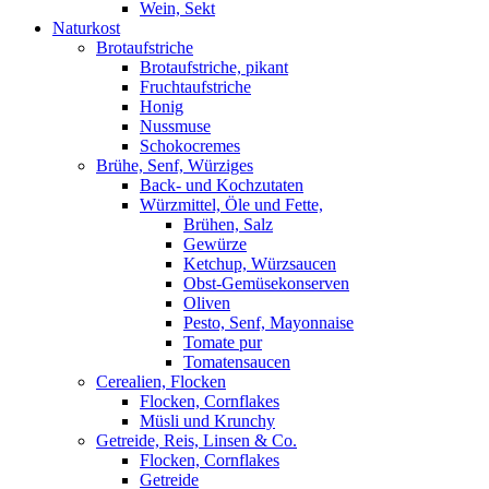
Wein, Sekt
Naturkost
Brotaufstriche
Brotaufstriche, pikant
Fruchtaufstriche
Honig
Nussmuse
Schokocremes
Brühe, Senf, Würziges
Back- und Kochzutaten
Würzmittel, Öle und Fette,
Brühen, Salz
Gewürze
Ketchup, Würzsaucen
Obst-Gemüsekonserven
Oliven
Pesto, Senf, Mayonnaise
Tomate pur
Tomatensaucen
Cerealien, Flocken
Flocken, Cornflakes
Müsli und Krunchy
Getreide, Reis, Linsen & Co.
Flocken, Cornflakes
Getreide