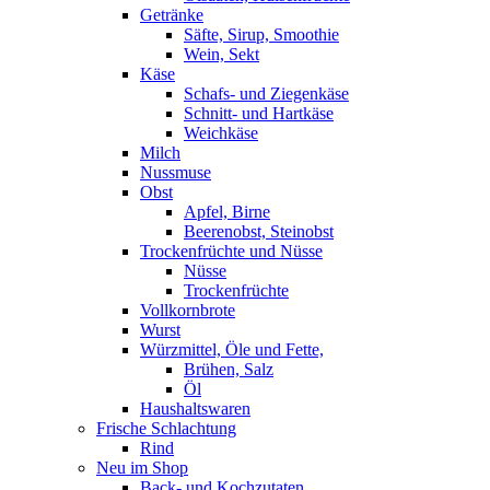
Getränke
Säfte, Sirup, Smoothie
Wein, Sekt
Käse
Schafs- und Ziegenkäse
Schnitt- und Hartkäse
Weichkäse
Milch
Nussmuse
Obst
Apfel, Birne
Beerenobst, Steinobst
Trockenfrüchte und Nüsse
Nüsse
Trockenfrüchte
Vollkornbrote
Wurst
Würzmittel, Öle und Fette,
Brühen, Salz
Öl
Haushaltswaren
Frische Schlachtung
Rind
Neu im Shop
Back- und Kochzutaten