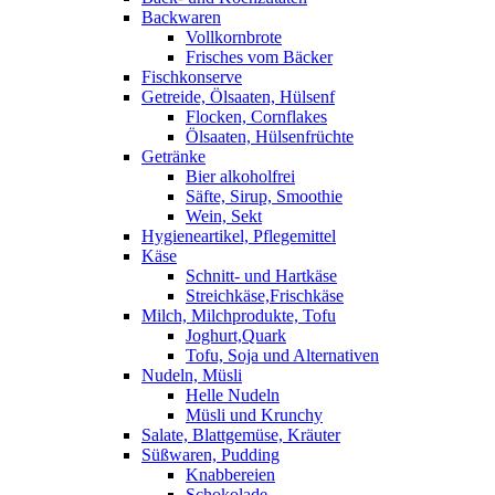
Backwaren
Vollkornbrote
Frisches vom Bäcker
Fischkonserve
Getreide, Ölsaaten, Hülsenf
Flocken, Cornflakes
Ölsaaten, Hülsenfrüchte
Getränke
Bier alkoholfrei
Säfte, Sirup, Smoothie
Wein, Sekt
Hygieneartikel, Pflegemittel
Käse
Schnitt- und Hartkäse
Streichkäse,Frischkäse
Milch, Milchprodukte, Tofu
Joghurt,Quark
Tofu, Soja und Alternativen
Nudeln, Müsli
Helle Nudeln
Müsli und Krunchy
Salate, Blattgemüse, Kräuter
Süßwaren, Pudding
Knabbereien
Schokolade