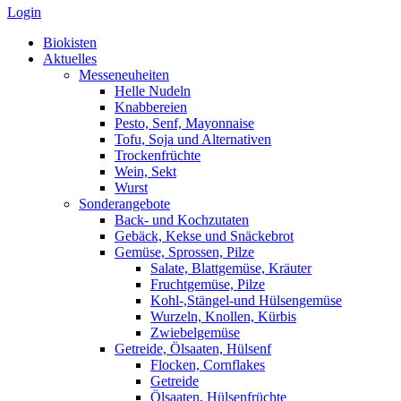
Login
Biokisten
Aktuelles
Messeneuheiten
Helle Nudeln
Knabbereien
Pesto, Senf, Mayonnaise
Tofu, Soja und Alternativen
Trockenfrüchte
Wein, Sekt
Wurst
Sonderangebote
Back- und Kochzutaten
Gebäck, Kekse und Snäckebrot
Gemüse, Sprossen, Pilze
Salate, Blattgemüse, Kräuter
Fruchtgemüse, Pilze
Kohl-,Stängel-und Hülsengemüse
Wurzeln, Knollen, Kürbis
Zwiebelgemüse
Getreide, Ölsaaten, Hülsenf
Flocken, Cornflakes
Getreide
Ölsaaten, Hülsenfrüchte