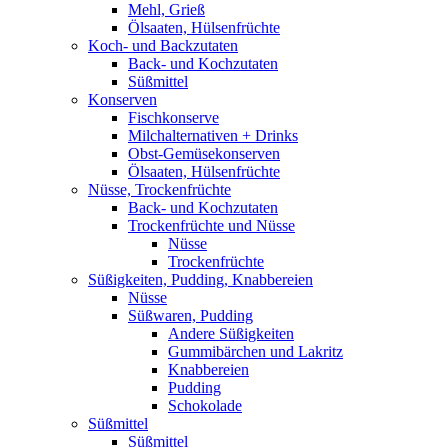
Mehl, Grieß
Ölsaaten, Hülsenfrüchte
Koch- und Backzutaten
Back- und Kochzutaten
Süßmittel
Konserven
Fischkonserve
Milchalternativen + Drinks
Obst-Gemüsekonserven
Ölsaaten, Hülsenfrüchte
Nüsse, Trockenfrüchte
Back- und Kochzutaten
Trockenfrüchte und Nüsse
Nüsse
Trockenfrüchte
Süßigkeiten, Pudding, Knabbereien
Nüsse
Süßwaren, Pudding
Andere Süßigkeiten
Gummibärchen und Lakritz
Knabbereien
Pudding
Schokolade
Süßmittel
Süßmittel