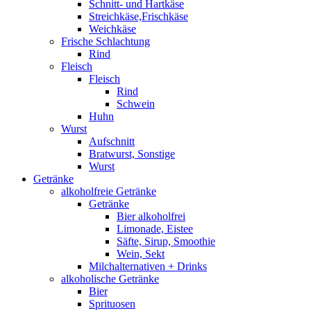
Schnitt- und Hartkäse
Streichkäse,Frischkäse
Weichkäse
Frische Schlachtung
Rind
Fleisch
Fleisch
Rind
Schwein
Huhn
Wurst
Aufschnitt
Bratwurst, Sonstige
Wurst
Getränke
alkoholfreie Getränke
Getränke
Bier alkoholfrei
Limonade, Eistee
Säfte, Sirup, Smoothie
Wein, Sekt
Milchalternativen + Drinks
alkoholische Getränke
Bier
Sprituosen