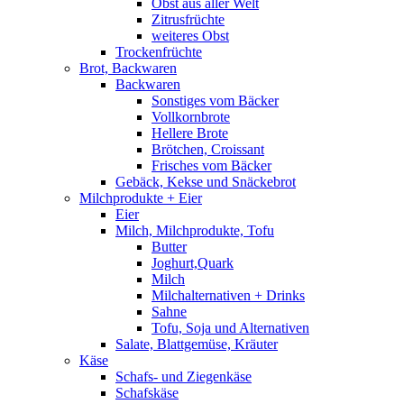
Obst aus aller Welt
Zitrusfrüchte
weiteres Obst
Trockenfrüchte
Brot, Backwaren
Backwaren
Sonstiges vom Bäcker
Vollkornbrote
Hellere Brote
Brötchen, Croissant
Frisches vom Bäcker
Gebäck, Kekse und Snäckebrot
Milchprodukte + Eier
Eier
Milch, Milchprodukte, Tofu
Butter
Joghurt,Quark
Milch
Milchalternativen + Drinks
Sahne
Tofu, Soja und Alternativen
Salate, Blattgemüse, Kräuter
Käse
Schafs- und Ziegenkäse
Schafskäse