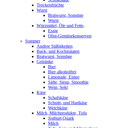
Trockenfrüchte
Wurst
Bratwurst, Sonstige
Wurst
Würzmittel, Öle und Fette,
Essig
Obst-Gemüsekonserven
Sommer
Andere Süßigkeiten
Back- und Kochzutaten
Bratwurst, Sonstige
Getränke
Bier
Bier alkoholfrei
Limonade, Eistee
Säfte, Sirup, Smoothie
Wein, Sekt
Käse
Schafskäse
Schnitt- und Hartkäse
Weichkäse
Milch, Milchprodukte, Tofu
Joghurt,Quark
Milch