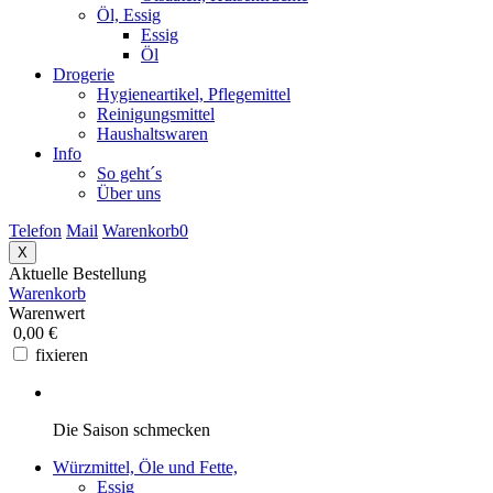
Öl, Essig
Essig
Öl
Drogerie
Hygieneartikel, Pflegemittel
Reinigungsmittel
Haushaltswaren
Info
So geht´s
Über uns
Telefon
Mail
Warenkorb
0
X
Aktuelle Bestellung
Warenkorb
Warenwert
0,00 €
fixieren
Die Saison schmecken
Würzmittel, Öle und Fette,
Essig