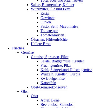
Tofu, Soja und Alternativen
Salate, Blattgemüse, Kräuter
Würzmittel, Öle und Fette,
Essig
Gewürze
Oliven
Pesto, Senf, Mayonnaise
Tomate pur
Tomatensaucen
Ölsaaten, Hülsenfrüchte
Hellere Brote
Frisches
Gemüse
Gemüse, Sprossen, Pilze
Salate, Blattgemüse, Kräuter
Fruchtgemüse, Pilze
Kohl-,Stängel-und Hülsengemüse
Wurzeln, Knollen, Kürbis
Zwiebelgemüse
Kartoffeln
Obst-Gemüsekonserven
Obst
Obst
Apfel, Birne
Beerenobst, Steinobst