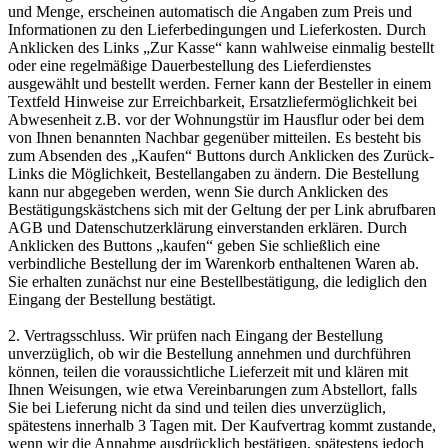
und Menge, erscheinen automatisch die Angaben zum Preis und
Informationen zu den Lieferbedingungen und Lieferkosten. Durch
Anklicken des Links „Zur Kasse“ kann wahlweise einmalig bestellt
oder eine regelmäßige Dauerbestellung des Lieferdienstes
ausgewählt und bestellt werden. Ferner kann der Besteller in einem
Textfeld Hinweise zur Erreichbarkeit, Ersatzliefermöglichkeit bei
Abwesenheit z.B. vor der Wohnungstür im Hausflur oder bei dem
von Ihnen benannten Nachbar gegenüber mitteilen. Es besteht bis
zum Absenden des „Kaufen“ Buttons durch Anklicken des Zurück-
Links die Möglichkeit, Bestellangaben zu ändern. Die Bestellung
kann nur abgegeben werden, wenn Sie durch Anklicken des
Bestätigungskästchens sich mit der Geltung der per Link abrufbaren
AGB und Datenschutzerklärung einverstanden erklären. Durch
Anklicken des Buttons „kaufen“ geben Sie schließlich eine
verbindliche Bestellung der im Warenkorb enthaltenen Waren ab.
Sie erhalten zunächst nur eine Bestellbestätigung, die lediglich den
Eingang der Bestellung bestätigt.
2. Vertragsschluss. Wir prüfen nach Eingang der Bestellung
unverzüglich, ob wir die Bestellung annehmen und durchführen
können, teilen die voraussichtliche Lieferzeit mit und klären mit
Ihnen Weisungen, wie etwa Vereinbarungen zum Abstellort, falls
Sie bei Lieferung nicht da sind und teilen dies unverzüglich,
spätestens innerhalb 3 Tagen mit. Der Kaufvertrag kommt zustande,
wenn wir die Annahme ausdrücklich bestätigen, spätestens jedoch