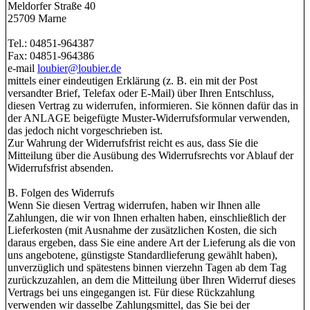
Meldorfer Straße 40
25709 Marne
Tel.: 04851-964387
Fax: 04851-964386
e-mail
loubier@loubier.de
mittels einer eindeutigen Erklärung (z. B. ein mit der Post
versandter Brief, Telefax oder E-Mail) über Ihren Entschluss,
diesen Vertrag zu widerrufen, informieren. Sie können dafür das in
der ANLAGE beigefügte Muster-Widerrufsformular verwenden,
das jedoch nicht vorgeschrieben ist.
Zur Wahrung der Widerrufsfrist reicht es aus, dass Sie die
Mitteilung über die Ausübung des Widerrufsrechts vor Ablauf der
Widerrufsfrist absenden.
B. Folgen des Widerrufs
Wenn Sie diesen Vertrag widerrufen, haben wir Ihnen alle
Zahlungen, die wir von Ihnen erhalten haben, einschließlich der
Lieferkosten (mit Ausnahme der zusätzlichen Kosten, die sich
daraus ergeben, dass Sie eine andere Art der Lieferung als die von
uns angebotene, günstigste Standardlieferung gewählt haben),
unverzüglich und spätestens binnen vierzehn Tagen ab dem Tag
zurückzuzahlen, an dem die Mitteilung über Ihren Widerruf dieses
Vertrags bei uns eingegangen ist. Für diese Rückzahlung
verwenden wir dasselbe Zahlungsmittel, das Sie bei der