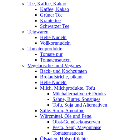
Tee, Kaffee, Kakao
Kaffee, Kakao
Grüner Tee
Kräutertee
Schwarzer Tee
Teigwaren
Helle Nudeln
Vollkornnudeln
Tomatenprodukte
Tomate pur
Tomatensaucen
Vegetarisches und Veganes
Back- und Kochzutaten
Brotaufstriche, pikant
Helle Nudeln
Milch, Milchprodukte, Tofu
Milchalternativen + Drinks
Sahne, Butter, Sonstiges
Tofu, Soja und Alternativen
Säfte, Sirup, Smoothie
Würzmittel, Öle und Fette,
Obst-Gemüsekonserven
Pesto, Senf, Mayonnaise
Tomatensaucen
Ölsaaten, Hülsenfrüchte