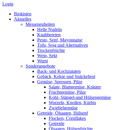
Login
Biokisten
Aktuelles
Messeneuheiten
Helle Nudeln
Knabbereien
Pesto, Senf, Mayonnaise
Tofu, Soja und Alternativen
Trockenfrüchte
Wein, Sekt
Wurst
Sonderangebote
Back- und Kochzutaten
Gebäck, Kekse und Snäckebrot
Gemüse, Sprossen, Pilze
Salate, Blattgemüse, Kräuter
Fruchtgemüse, Pilze
Kohl-,Stängel-und Hülsengemüse
Wurzeln, Knollen, Kürbis
Zwiebelgemüse
Getreide, Ölsaaten, Hülsenf
Flocken, Cornflakes
Getreide
Ölsaaten, Hülsenfrüchte