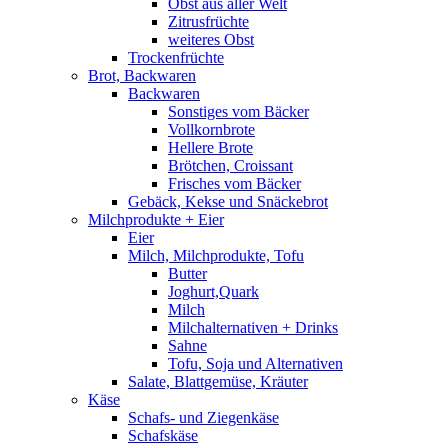
Obst aus aller Welt
Zitrusfrüchte
weiteres Obst
Trockenfrüchte
Brot, Backwaren
Backwaren
Sonstiges vom Bäcker
Vollkornbrote
Hellere Brote
Brötchen, Croissant
Frisches vom Bäcker
Gebäck, Kekse und Snäckebrot
Milchprodukte + Eier
Eier
Milch, Milchprodukte, Tofu
Butter
Joghurt,Quark
Milch
Milchalternativen + Drinks
Sahne
Tofu, Soja und Alternativen
Salate, Blattgemüse, Kräuter
Käse
Schafs- und Ziegenkäse
Schafskäse