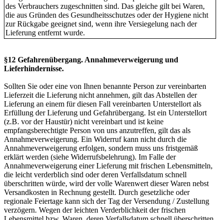
des Verbrauchers zugeschnitten sind. Das gleiche gilt bei Waren,
die aus Gründen des Gesundheitsschutzes oder der Hygiene nicht
zur Rückgabe geeignet sind, wenn ihre Versiegelung nach der
Lieferung entfernt wurde.
§12 Gefahrenübergang. Annahmeverweigerung und
Lieferhindernisse.
Sollten Sie oder eine von Ihnen benannte Person zur vereinbarten
Lieferzeit die Lieferung nicht annehmen, gilt das Abstellen der
Lieferung an einem für diesen Fall vereinbarten Unterstellort als
Erfüllung der Lieferung und Gefahrübergang. Ist ein Unterstellort
(z.B. vor der Haustür) nicht vereinbart und ist keine
empfangsberechtigte Person von uns anzutreffen, gilt das als
Annahmeverweigerung. Ein Widerruf kann nicht durch die
Annahmeverweigerung erfolgen, sondern muss uns fristgemäß
erklärt werden (siehe Widerrufsbelehrung). Im Falle der
Annahmeverweigerung einer Lieferung mit frischen Lebensmitteln,
die leicht verderblich sind oder deren Verfallsdatum schnell
überschritten würde, wird der volle Warenwert dieser Waren nebst
Versandkosten in Rechnung gestellt. Durch gesetzliche oder
regionale Feiertage kann sich der Tag der Versendung / Zustellung
verzögern. Wegen der leichten Verderblichkeit der frischen
Lebensmittel bzw. Waren, deren Verfallsdatum schnell überschritten