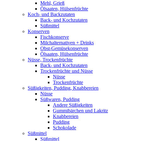
Mehl, Grieß
Ölsaaten, Hülsenfrüchte
Koch- und Backzutaten
Back- und Kochzutaten
Süßmittel
Konserven
Fischkonserve
Milchalternativen + Drinks
Obst-Gemüsekonserven
Ölsaaten, Hülsenfrüchte
Nüsse, Trockenfrüchte
Back- und Kochzutaten
Trockenfrüchte und Nüsse
Nüsse
Trockenfrüchte
Süßigkeiten, Pudding, Knabbereien
Nüsse
Süßwaren, Pudding
Andere Süßigkeiten
Gummibärchen und Lakritz
Knabbereien
Pudding
Schokolade
Süßmittel
Süßmittel