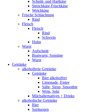
Schnitt- und Hartkäse
Streichkäse,Frischkäse
Weichkäse
Frische Schlachtung
Rind
Fleisch
Fleisch
Rind
Schwein
Huhn
Wurst
Aufschnitt
Bratwurst, Sonstige
Wurst
Getränke
alkoholfreie Getränke
Getränke
Bier alkoholfrei
Limonade, Eistee
Säfte, Sirup, Smoothie
Wein, Sekt
Milchalternativen + Drinks
alkoholische Getränke
Bier
Sprituosen