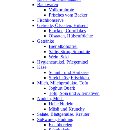
Backwaren
Vollkornbrote
Frisches vom Bäcker
Fischkonserve
Getreide, Ölsaaten, Hülsenf
Flocken, Cornflakes
Ölsaaten, Hülsenfrüchte
Getränke
Bier alkoholfrei
Säfte, Sirup, Smoothie
Wein, Sekt
Hygieneartikel, Pflegemittel
Käse
Schnitt- und Hartkäse
Streichkäse,Frischkäse
Milch, Milchprodukte, Tofu
Joghurt,Quark
Tofu, Soja und Alternativen
Nudeln, Müsli
Helle Nudeln
Müsli und Krunchy
Salate, Blattgemüse, Kräuter
Süßwaren, Pudding
Knabbereien
Schokolade