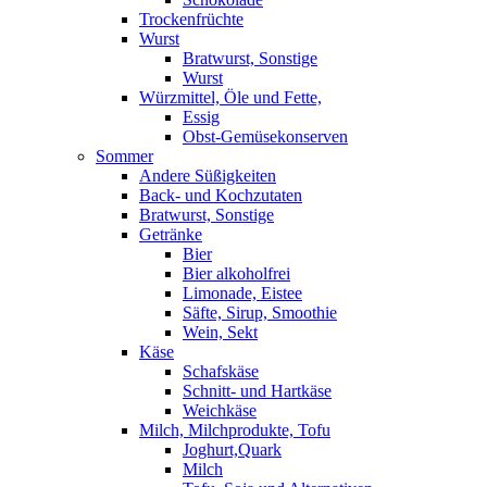
Trockenfrüchte
Wurst
Bratwurst, Sonstige
Wurst
Würzmittel, Öle und Fette,
Essig
Obst-Gemüsekonserven
Sommer
Andere Süßigkeiten
Back- und Kochzutaten
Bratwurst, Sonstige
Getränke
Bier
Bier alkoholfrei
Limonade, Eistee
Säfte, Sirup, Smoothie
Wein, Sekt
Käse
Schafskäse
Schnitt- und Hartkäse
Weichkäse
Milch, Milchprodukte, Tofu
Joghurt,Quark
Milch