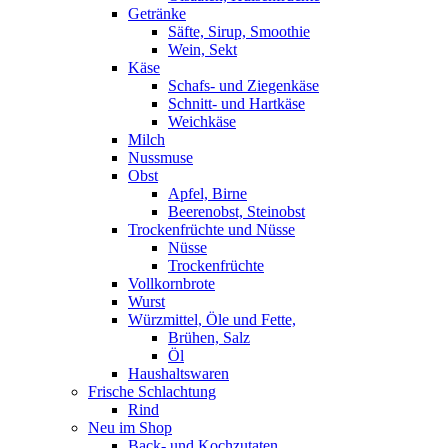
Getränke
Säfte, Sirup, Smoothie
Wein, Sekt
Käse
Schafs- und Ziegenkäse
Schnitt- und Hartkäse
Weichkäse
Milch
Nussmuse
Obst
Apfel, Birne
Beerenobst, Steinobst
Trockenfrüchte und Nüsse
Nüsse
Trockenfrüchte
Vollkornbrote
Wurst
Würzmittel, Öle und Fette,
Brühen, Salz
Öl
Haushaltswaren
Frische Schlachtung
Rind
Neu im Shop
Back- und Kochzutaten