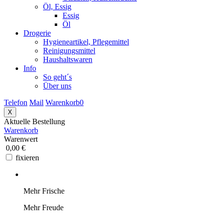
Öl, Essig
Essig
Öl
Drogerie
Hygieneartikel, Pflegemittel
Reinigungsmittel
Haushaltswaren
Info
So geht´s
Über uns
Telefon
Mail
Warenkorb
0
X
Aktuelle Bestellung
Warenkorb
Warenwert
0,00 €
fixieren
Mehr Frische
Mehr Freude