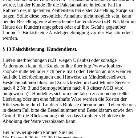
würde, hat der Kunde für die Paketannahme in jedem Fall im
Rahmen des mitgeteilten Zeitfensters bei erster Zustellung Sorge zu
tragen. Sollte diese persönliche Annahme nicht möglich sein, kann
bei der Bestellung eine abweichende Lieferadresse (z.B. Nachbar im
Hause des Kunden) angegeben oder auf Ihre Gefahr gegenüber
Loubier´s Biokiste eine Abstellgenehmigung vor der Haustür erteilt
werden.
§ 13 Falschlieferung. Kundendienst.
Lieferunterbrechungen (z.B. wegen Urlaubs) oder sonstige
Änderungen kann der Kunde online über http://www.loubier-
shop.de mitteilen oder sich per e-mail oder Telefon an uns wenden
(auf die Lieferbedingunen und Hinweise zu Mindestbestellwert,
Bestellannahmeschluss und Zusatzkosten im Last-Minute-Service
nach § 2 Nr. 3 und Stornogebühren nach § 3 dieser AGB wird
hingewiesen) . Handelt es sich um eine falsch zusammengestellte
Lieferung oder um eine fehlerhafte Ware werden die Kosten der
Rücksendung durch Loubier´s Biokiste übernommen. Teilen Sie uns
in diesem Fall bitte die Bestellnummer und Bestelldatum sowie den
Grund für die Rücksendung mit, so dass Loubier´s Biokiste die
Abholung der Ware veranlassen kann.
Bei Schwierigkeiten können Sie uns
Mo-Fr von 8.30 bis 12.30 Uhr erreichen: