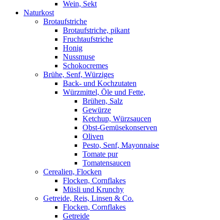
Wein, Sekt
Naturkost
Brotaufstriche
Brotaufstriche, pikant
Fruchtaufstriche
Honig
Nussmuse
Schokocremes
Brühe, Senf, Würziges
Back- und Kochzutaten
Würzmittel, Öle und Fette,
Brühen, Salz
Gewürze
Ketchup, Würzsaucen
Obst-Gemüsekonserven
Oliven
Pesto, Senf, Mayonnaise
Tomate pur
Tomatensaucen
Cerealien, Flocken
Flocken, Cornflakes
Müsli und Krunchy
Getreide, Reis, Linsen & Co.
Flocken, Cornflakes
Getreide