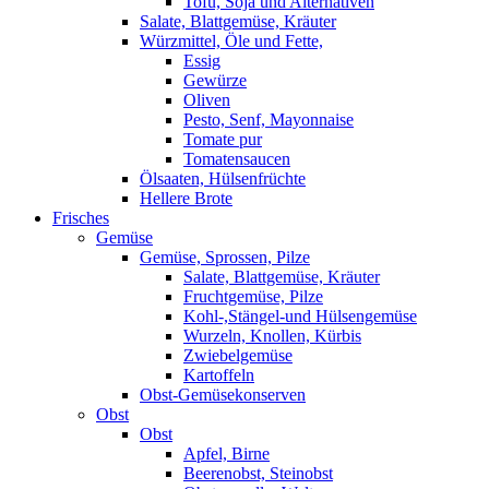
Tofu, Soja und Alternativen
Salate, Blattgemüse, Kräuter
Würzmittel, Öle und Fette,
Essig
Gewürze
Oliven
Pesto, Senf, Mayonnaise
Tomate pur
Tomatensaucen
Ölsaaten, Hülsenfrüchte
Hellere Brote
Frisches
Gemüse
Gemüse, Sprossen, Pilze
Salate, Blattgemüse, Kräuter
Fruchtgemüse, Pilze
Kohl-,Stängel-und Hülsengemüse
Wurzeln, Knollen, Kürbis
Zwiebelgemüse
Kartoffeln
Obst-Gemüsekonserven
Obst
Obst
Apfel, Birne
Beerenobst, Steinobst