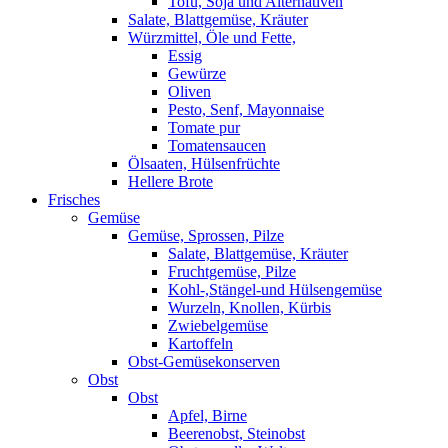
Tofu, Soja und Alternativen
Salate, Blattgemüse, Kräuter
Würzmittel, Öle und Fette,
Essig
Gewürze
Oliven
Pesto, Senf, Mayonnaise
Tomate pur
Tomatensaucen
Ölsaaten, Hülsenfrüchte
Hellere Brote
Frisches
Gemüse
Gemüse, Sprossen, Pilze
Salate, Blattgemüse, Kräuter
Fruchtgemüse, Pilze
Kohl-,Stängel-und Hülsengemüse
Wurzeln, Knollen, Kürbis
Zwiebelgemüse
Kartoffeln
Obst-Gemüsekonserven
Obst
Obst
Apfel, Birne
Beerenobst, Steinobst