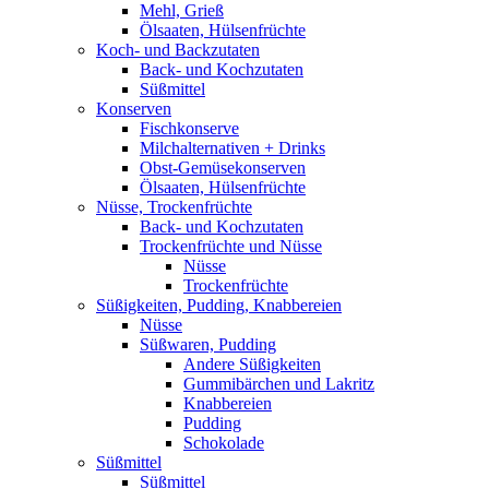
Mehl, Grieß
Ölsaaten, Hülsenfrüchte
Koch- und Backzutaten
Back- und Kochzutaten
Süßmittel
Konserven
Fischkonserve
Milchalternativen + Drinks
Obst-Gemüsekonserven
Ölsaaten, Hülsenfrüchte
Nüsse, Trockenfrüchte
Back- und Kochzutaten
Trockenfrüchte und Nüsse
Nüsse
Trockenfrüchte
Süßigkeiten, Pudding, Knabbereien
Nüsse
Süßwaren, Pudding
Andere Süßigkeiten
Gummibärchen und Lakritz
Knabbereien
Pudding
Schokolade
Süßmittel
Süßmittel