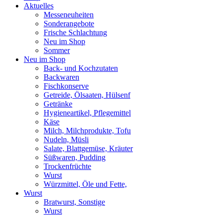
Aktuelles
Messeneuheiten
Sonderangebote
Frische Schlachtung
Neu im Shop
Sommer
Neu im Shop
Back- und Kochzutaten
Backwaren
Fischkonserve
Getreide, Ölsaaten, Hülsenf
Getränke
Hygieneartikel, Pflegemittel
Käse
Milch, Milchprodukte, Tofu
Nudeln, Müsli
Salate, Blattgemüse, Kräuter
Süßwaren, Pudding
Trockenfrüchte
Wurst
Würzmittel, Öle und Fette,
Wurst
Bratwurst, Sonstige
Wurst