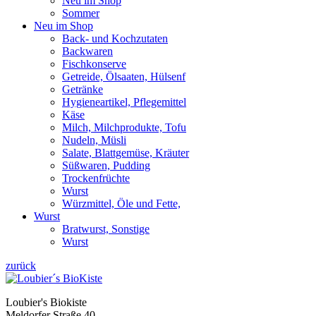
Neu im Shop
Sommer
Neu im Shop
Back- und Kochzutaten
Backwaren
Fischkonserve
Getreide, Ölsaaten, Hülsenf
Getränke
Hygieneartikel, Pflegemittel
Käse
Milch, Milchprodukte, Tofu
Nudeln, Müsli
Salate, Blattgemüse, Kräuter
Süßwaren, Pudding
Trockenfrüchte
Wurst
Würzmittel, Öle und Fette,
Wurst
Bratwurst, Sonstige
Wurst
zurück
Loubier's Biokiste
Meldorfer Straße 40