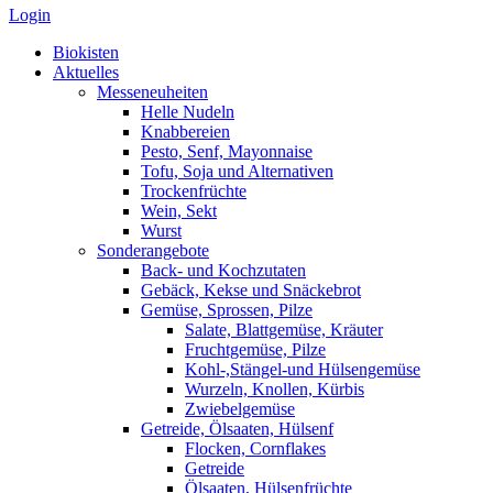
Login
Biokisten
Aktuelles
Messeneuheiten
Helle Nudeln
Knabbereien
Pesto, Senf, Mayonnaise
Tofu, Soja und Alternativen
Trockenfrüchte
Wein, Sekt
Wurst
Sonderangebote
Back- und Kochzutaten
Gebäck, Kekse und Snäckebrot
Gemüse, Sprossen, Pilze
Salate, Blattgemüse, Kräuter
Fruchtgemüse, Pilze
Kohl-,Stängel-und Hülsengemüse
Wurzeln, Knollen, Kürbis
Zwiebelgemüse
Getreide, Ölsaaten, Hülsenf
Flocken, Cornflakes
Getreide
Ölsaaten, Hülsenfrüchte