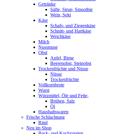
Getränke
Säfte, Sirup, Smoothie
Wein, Sekt
Käse
Schafs- und Ziegenkäse
Schnitt- und Hartkäse
Weichkäse
Milch
Nussmuse
Obst
Apfel, Birne
Beerenobst, Steinobst
Trockenfrüchte und Nüsse
Nüsse
Trockenfrüchte
Vollkornbrote
Wurst
Würzmittel, Öle und Fette,
Brühen, Salz
Öl
Haushaltswaren
Frische Schlachtung
Rind
Neu im Shop
Back- und Kochzutaten