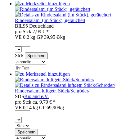
Rindersalami (im Stück), geräuchert
BIL
95
Deutschland
pro
Stck
7,99
€ *
VE 0,2 kg
GP 39,95 €/kg
Stck
Rindersalami luftgetr. Stück/Schröder/
SDS
Bioland e.V.
pro
Stck
ca.
9,79
€ *
VE 0,14 kg
GP 69,90/kg