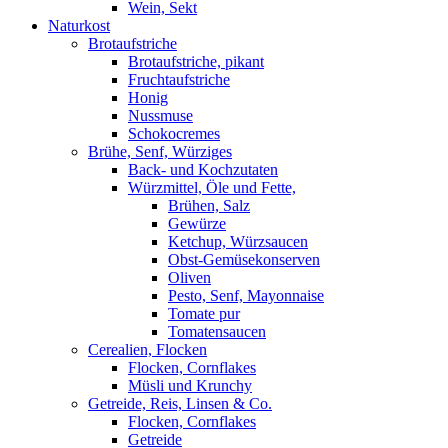
Wein, Sekt
Naturkost
Brotaufstriche
Brotaufstriche, pikant
Fruchtaufstriche
Honig
Nussmuse
Schokocremes
Brühe, Senf, Würziges
Back- und Kochzutaten
Würzmittel, Öle und Fette,
Brühen, Salz
Gewürze
Ketchup, Würzsaucen
Obst-Gemüsekonserven
Oliven
Pesto, Senf, Mayonnaise
Tomate pur
Tomatensaucen
Cerealien, Flocken
Flocken, Cornflakes
Müsli und Krunchy
Getreide, Reis, Linsen & Co.
Flocken, Cornflakes
Getreide