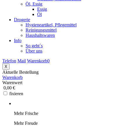
Öl, Essig
Essig
Öl
Drogerie
Hygieneartikel, Pflegemittel
Reinigungsmittel
Haushaltswaren
Info
So geht´s
Über uns
Telefon
Mail
Warenkorb
0
X
Aktuelle Bestellung
Warenkorb
Warenwert
0,00 €
fixieren
Mehr Frische
Mehr Freude