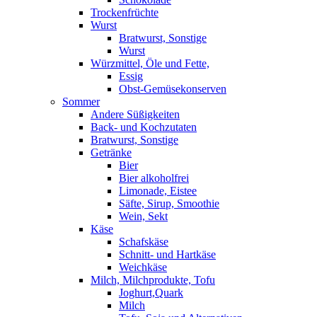
Trockenfrüchte
Wurst
Bratwurst, Sonstige
Wurst
Würzmittel, Öle und Fette,
Essig
Obst-Gemüsekonserven
Sommer
Andere Süßigkeiten
Back- und Kochzutaten
Bratwurst, Sonstige
Getränke
Bier
Bier alkoholfrei
Limonade, Eistee
Säfte, Sirup, Smoothie
Wein, Sekt
Käse
Schafskäse
Schnitt- und Hartkäse
Weichkäse
Milch, Milchprodukte, Tofu
Joghurt,Quark
Milch