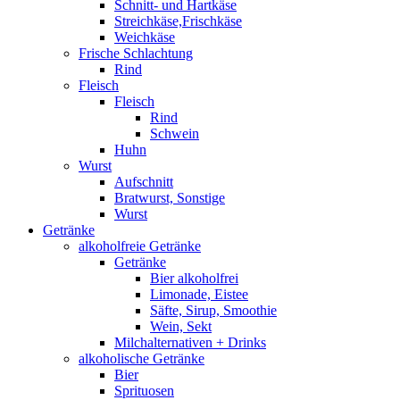
Schnitt- und Hartkäse
Streichkäse,Frischkäse
Weichkäse
Frische Schlachtung
Rind
Fleisch
Fleisch
Rind
Schwein
Huhn
Wurst
Aufschnitt
Bratwurst, Sonstige
Wurst
Getränke
alkoholfreie Getränke
Getränke
Bier alkoholfrei
Limonade, Eistee
Säfte, Sirup, Smoothie
Wein, Sekt
Milchalternativen + Drinks
alkoholische Getränke
Bier
Sprituosen