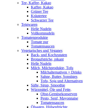
Tee, Kaffee, Kakao
Kaffee, Kakao
Grüner Tee
Kräutertee
Schwarzer Tee
Teigwaren
Helle Nudeln
Vollkornnudeln
Tomatenprodukte
Tomate pur
Tomatensaucen
Vegetarisches und Veganes
Back- und Kochzutaten
Brotaufstriche, pikant
Helle Nudeln
Milch, Milchprodukte, Tofu
Milchalternativen + Drinks
Sahne, Butter, Sonstiges
Tofu, Soja und Alternativen
Säfte, Sirup, Smoothie
Würzmittel, Öle und Fette,
Obst-Gemüsekonserven
Pesto, Senf, Mayonnaise
Tomatensaucen
Ölsaaten, Hülsenfrüchte