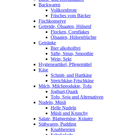
Backwaren
Vollkornbrote
Frisches vom Bäcker
Fischkonserve
Getreide, Ölsaaten, Hülsenf
Flocken, Cornflakes
Ölsaaten, Hülsenfrüchte
Getränke
Bier alkoholfrei
Säfte, Sirup, Smoothie
Wein, Sekt
Hygieneartikel, Pflegemittel
Käse
Schnitt- und Hartkäse
Streichkäse,Frischkäse
Milch, Milchprodukte, Tofu
Joghurt,Quark
Tofu, Soja und Alternativen
Nudeln, Müsli
Helle Nudeln
Müsli und Krunchy
Salate, Blattgemüse, Kräuter
Süßwaren, Pudding
Knabbereien
Schokolade