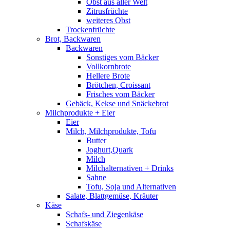
Obst aus aller Welt
Zitrusfrüchte
weiteres Obst
Trockenfrüchte
Brot, Backwaren
Backwaren
Sonstiges vom Bäcker
Vollkornbrote
Hellere Brote
Brötchen, Croissant
Frisches vom Bäcker
Gebäck, Kekse und Snäckebrot
Milchprodukte + Eier
Eier
Milch, Milchprodukte, Tofu
Butter
Joghurt,Quark
Milch
Milchalternativen + Drinks
Sahne
Tofu, Soja und Alternativen
Salate, Blattgemüse, Kräuter
Käse
Schafs- und Ziegenkäse
Schafskäse