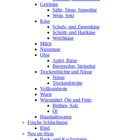
Getränke
Säfte, Sirup, Smoothie
Wein, Sekt
Käse
Schafs- und Ziegenkäse
Schnitt- und Hartkäse
Weichkäse
Milch
Nussmuse
Obst
Apfel, Birne
Beerenobst, Steinobst
Trockenfrüchte und Nüsse
Nüsse
Trockenfrüchte
Vollkornbrote
Wurst
Würzmittel, Öle und Fette,
Brühen, Salz
Öl
Haushaltswaren
Frische Schlachtung
Rind
Neu im Shop
Back- und Kochzutaten