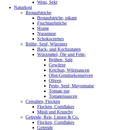
Wein, Sekt
Naturkost
Brotaufstriche
Brotaufstriche, pikant
Fruchtaufstriche
Honig
Nussmuse
Schokocremes
Brühe, Senf, Würziges
Back- und Kochzutaten
Würzmittel, Öle und Fette,
Brühen, Salz
Gewürze
Ketchup, Würzsaucen
Obst-Gemüsekonserven
Oliven
Pesto, Senf, Mayonnaise
Tomate pur
Tomatensaucen
Cerealien, Flocken
Flocken, Cornflakes
Müsli und Krunchy
Getreide, Reis, Linsen & Co.
Flocken, Cornflakes
Getreide