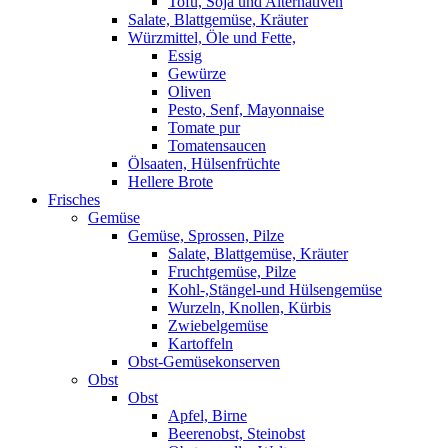
Tofu, Soja und Alternativen
Salate, Blattgemüse, Kräuter
Würzmittel, Öle und Fette,
Essig
Gewürze
Oliven
Pesto, Senf, Mayonnaise
Tomate pur
Tomatensaucen
Ölsaaten, Hülsenfrüchte
Hellere Brote
Frisches
Gemüse
Gemüse, Sprossen, Pilze
Salate, Blattgemüse, Kräuter
Fruchtgemüse, Pilze
Kohl-,Stängel-und Hülsengemüse
Wurzeln, Knollen, Kürbis
Zwiebelgemüse
Kartoffeln
Obst-Gemüsekonserven
Obst
Obst
Apfel, Birne
Beerenobst, Steinobst