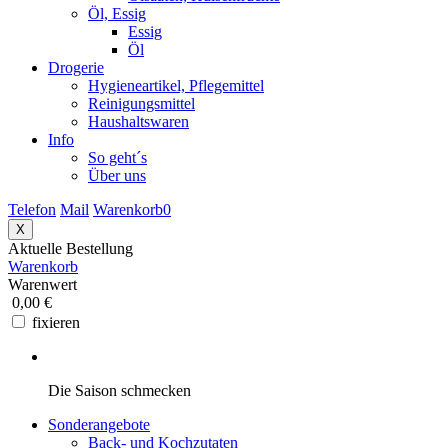
Öl, Essig
Essig
Öl
Drogerie
Hygieneartikel, Pflegemittel
Reinigungsmittel
Haushaltswaren
Info
So geht´s
Über uns
Telefon
Mail
Warenkorb
0
X
Aktuelle Bestellung
Warenkorb
Warenwert
0,00 €
fixieren
Die Saison schmecken
Sonderangebote
Back- und Kochzutaten