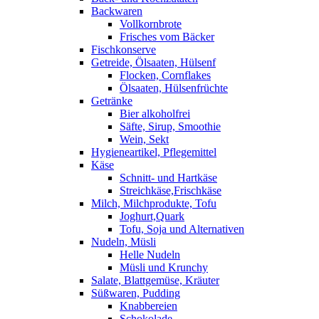
Backwaren
Vollkornbrote
Frisches vom Bäcker
Fischkonserve
Getreide, Ölsaaten, Hülsenf
Flocken, Cornflakes
Ölsaaten, Hülsenfrüchte
Getränke
Bier alkoholfrei
Säfte, Sirup, Smoothie
Wein, Sekt
Hygieneartikel, Pflegemittel
Käse
Schnitt- und Hartkäse
Streichkäse,Frischkäse
Milch, Milchprodukte, Tofu
Joghurt,Quark
Tofu, Soja und Alternativen
Nudeln, Müsli
Helle Nudeln
Müsli und Krunchy
Salate, Blattgemüse, Kräuter
Süßwaren, Pudding
Knabbereien
Schokolade