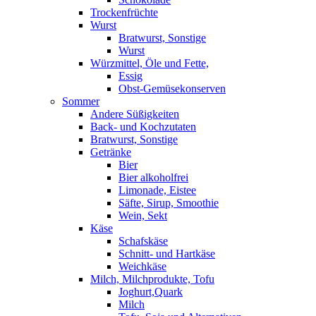
Trockenfrüchte
Wurst
Bratwurst, Sonstige
Wurst
Würzmittel, Öle und Fette,
Essig
Obst-Gemüsekonserven
Sommer
Andere Süßigkeiten
Back- und Kochzutaten
Bratwurst, Sonstige
Getränke
Bier
Bier alkoholfrei
Limonade, Eistee
Säfte, Sirup, Smoothie
Wein, Sekt
Käse
Schafskäse
Schnitt- und Hartkäse
Weichkäse
Milch, Milchprodukte, Tofu
Joghurt,Quark
Milch