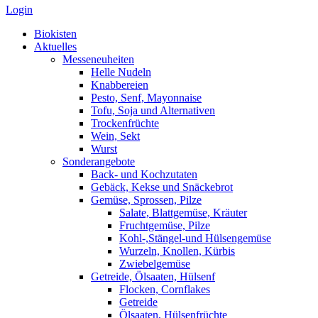
Login
Biokisten
Aktuelles
Messeneuheiten
Helle Nudeln
Knabbereien
Pesto, Senf, Mayonnaise
Tofu, Soja und Alternativen
Trockenfrüchte
Wein, Sekt
Wurst
Sonderangebote
Back- und Kochzutaten
Gebäck, Kekse und Snäckebrot
Gemüse, Sprossen, Pilze
Salate, Blattgemüse, Kräuter
Fruchtgemüse, Pilze
Kohl-,Stängel-und Hülsengemüse
Wurzeln, Knollen, Kürbis
Zwiebelgemüse
Getreide, Ölsaaten, Hülsenf
Flocken, Cornflakes
Getreide
Ölsaaten, Hülsenfrüchte