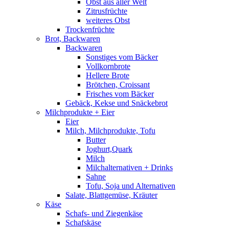
Obst aus aller Welt
Zitrusfrüchte
weiteres Obst
Trockenfrüchte
Brot, Backwaren
Backwaren
Sonstiges vom Bäcker
Vollkornbrote
Hellere Brote
Brötchen, Croissant
Frisches vom Bäcker
Gebäck, Kekse und Snäckebrot
Milchprodukte + Eier
Eier
Milch, Milchprodukte, Tofu
Butter
Joghurt,Quark
Milch
Milchalternativen + Drinks
Sahne
Tofu, Soja und Alternativen
Salate, Blattgemüse, Kräuter
Käse
Schafs- und Ziegenkäse
Schafskäse