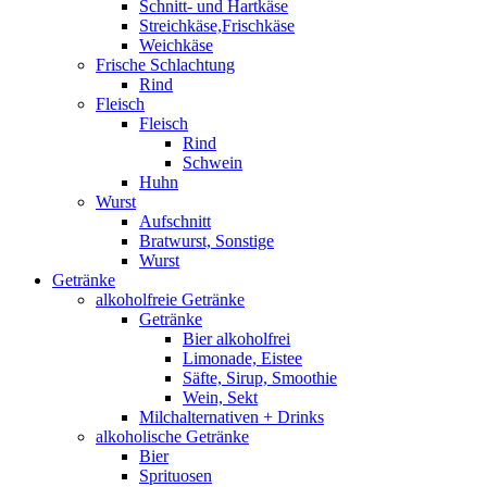
Schnitt- und Hartkäse
Streichkäse,Frischkäse
Weichkäse
Frische Schlachtung
Rind
Fleisch
Fleisch
Rind
Schwein
Huhn
Wurst
Aufschnitt
Bratwurst, Sonstige
Wurst
Getränke
alkoholfreie Getränke
Getränke
Bier alkoholfrei
Limonade, Eistee
Säfte, Sirup, Smoothie
Wein, Sekt
Milchalternativen + Drinks
alkoholische Getränke
Bier
Sprituosen