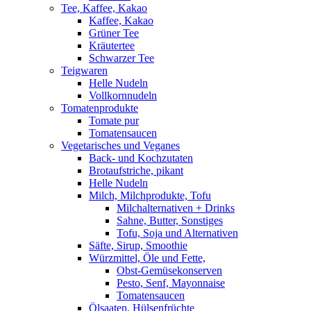
Tee, Kaffee, Kakao
Kaffee, Kakao
Grüner Tee
Kräutertee
Schwarzer Tee
Teigwaren
Helle Nudeln
Vollkornnudeln
Tomatenprodukte
Tomate pur
Tomatensaucen
Vegetarisches und Veganes
Back- und Kochzutaten
Brotaufstriche, pikant
Helle Nudeln
Milch, Milchprodukte, Tofu
Milchalternativen + Drinks
Sahne, Butter, Sonstiges
Tofu, Soja und Alternativen
Säfte, Sirup, Smoothie
Würzmittel, Öle und Fette,
Obst-Gemüsekonserven
Pesto, Senf, Mayonnaise
Tomatensaucen
Ölsaaten, Hülsenfrüchte