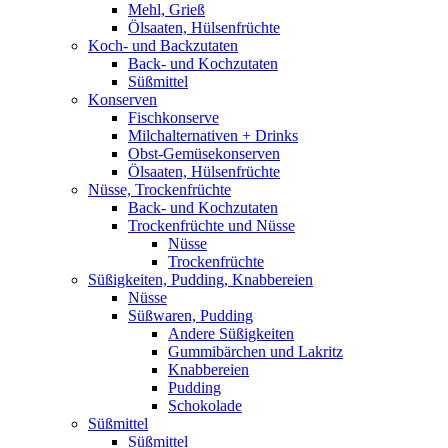
Mehl, Grieß
Ölsaaten, Hülsenfrüchte
Koch- und Backzutaten
Back- und Kochzutaten
Süßmittel
Konserven
Fischkonserve
Milchalternativen + Drinks
Obst-Gemüsekonserven
Ölsaaten, Hülsenfrüchte
Nüsse, Trockenfrüchte
Back- und Kochzutaten
Trockenfrüchte und Nüsse
Nüsse
Trockenfrüchte
Süßigkeiten, Pudding, Knabbereien
Nüsse
Süßwaren, Pudding
Andere Süßigkeiten
Gummibärchen und Lakritz
Knabbereien
Pudding
Schokolade
Süßmittel
Süßmittel