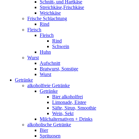
Schnitt- und Hartkäse
Streichkäse,Frischkäse
Weichkäse
Frische Schlachtung
Rind
Fleisch
Fleisch
Rind
Schwein
Huhn
Wurst
Aufschnitt
Bratwurst, Sonstige
Wurst
Getränke
alkoholfreie Getränke
Getränke
Bier alkoholfrei
Limonade, Eistee
Säfte, Sirup, Smoothie
Wein, Sekt
Milchalternativen + Drinks
alkoholische Getränke
Bier
Sprituosen