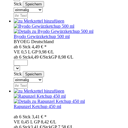
Stck
Byodo Gewürzketchup 500 ml
BYO
EG
Deutschland
ab 6
Stck
4,49
€ *
VE 0,5 L
GP 9,98 €/L
ab 6 Stck
4,49 €/Stck
GP 8,98 €/L
Stck
Rapunzel Ketchup 450 ml
ab 6
Stck
3,41
€ *
VE 0,45 L
GP 8,42 €/L
ab 6 Stck
3,41 €/Stck
GP 7,58 €/L