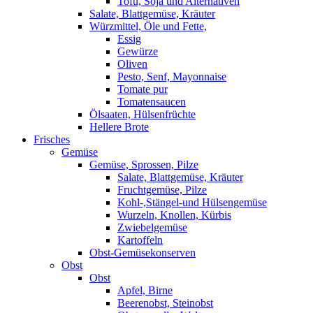
Tofu, Soja und Alternativen
Salate, Blattgemüse, Kräuter
Würzmittel, Öle und Fette,
Essig
Gewürze
Oliven
Pesto, Senf, Mayonnaise
Tomate pur
Tomatensaucen
Ölsaaten, Hülsenfrüchte
Hellere Brote
Frisches
Gemüse
Gemüse, Sprossen, Pilze
Salate, Blattgemüse, Kräuter
Fruchtgemüse, Pilze
Kohl-,Stängel-und Hülsengemüse
Wurzeln, Knollen, Kürbis
Zwiebelgemüse
Kartoffeln
Obst-Gemüsekonserven
Obst
Obst
Apfel, Birne
Beerenobst, Steinobst