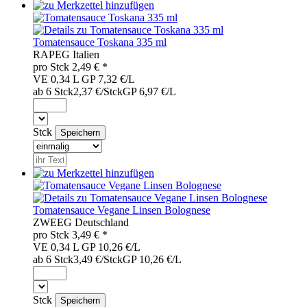
Tomatensauce Toskana 335 ml
RAP
EG
Italien
pro
Stck
2,49
€ *
VE 0,34 L
GP 7,32 €/L
ab 6 Stck
2,37 €/Stck
GP 6,97 €/L
Stck
Tomatensauce Vegane Linsen Bolognese
ZWE
EG
Deutschland
pro
Stck
3,49
€ *
VE 0,34 L
GP 10,26 €/L
ab 6 Stck
3,49 €/Stck
GP 10,26 €/L
Stck