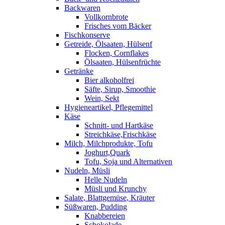
Backwaren
Vollkornbrote
Frisches vom Bäcker
Fischkonserve
Getreide, Ölsaaten, Hülsenf
Flocken, Cornflakes
Ölsaaten, Hülsenfrüchte
Getränke
Bier alkoholfrei
Säfte, Sirup, Smoothie
Wein, Sekt
Hygieneartikel, Pflegemittel
Käse
Schnitt- und Hartkäse
Streichkäse,Frischkäse
Milch, Milchprodukte, Tofu
Joghurt,Quark
Tofu, Soja und Alternativen
Nudeln, Müsli
Helle Nudeln
Müsli und Krunchy
Salate, Blattgemüse, Kräuter
Süßwaren, Pudding
Knabbereien
Schokolade