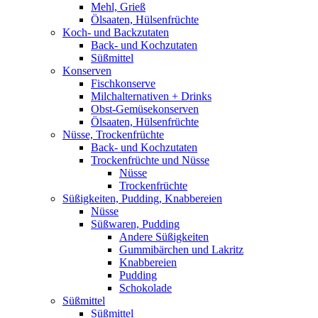
Mehl, Grieß
Ölsaaten, Hülsenfrüchte
Koch- und Backzutaten
Back- und Kochzutaten
Süßmittel
Konserven
Fischkonserve
Milchalternativen + Drinks
Obst-Gemüsekonserven
Ölsaaten, Hülsenfrüchte
Nüsse, Trockenfrüchte
Back- und Kochzutaten
Trockenfrüchte und Nüsse
Nüsse
Trockenfrüchte
Süßigkeiten, Pudding, Knabbereien
Nüsse
Süßwaren, Pudding
Andere Süßigkeiten
Gummibärchen und Lakritz
Knabbereien
Pudding
Schokolade
Süßmittel
Süßmittel