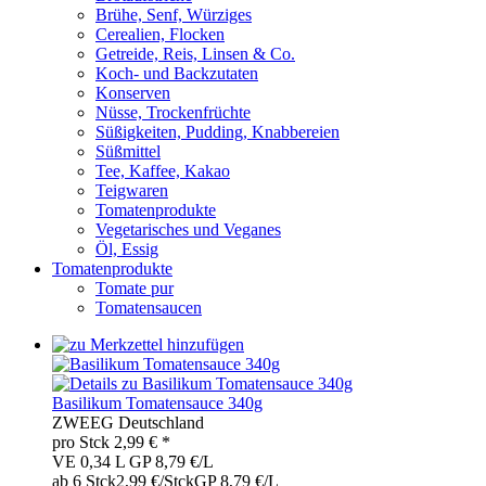
Brühe, Senf, Würziges
Cerealien, Flocken
Getreide, Reis, Linsen & Co.
Koch- und Backzutaten
Konserven
Nüsse, Trockenfrüchte
Süßigkeiten, Pudding, Knabbereien
Süßmittel
Tee, Kaffee, Kakao
Teigwaren
Tomatenprodukte
Vegetarisches und Veganes
Öl, Essig
Tomatenprodukte
Tomate pur
Tomatensaucen
Basilikum Tomatensauce 340g
ZWE
EG
Deutschland
pro
Stck
2,99
€ *
VE 0,34 L
GP 8,79 €/L
ab 6 Stck
2,99 €/Stck
GP 8,79 €/L