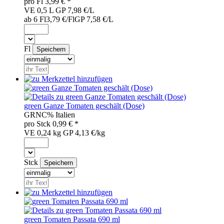
pro
Fl
3,99
€ *
VE 0,5 L
GP 7,98 €/L
ab 6 Fl
3,79 €/Fl
GP 7,58 €/L
Fl
green Ganze Tomaten geschält (Dose)
GRN
C%
Italien
pro
Stck
0,99
€ *
VE 0,24 kg
GP 4,13 €/kg
Stck
green Tomaten Passata 690 ml