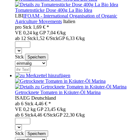
Tomatenstücke Dose 400g La Bio Idea
LBI
IFOAM - International Organisation of Organic
Agriculture Movements
Italien
pro
Stck
1,69
€ *
VE 0,24 kg
GP 7,04 €/kg
ab 12 Stck
1,52 €/Stck
GP 6,33 €/kg
Stck
Getrocknete Tomaten in Kräuter-Öl Marina
ISA
EG
Deutschland
ab 6
Stck
4,46
€ *
VE 0,2 kg
GP 23,45 €/kg
ab 6 Stck
4,46 €/Stck
GP 22,30 €/kg
Stck