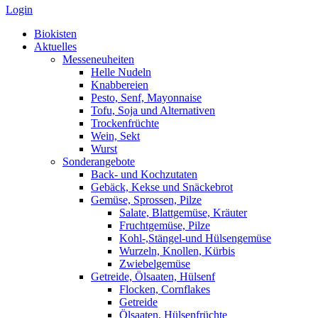
Login
Biokisten
Aktuelles
Messeneuheiten
Helle Nudeln
Knabbereien
Pesto, Senf, Mayonnaise
Tofu, Soja und Alternativen
Trockenfrüchte
Wein, Sekt
Wurst
Sonderangebote
Back- und Kochzutaten
Gebäck, Kekse und Snäckebrot
Gemüse, Sprossen, Pilze
Salate, Blattgemüse, Kräuter
Fruchtgemüse, Pilze
Kohl-,Stängel-und Hülsengemüse
Wurzeln, Knollen, Kürbis
Zwiebelgemüse
Getreide, Ölsaaten, Hülsenf
Flocken, Cornflakes
Getreide
Ölsaaten, Hülsenfrüchte