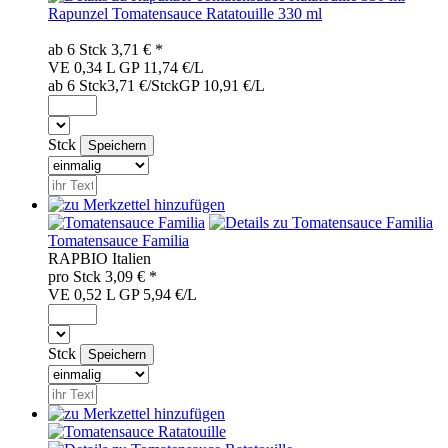
Rapunzel Tomatensauce Ratatouille 330 ml
ab 6
Stck
3,71
€ *
VE 0,34 L
GP 11,74 €/L
ab 6 Stck
3,71 €/Stck
GP 10,91 €/L
Stck
Tomatensauce Familia
RAP
BIO
Italien
pro
Stck
3,09
€ *
VE 0,52 L
GP 5,94 €/L
Stck