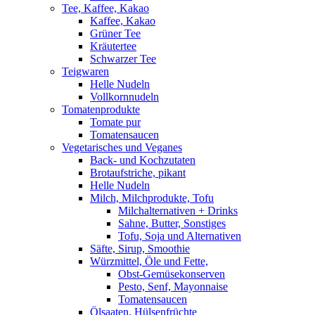
Tee, Kaffee, Kakao
Kaffee, Kakao
Grüner Tee
Kräutertee
Schwarzer Tee
Teigwaren
Helle Nudeln
Vollkornnudeln
Tomatenprodukte
Tomate pur
Tomatensaucen
Vegetarisches und Veganes
Back- und Kochzutaten
Brotaufstriche, pikant
Helle Nudeln
Milch, Milchprodukte, Tofu
Milchalternativen + Drinks
Sahne, Butter, Sonstiges
Tofu, Soja und Alternativen
Säfte, Sirup, Smoothie
Würzmittel, Öle und Fette,
Obst-Gemüsekonserven
Pesto, Senf, Mayonnaise
Tomatensaucen
Ölsaaten, Hülsenfrüchte