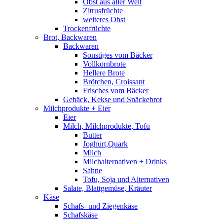
Obst aus aller Welt
Zitrusfrüchte
weiteres Obst
Trockenfrüchte
Brot, Backwaren
Backwaren
Sonstiges vom Bäcker
Vollkornbrote
Hellere Brote
Brötchen, Croissant
Frisches vom Bäcker
Gebäck, Kekse und Snäckebrot
Milchprodukte + Eier
Eier
Milch, Milchprodukte, Tofu
Butter
Joghurt,Quark
Milch
Milchalternativen + Drinks
Sahne
Tofu, Soja und Alternativen
Salate, Blattgemüse, Kräuter
Käse
Schafs- und Ziegenkäse
Schafskäse