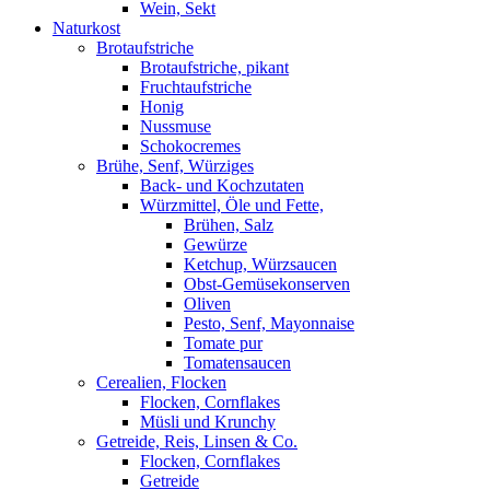
Wein, Sekt
Naturkost
Brotaufstriche
Brotaufstriche, pikant
Fruchtaufstriche
Honig
Nussmuse
Schokocremes
Brühe, Senf, Würziges
Back- und Kochzutaten
Würzmittel, Öle und Fette,
Brühen, Salz
Gewürze
Ketchup, Würzsaucen
Obst-Gemüsekonserven
Oliven
Pesto, Senf, Mayonnaise
Tomate pur
Tomatensaucen
Cerealien, Flocken
Flocken, Cornflakes
Müsli und Krunchy
Getreide, Reis, Linsen & Co.
Flocken, Cornflakes
Getreide