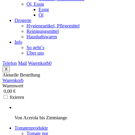
Öl, Essig
Essig
Öl
Drogerie
Hygieneartikel, Pflegemittel
Reinigungsmittel
Haushaltswaren
Info
So geht´s
Über uns
Telefon
Mail
Warenkorb
0
X
Aktuelle Bestellung
Warenkorb
Warenwert
0,00 €
fixieren
Von Acerola bis Zimtstange
Tomatenprodukte
Tomate pur