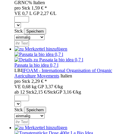
GRN
C%
Italien
pro
Stck
1,59
€ *
VE 0,7 L
GP 2,27 €/L
Stck
Passata la bio idea 0,7 l
LBI
IFOAM - International Organisation of Organic
Agriculture Movements
Italien
pro
Stck
2,29
€ *
VE 0,68 kg
GP 3,37 €/kg
ab 12 Stck
2,15 €/Stck
GP 3,16 €/kg
Stck