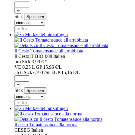
Stck
Il Cesto Tomatensauce all arrabbiata
Il Cesto
IT-BIO-008
Italien
pro
Stck
3,99
€ *
VE 0,25 L
GP 15,96 €/L
ab 6 Stck
3,79 €/Stck
GP 15,16 €/L
Stck
Il cesto Tomatensauce alla norma
CES
EG
Italien