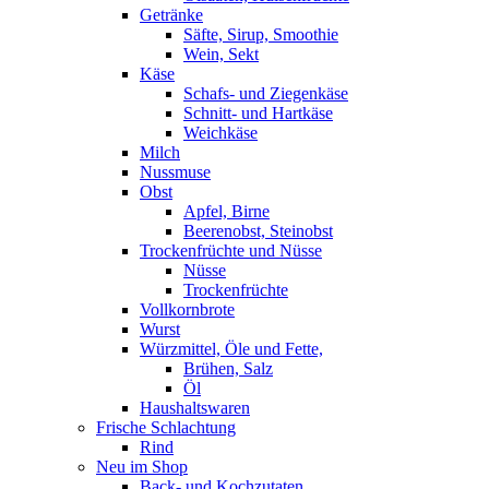
Getränke
Säfte, Sirup, Smoothie
Wein, Sekt
Käse
Schafs- und Ziegenkäse
Schnitt- und Hartkäse
Weichkäse
Milch
Nussmuse
Obst
Apfel, Birne
Beerenobst, Steinobst
Trockenfrüchte und Nüsse
Nüsse
Trockenfrüchte
Vollkornbrote
Wurst
Würzmittel, Öle und Fette,
Brühen, Salz
Öl
Haushaltswaren
Frische Schlachtung
Rind
Neu im Shop
Back- und Kochzutaten