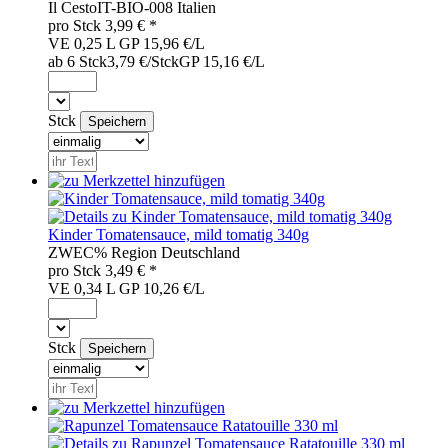
Il Cesto
IT-BIO-008
Italien
pro
Stck
3,99
€ *
VE 0,25 L
GP 15,96 €/L
ab 6 Stck
3,79 €/Stck
GP 15,16 €/L
Stck
Kinder Tomatensauce, mild tomatig 340g
ZWE
C%
Region
Deutschland
pro
Stck
3,49
€ *
VE 0,34 L
GP 10,26 €/L
Stck