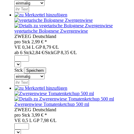
vegetarische Bolognese Zwergenwiese
ZWE
EG
Deutschland
pro
Stck
2,99
€ *
VE 0,34 L
GP 8,79 €/L
ab 6 Stck
2,84 €/Stck
GP 8,35 €/L
Stck
Zwergenwiese Tomatenketchup 500 ml
ZWE
EG
Deutschland
pro
Stck
3,99
€ *
VE 0,5 L
GP 7,98 €/L