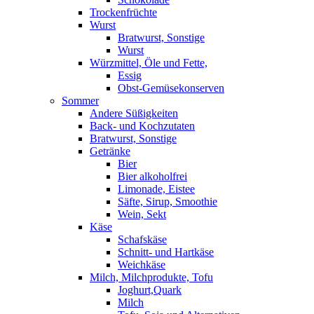
Trockenfrüchte
Wurst
Bratwurst, Sonstige
Wurst
Würzmittel, Öle und Fette,
Essig
Obst-Gemüsekonserven
Sommer
Andere Süßigkeiten
Back- und Kochzutaten
Bratwurst, Sonstige
Getränke
Bier
Bier alkoholfrei
Limonade, Eistee
Säfte, Sirup, Smoothie
Wein, Sekt
Käse
Schafskäse
Schnitt- und Hartkäse
Weichkäse
Milch, Milchprodukte, Tofu
Joghurt,Quark
Milch