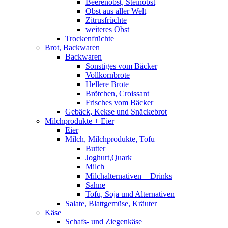
Beerenobst, Steinobst
Obst aus aller Welt
Zitrusfrüchte
weiteres Obst
Trockenfrüchte
Brot, Backwaren
Backwaren
Sonstiges vom Bäcker
Vollkornbrote
Hellere Brote
Brötchen, Croissant
Frisches vom Bäcker
Gebäck, Kekse und Snäckebrot
Milchprodukte + Eier
Eier
Milch, Milchprodukte, Tofu
Butter
Joghurt,Quark
Milch
Milchalternativen + Drinks
Sahne
Tofu, Soja und Alternativen
Salate, Blattgemüse, Kräuter
Käse
Schafs- und Ziegenkäse