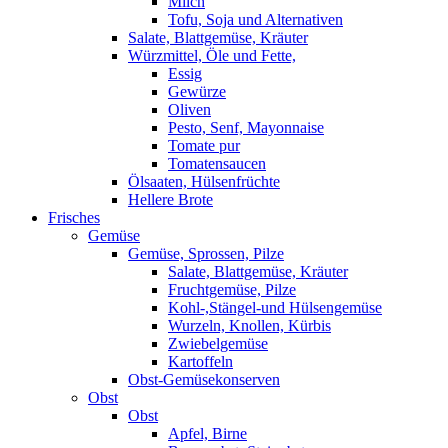
Milch
Tofu, Soja und Alternativen
Salate, Blattgemüse, Kräuter
Würzmittel, Öle und Fette,
Essig
Gewürze
Oliven
Pesto, Senf, Mayonnaise
Tomate pur
Tomatensaucen
Ölsaaten, Hülsenfrüchte
Hellere Brote
Frisches
Gemüse
Gemüse, Sprossen, Pilze
Salate, Blattgemüse, Kräuter
Fruchtgemüse, Pilze
Kohl-,Stängel-und Hülsengemüse
Wurzeln, Knollen, Kürbis
Zwiebelgemüse
Kartoffeln
Obst-Gemüsekonserven
Obst
Obst
Apfel, Birne