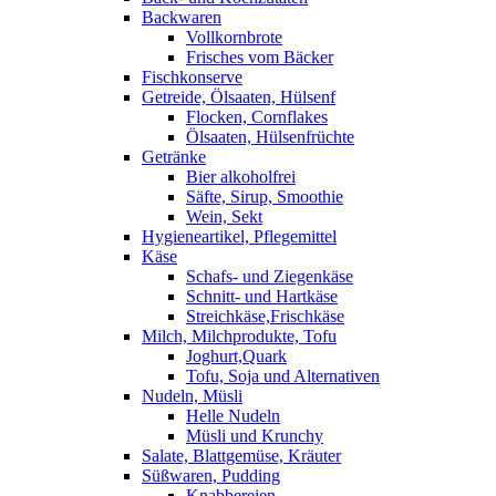
Backwaren
Vollkornbrote
Frisches vom Bäcker
Fischkonserve
Getreide, Ölsaaten, Hülsenf
Flocken, Cornflakes
Ölsaaten, Hülsenfrüchte
Getränke
Bier alkoholfrei
Säfte, Sirup, Smoothie
Wein, Sekt
Hygieneartikel, Pflegemittel
Käse
Schafs- und Ziegenkäse
Schnitt- und Hartkäse
Streichkäse,Frischkäse
Milch, Milchprodukte, Tofu
Joghurt,Quark
Tofu, Soja und Alternativen
Nudeln, Müsli
Helle Nudeln
Müsli und Krunchy
Salate, Blattgemüse, Kräuter
Süßwaren, Pudding
Knabbereien