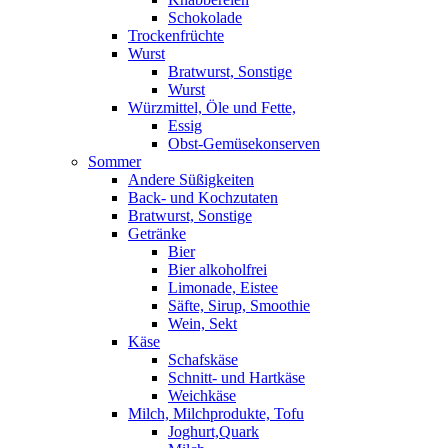
Schokolade
Trockenfrüchte
Wurst
Bratwurst, Sonstige
Wurst
Würzmittel, Öle und Fette,
Essig
Obst-Gemüsekonserven
Sommer
Andere Süßigkeiten
Back- und Kochzutaten
Bratwurst, Sonstige
Getränke
Bier
Bier alkoholfrei
Limonade, Eistee
Säfte, Sirup, Smoothie
Wein, Sekt
Käse
Schafskäse
Schnitt- und Hartkäse
Weichkäse
Milch, Milchprodukte, Tofu
Joghurt,Quark