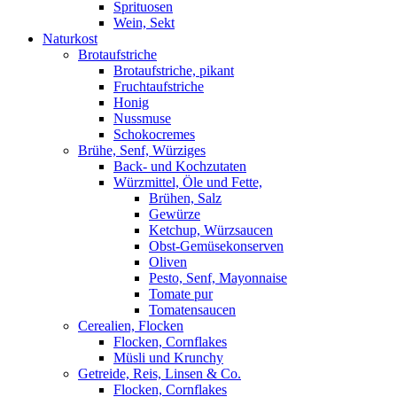
Sprituosen
Wein, Sekt
Naturkost
Brotaufstriche
Brotaufstriche, pikant
Fruchtaufstriche
Honig
Nussmuse
Schokocremes
Brühe, Senf, Würziges
Back- und Kochzutaten
Würzmittel, Öle und Fette,
Brühen, Salz
Gewürze
Ketchup, Würzsaucen
Obst-Gemüsekonserven
Oliven
Pesto, Senf, Mayonnaise
Tomate pur
Tomatensaucen
Cerealien, Flocken
Flocken, Cornflakes
Müsli und Krunchy
Getreide, Reis, Linsen & Co.
Flocken, Cornflakes