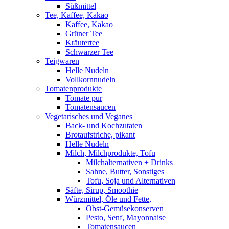
Süßmittel
Tee, Kaffee, Kakao
Kaffee, Kakao
Grüner Tee
Kräutertee
Schwarzer Tee
Teigwaren
Helle Nudeln
Vollkornnudeln
Tomatenprodukte
Tomate pur
Tomatensaucen
Vegetarisches und Veganes
Back- und Kochzutaten
Brotaufstriche, pikant
Helle Nudeln
Milch, Milchprodukte, Tofu
Milchalternativen + Drinks
Sahne, Butter, Sonstiges
Tofu, Soja und Alternativen
Säfte, Sirup, Smoothie
Würzmittel, Öle und Fette,
Obst-Gemüsekonserven
Pesto, Senf, Mayonnaise
Tomatensaucen