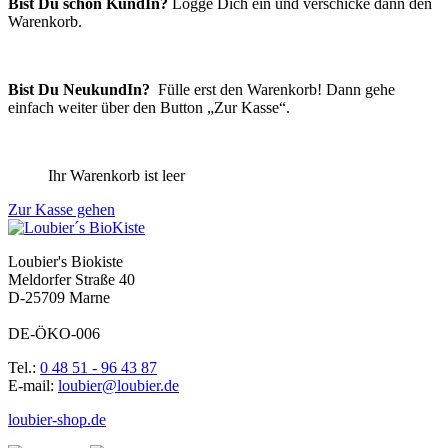
Bist Du schon KundIn?
Logge Dich ein und verschicke dann den
Warenkorb.
Bist Du NeukundIn?
Fülle erst den Warenkorb!
Dann gehe
einfach weiter über den Button „Zur Kasse“.
Ihr Warenkorb ist leer
Zur Kasse gehen
Loubier's Biokiste
Meldorfer Straße 40
D-25709 Marne
DE-ÖKO-006
Tel.:
0 48 51 - 96 43 87
E-mail:
loubier@loubier.de
loubier-shop.de