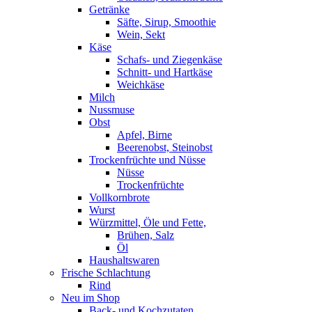
Getränke
Säfte, Sirup, Smoothie
Wein, Sekt
Käse
Schafs- und Ziegenkäse
Schnitt- und Hartkäse
Weichkäse
Milch
Nussmuse
Obst
Apfel, Birne
Beerenobst, Steinobst
Trockenfrüchte und Nüsse
Nüsse
Trockenfrüchte
Vollkornbrote
Wurst
Würzmittel, Öle und Fette,
Brühen, Salz
Öl
Haushaltswaren
Frische Schlachtung
Rind
Neu im Shop
Back- und Kochzutaten