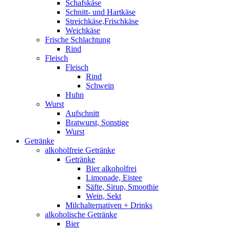
Schafskäse
Schnitt- und Hartkäse
Streichkäse,Frischkäse
Weichkäse
Frische Schlachtung
Rind
Fleisch
Fleisch
Rind
Schwein
Huhn
Wurst
Aufschnitt
Bratwurst, Sonstige
Wurst
Getränke
alkoholfreie Getränke
Getränke
Bier alkoholfrei
Limonade, Eistee
Säfte, Sirup, Smoothie
Wein, Sekt
Milchalternativen + Drinks
alkoholische Getränke
Bier