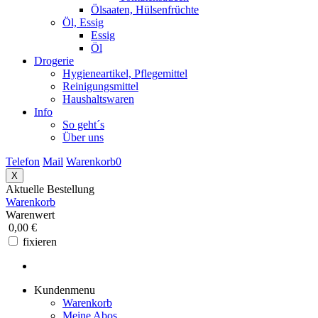
Ölsaaten, Hülsenfrüchte
Öl, Essig
Essig
Öl
Drogerie
Hygieneartikel, Pflegemittel
Reinigungsmittel
Haushaltswaren
Info
So geht´s
Über uns
Telefon
Mail
Warenkorb
0
X
Aktuelle Bestellung
Warenkorb
Warenwert
0,00 €
fixieren
Kundenmenu
Warenkorb
Meine Abos