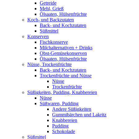
Getreide
Mehl, Grieß
Ölsaaten, Hülsenfrüchte
Koch- und Backzutaten
Back- und Kochzutaten
Süßmittel
Konserven
Fischkonserve
Milchalternativen + Drinks
Obst-Gemüsekonserven
Ölsaaten, Hülsenfrüchte
Nüsse, Trockenfrüchte
Back- und Kochzutaten
Trockenfrüchte und Nüsse
Nüsse
Trockenfrüchte
Süßigkeiten, Pudding, Knabbereien
Nüsse
Süßwaren, Pudding
Andere Süßigkeiten
Gummibärchen und Lakritz
Knabbereien
Pudding
Schokolade
Süßmittel