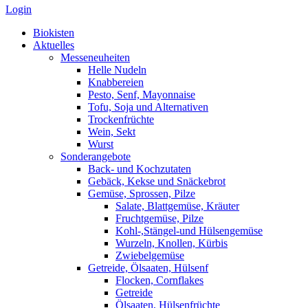
Login
Biokisten
Aktuelles
Messeneuheiten
Helle Nudeln
Knabbereien
Pesto, Senf, Mayonnaise
Tofu, Soja und Alternativen
Trockenfrüchte
Wein, Sekt
Wurst
Sonderangebote
Back- und Kochzutaten
Gebäck, Kekse und Snäckebrot
Gemüse, Sprossen, Pilze
Salate, Blattgemüse, Kräuter
Fruchtgemüse, Pilze
Kohl-,Stängel-und Hülsengemüse
Wurzeln, Knollen, Kürbis
Zwiebelgemüse
Getreide, Ölsaaten, Hülsenf
Flocken, Cornflakes
Getreide
Ölsaaten, Hülsenfrüchte