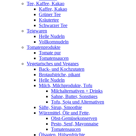
Tee, Kaffee, Kakao
Kaffee, Kakao
Grüner Tee
Kräutertee
Schwarzer Tee
Teigwaren
Helle Nudeln
Vollkornnudeln
Tomatenprodukte
Tomate pur
Tomatensaucen
Vegetarisches und Veganes
Back- und Kochzutaten
Brotaufstriche, pikant
Helle Nudeln
Milch, Milchprodukte, Tofu
Milchalternativen + Drinks
Sahne, Butter, Sonstiges
Tofu, Soja und Alternativen
Säfte, Sirup, Smoothie
Würzmittel, Öle und Fette,
Obst-Gemüsekonserven
Pesto, Senf, Mayonnaise
Tomatensaucen
Ölsaaten, Hülsenfrüchte