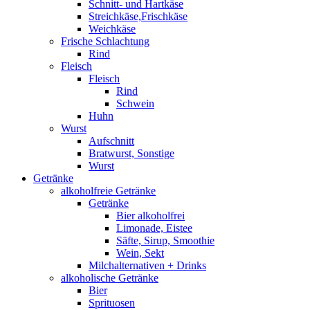
Schnitt- und Hartkäse
Streichkäse,Frischkäse
Weichkäse
Frische Schlachtung
Rind
Fleisch
Fleisch
Rind
Schwein
Huhn
Wurst
Aufschnitt
Bratwurst, Sonstige
Wurst
Getränke
alkoholfreie Getränke
Getränke
Bier alkoholfrei
Limonade, Eistee
Säfte, Sirup, Smoothie
Wein, Sekt
Milchalternativen + Drinks
alkoholische Getränke
Bier
Sprituosen