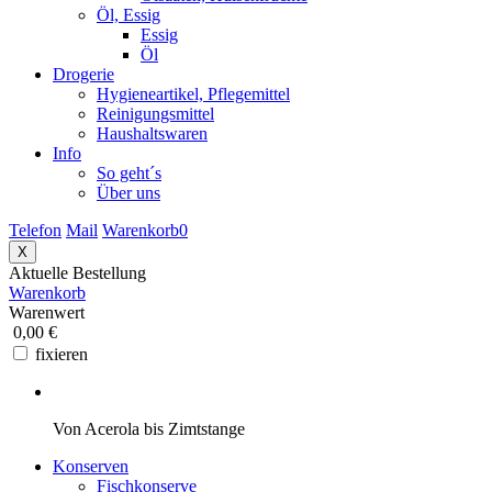
Öl, Essig
Essig
Öl
Drogerie
Hygieneartikel, Pflegemittel
Reinigungsmittel
Haushaltswaren
Info
So geht´s
Über uns
Telefon
Mail
Warenkorb
0
X
Aktuelle Bestellung
Warenkorb
Warenwert
0,00 €
fixieren
Von Acerola bis Zimtstange
Konserven
Fischkonserve