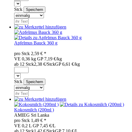
Stck
Apfelmus Bauck 360 g
pro
Stck
2,59
€ *
VE 0,36 kg
GP 7,19 €/kg
ab 12 Stck
2,38 €/Stck
GP 6,61 €/kg
Stck
Kokosmilch (200ml )
AMI
EG
Sri Lanka
pro
Stck
1,49
€ *
VE 0,2 L
GP 7,45 €/L
ab 12 Stck
1,42 €/Stck
GP 7,10 €/L