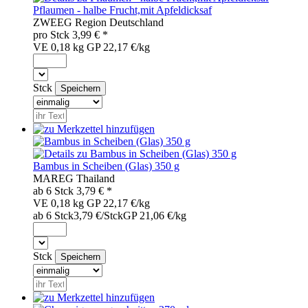
Pflaumen - halbe Frucht,mit Apfeldicksaf
ZWE
EG
Region
Deutschland
pro
Stck
3,99
€ *
VE 0,18 kg
GP 22,17 €/kg
Stck
Bambus in Scheiben (Glas) 350 g
MAR
EG
Thailand
ab 6
Stck
3,79
€ *
VE 0,18 kg
GP 22,17 €/kg
ab 6 Stck
3,79 €/Stck
GP 21,06 €/kg
Stck