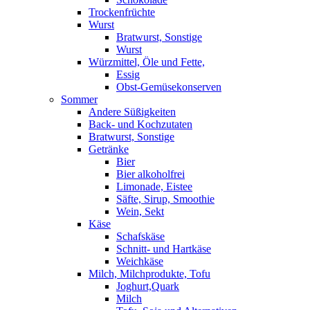
Trockenfrüchte
Wurst
Bratwurst, Sonstige
Wurst
Würzmittel, Öle und Fette,
Essig
Obst-Gemüsekonserven
Sommer
Andere Süßigkeiten
Back- und Kochzutaten
Bratwurst, Sonstige
Getränke
Bier
Bier alkoholfrei
Limonade, Eistee
Säfte, Sirup, Smoothie
Wein, Sekt
Käse
Schafskäse
Schnitt- und Hartkäse
Weichkäse
Milch, Milchprodukte, Tofu
Joghurt,Quark
Milch