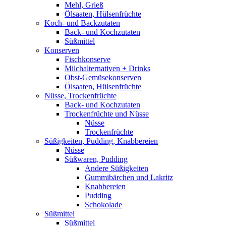
Mehl, Grieß
Ölsaaten, Hülsenfrüchte
Koch- und Backzutaten
Back- und Kochzutaten
Süßmittel
Konserven
Fischkonserve
Milchalternativen + Drinks
Obst-Gemüsekonserven
Ölsaaten, Hülsenfrüchte
Nüsse, Trockenfrüchte
Back- und Kochzutaten
Trockenfrüchte und Nüsse
Nüsse
Trockenfrüchte
Süßigkeiten, Pudding, Knabbereien
Nüsse
Süßwaren, Pudding
Andere Süßigkeiten
Gummibärchen und Lakritz
Knabbereien
Pudding
Schokolade
Süßmittel
Süßmittel