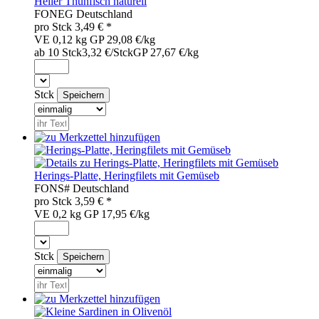
Heller Thunfisch naturell
FON
EG
Deutschland
pro
Stck
3,49
€ *
VE 0,12 kg
GP 29,08 €/kg
ab 10 Stck
3,32 €/Stck
GP 27,67 €/kg
Stck
Herings-Platte, Heringfilets mit Gemüseb
FON
S#
Deutschland
pro
Stck
3,59
€ *
VE 0,2 kg
GP 17,95 €/kg
Stck