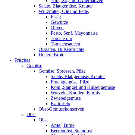
Tofu, Soja und Alternativen
Salate, Blattgemüse, Kräuter
Würzmittel, Öle und Fette,
Essig
Gewürze
Oliven
Pesto, Senf, Mayonnaise
Tomate pur
Tomatensaucen
Ölsaaten, Hülsenfrüchte
Hellere Brote
Frisches
Gemüse
Gemüse, Sprossen, Pilze
Salate, Blattgemüse, Kräuter
Fruchtgemüse, Pilze
Kohl-,Stängel-und Hülsengemüse
Wurzeln, Knollen, Kürbis
Zwiebelgemüse
Kartoffeln
Obst-Gemüsekonserven
Obst
Obst
Apfel, Birne
Beerenobst, Steinobst