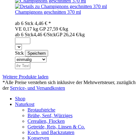
Champignons geschnitten 370 ml
ab 6
Stck
4,46
€ *
VE 0,17 kg
GP 27,59 €/kg
ab 6 Stck
4,46 €/Stck
GP 26,24 €/kg
Stck
Weitere Produkte laden
*Alle Preise verstehen sich inklusive der Mehrwertsteuer, zuzüglich
der
Service- und Versandkosten
Shop
Naturkost
Brotaufstriche
Brühe, Senf, Würziges
Cerealien, Flocken
Getreide, Reis, Linsen & Co.
Koch- und Backzutaten
Konserven