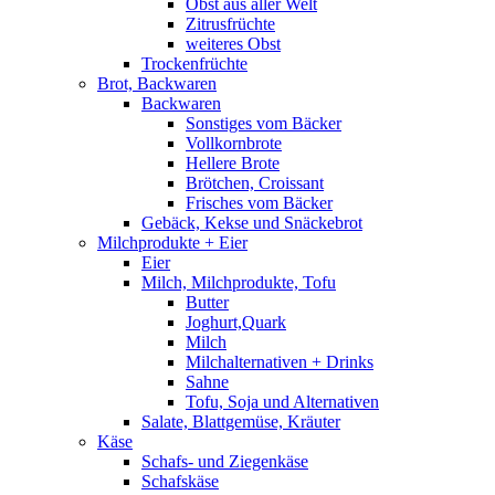
Obst aus aller Welt
Zitrusfrüchte
weiteres Obst
Trockenfrüchte
Brot, Backwaren
Backwaren
Sonstiges vom Bäcker
Vollkornbrote
Hellere Brote
Brötchen, Croissant
Frisches vom Bäcker
Gebäck, Kekse und Snäckebrot
Milchprodukte + Eier
Eier
Milch, Milchprodukte, Tofu
Butter
Joghurt,Quark
Milch
Milchalternativen + Drinks
Sahne
Tofu, Soja und Alternativen
Salate, Blattgemüse, Kräuter
Käse
Schafs- und Ziegenkäse
Schafskäse