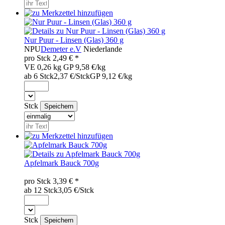
Nur Puur - Linsen (Glas) 360 g
NPU
Demeter e.V
Niederlande
pro
Stck
2,49
€ *
VE 0,26 kg
GP 9,58 €/kg
ab 6 Stck
2,37 €/Stck
GP 9,12 €/kg
Stck
Apfelmark Bauck 700g
pro
Stck
3,39
€ *
ab 12 Stck
3,05 €/Stck
Stck