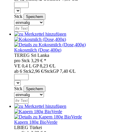
Stck
Kokosmilch (Dose,400g)
TER
EG
Sri Lanka
pro
Stck
3,29
€ *
VE 0,4 L
GP 8,23 €/L
ab 6 Stck
2,96 €/Stck
GP 7,40 €/L
Stck
Kapern 180g BioVerde
LBI
EG
Türkei