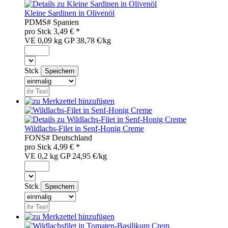
Kleine Sardinen in Olivenöl
PDM
S#
Spanien
pro
Stck
3,49
€ *
VE 0,09 kg
GP 38,78 €/kg
Stck
Wildlachs-Filet in Senf-Honig Creme
FON
S#
Deutschland
pro
Stck
4,99
€ *
VE 0,2 kg
GP 24,95 €/kg
Stck