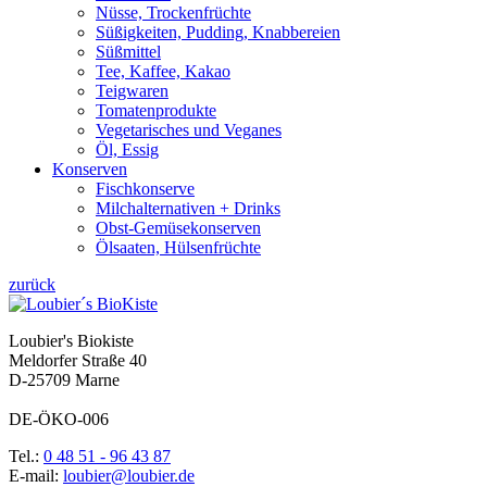
Nüsse, Trockenfrüchte
Süßigkeiten, Pudding, Knabbereien
Süßmittel
Tee, Kaffee, Kakao
Teigwaren
Tomatenprodukte
Vegetarisches und Veganes
Öl, Essig
Konserven
Fischkonserve
Milchalternativen + Drinks
Obst-Gemüsekonserven
Ölsaaten, Hülsenfrüchte
zurück
Loubier's Biokiste
Meldorfer Straße 40
D-25709 Marne
DE-ÖKO-006
Tel.:
0 48 51 - 96 43 87
E-mail:
loubier@loubier.de