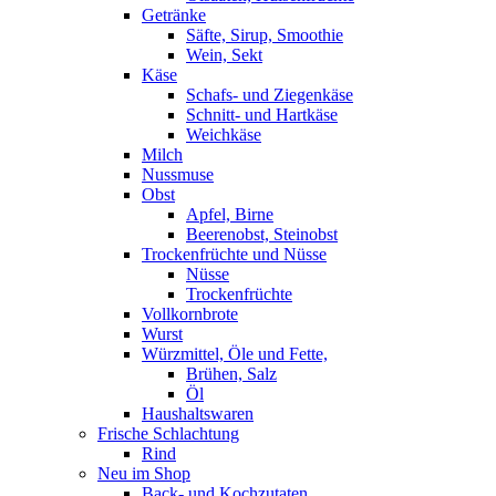
Getränke
Säfte, Sirup, Smoothie
Wein, Sekt
Käse
Schafs- und Ziegenkäse
Schnitt- und Hartkäse
Weichkäse
Milch
Nussmuse
Obst
Apfel, Birne
Beerenobst, Steinobst
Trockenfrüchte und Nüsse
Nüsse
Trockenfrüchte
Vollkornbrote
Wurst
Würzmittel, Öle und Fette,
Brühen, Salz
Öl
Haushaltswaren
Frische Schlachtung
Rind
Neu im Shop
Back- und Kochzutaten