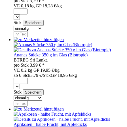
pro
Stck
3,29
€ *
VE 0,18 kg
GP 18,28 €/kg
Stck
Ananas Stücke 350 g im Glas (Biotropic)
BTR
EG
Sri Lanka
pro
Stck
3,99
€ *
VE 0,2 kg
GP 19,95 €/kg
ab 6 Stck
3,79 €/Stck
GP 18,95 €/kg
Stck
Aprikosen - halbe Frucht, mit Apfeldicks