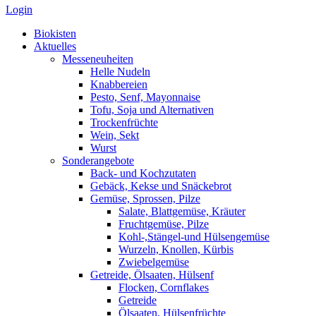
Login
Biokisten
Aktuelles
Messeneuheiten
Helle Nudeln
Knabbereien
Pesto, Senf, Mayonnaise
Tofu, Soja und Alternativen
Trockenfrüchte
Wein, Sekt
Wurst
Sonderangebote
Back- und Kochzutaten
Gebäck, Kekse und Snäckebrot
Gemüse, Sprossen, Pilze
Salate, Blattgemüse, Kräuter
Fruchtgemüse, Pilze
Kohl-,Stängel-und Hülsengemüse
Wurzeln, Knollen, Kürbis
Zwiebelgemüse
Getreide, Ölsaaten, Hülsenf
Flocken, Cornflakes
Getreide
Ölsaaten, Hülsenfrüchte