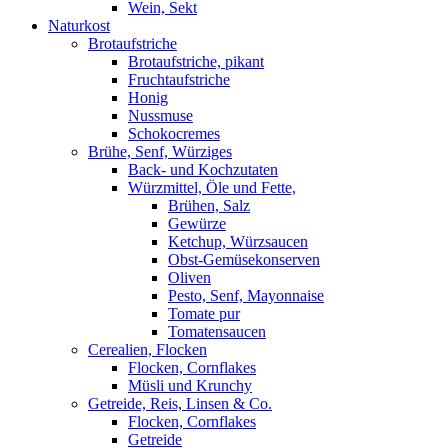
Wein, Sekt
Naturkost
Brotaufstriche
Brotaufstriche, pikant
Fruchtaufstriche
Honig
Nussmuse
Schokocremes
Brühe, Senf, Würziges
Back- und Kochzutaten
Würzmittel, Öle und Fette,
Brühen, Salz
Gewürze
Ketchup, Würzsaucen
Obst-Gemüsekonserven
Oliven
Pesto, Senf, Mayonnaise
Tomate pur
Tomatensaucen
Cerealien, Flocken
Flocken, Cornflakes
Müsli und Krunchy
Getreide, Reis, Linsen & Co.
Flocken, Cornflakes
Getreide