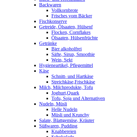
Backwaren
Vollkornbrote
Frisches vom Bäcker
Fischkonserve
Getreide, Ölsaaten, Hülsenf
Flocken, Cornflakes
Ölsaaten, Hülsenfrüchte
Getränke
Bier alkoholfrei
Säfte, Sirup, Smoothie
Wein, Sekt
Hygieneartikel, Pflegemittel
Käse
Schnitt- und Hartkäse
Streichkäse,Frischkäse
Milch, Milchprodukte, Tofu
Joghurt,Quark
Tofu, Soja und Alternativen
Nudeln, Müsli
Helle Nudeln
Müsli und Krunchy
Salate, Blattgemüse, Kräuter
Süßwaren, Pudding
Knabbereien
Schokolade