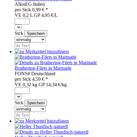
Allos
EG
Italien
pro
Stck
0,99
€ *
VE 0,2 L
GP 4,95 €/L
Stck
Brathering-Filets in Marinade
FON
S#
Deutschland
pro
Stck
4,59
€ *
VE 0,32 kg
GP 14,34 €/kg
Stck