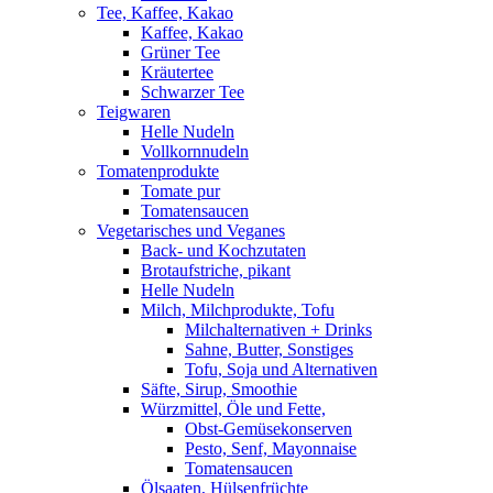
Tee, Kaffee, Kakao
Kaffee, Kakao
Grüner Tee
Kräutertee
Schwarzer Tee
Teigwaren
Helle Nudeln
Vollkornnudeln
Tomatenprodukte
Tomate pur
Tomatensaucen
Vegetarisches und Veganes
Back- und Kochzutaten
Brotaufstriche, pikant
Helle Nudeln
Milch, Milchprodukte, Tofu
Milchalternativen + Drinks
Sahne, Butter, Sonstiges
Tofu, Soja und Alternativen
Säfte, Sirup, Smoothie
Würzmittel, Öle und Fette,
Obst-Gemüsekonserven
Pesto, Senf, Mayonnaise
Tomatensaucen
Ölsaaten, Hülsenfrüchte