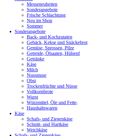
Messeneuheiten
Sonderangebote
Frische Schlachtung
Neu im Shop
Sommer
Sonderangebote
Back- und Kochzutaten
Gebäck, Kekse und Snäckebrot
Gemüse, Sprossen, Pilze
Getreide, Ölsaaten, Hülsenf
Getränke
Käse
Milch
Nussmuse
Obst
Trockenfrüchte und Nüsse
Vollkornbrote
Wurst
Würzmittel, Öle und Fette,
Haushaltswaren
Käse
Schafs- und Ziegenkäse
Schnitt- und Hartkäse
Weichkäse
Schafs- und Ziegenkäse