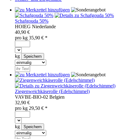
Schafgouda 50%
HOI
EG
Niederlande
40,90 €
pro
kg
35,90
€ *
kg
Ziegenweichkäserolle (Edelschimmel)
VAV
BE-BIO-02
Belgien
32,90 €
pro
kg
29,50
€ *
kg