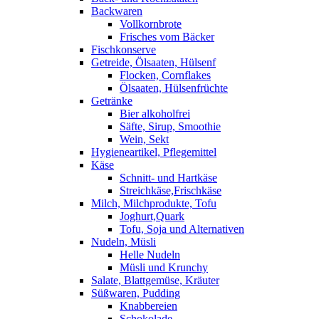
Backwaren
Vollkornbrote
Frisches vom Bäcker
Fischkonserve
Getreide, Ölsaaten, Hülsenf
Flocken, Cornflakes
Ölsaaten, Hülsenfrüchte
Getränke
Bier alkoholfrei
Säfte, Sirup, Smoothie
Wein, Sekt
Hygieneartikel, Pflegemittel
Käse
Schnitt- und Hartkäse
Streichkäse,Frischkäse
Milch, Milchprodukte, Tofu
Joghurt,Quark
Tofu, Soja und Alternativen
Nudeln, Müsli
Helle Nudeln
Müsli und Krunchy
Salate, Blattgemüse, Kräuter
Süßwaren, Pudding
Knabbereien
Schokolade