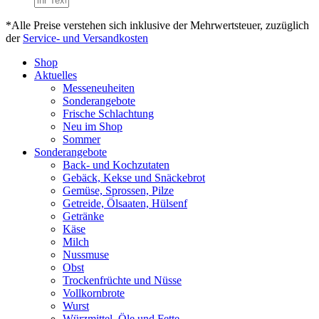
*Alle Preise verstehen sich inklusive der Mehrwertsteuer, zuzüglich
der
Service- und Versandkosten
Shop
Aktuelles
Messeneuheiten
Sonderangebote
Frische Schlachtung
Neu im Shop
Sommer
Sonderangebote
Back- und Kochzutaten
Gebäck, Kekse und Snäckebrot
Gemüse, Sprossen, Pilze
Getreide, Ölsaaten, Hülsenf
Getränke
Käse
Milch
Nussmuse
Obst
Trockenfrüchte und Nüsse
Vollkornbrote
Wurst
Würzmittel, Öle und Fette,