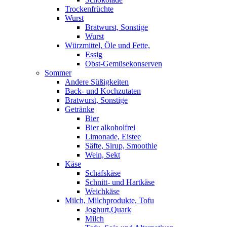
Trockenfrüchte
Wurst
Bratwurst, Sonstige
Wurst
Würzmittel, Öle und Fette,
Essig
Obst-Gemüsekonserven
Sommer
Andere Süßigkeiten
Back- und Kochzutaten
Bratwurst, Sonstige
Getränke
Bier
Bier alkoholfrei
Limonade, Eistee
Säfte, Sirup, Smoothie
Wein, Sekt
Käse
Schafskäse
Schnitt- und Hartkäse
Weichkäse
Milch, Milchprodukte, Tofu
Joghurt,Quark
Milch