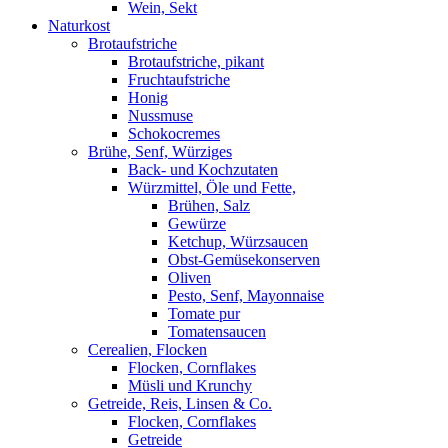
Wein, Sekt
Naturkost
Brotaufstriche
Brotaufstriche, pikant
Fruchtaufstriche
Honig
Nussmuse
Schokocremes
Brühe, Senf, Würziges
Back- und Kochzutaten
Würzmittel, Öle und Fette,
Brühen, Salz
Gewürze
Ketchup, Würzsaucen
Obst-Gemüsekonserven
Oliven
Pesto, Senf, Mayonnaise
Tomate pur
Tomatensaucen
Cerealien, Flocken
Flocken, Cornflakes
Müsli und Krunchy
Getreide, Reis, Linsen & Co.
Flocken, Cornflakes
Getreide