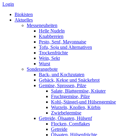
Login
Biokisten
Aktuelles
Messeneuheiten
Helle Nudeln
Knabbereien
Pesto, Senf, Mayonnaise
Tofu, Soja und Alternativen
Trockenfrüchte
Wein, Sekt
Wurst
Sonderangebote
Back- und Kochzutaten
Gebäck, Kekse und Snäckebrot
Gemüse, Sprossen, Pilze
Salate, Blattgemüse, Kräuter
Fruchtgemüse, Pilze
Kohl-,Stängel-und Hülsengemüse
Wurzeln, Knollen, Kürbis
Zwiebelgemüse
Getreide, Ölsaaten, Hülsenf
Flocken, Cornflakes
Getreide
Ölsaaten, Hülsenfrüchte