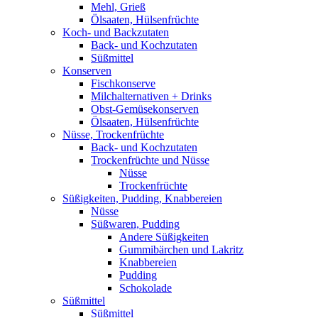
Mehl, Grieß
Ölsaaten, Hülsenfrüchte
Koch- und Backzutaten
Back- und Kochzutaten
Süßmittel
Konserven
Fischkonserve
Milchalternativen + Drinks
Obst-Gemüsekonserven
Ölsaaten, Hülsenfrüchte
Nüsse, Trockenfrüchte
Back- und Kochzutaten
Trockenfrüchte und Nüsse
Nüsse
Trockenfrüchte
Süßigkeiten, Pudding, Knabbereien
Nüsse
Süßwaren, Pudding
Andere Süßigkeiten
Gummibärchen und Lakritz
Knabbereien
Pudding
Schokolade
Süßmittel
Süßmittel