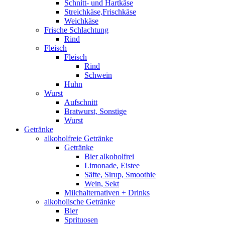
Schnitt- und Hartkäse
Streichkäse,Frischkäse
Weichkäse
Frische Schlachtung
Rind
Fleisch
Fleisch
Rind
Schwein
Huhn
Wurst
Aufschnitt
Bratwurst, Sonstige
Wurst
Getränke
alkoholfreie Getränke
Getränke
Bier alkoholfrei
Limonade, Eistee
Säfte, Sirup, Smoothie
Wein, Sekt
Milchalternativen + Drinks
alkoholische Getränke
Bier
Sprituosen