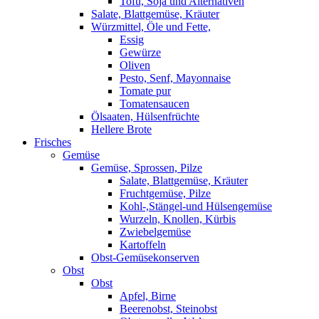
Tofu, Soja und Alternativen
Salate, Blattgemüse, Kräuter
Würzmittel, Öle und Fette,
Essig
Gewürze
Oliven
Pesto, Senf, Mayonnaise
Tomate pur
Tomatensaucen
Ölsaaten, Hülsenfrüchte
Hellere Brote
Frisches
Gemüse
Gemüse, Sprossen, Pilze
Salate, Blattgemüse, Kräuter
Fruchtgemüse, Pilze
Kohl-,Stängel-und Hülsengemüse
Wurzeln, Knollen, Kürbis
Zwiebelgemüse
Kartoffeln
Obst-Gemüsekonserven
Obst
Obst
Apfel, Birne
Beerenobst, Steinobst