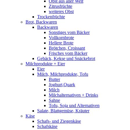
Obst aus aller Welt
Zitrusfrüchte
weiteres Obst
Trockenfrüchte
Brot, Backwaren
Backwaren
Sonstiges vom Bäcker
Vollkornbrote
Hellere Brote
Brötchen, Croissant
Frisches vom Bäcker
Gebäck, Kekse und Snäckebrot
Milchprodukte + Eier
Eier
Milch, Milchprodukte, Tofu
Butter
Joghurt,Quark
Milch
Milchalternativen + Drinks
Sahne
Tofu, Soja und Alternativen
Salate, Blattgemüse, Kräuter
Käse
Schafs- und Ziegenkäse
Schafskäse