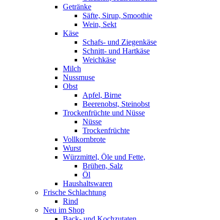
Getränke
Säfte, Sirup, Smoothie
Wein, Sekt
Käse
Schafs- und Ziegenkäse
Schnitt- und Hartkäse
Weichkäse
Milch
Nussmuse
Obst
Apfel, Birne
Beerenobst, Steinobst
Trockenfrüchte und Nüsse
Nüsse
Trockenfrüchte
Vollkornbrote
Wurst
Würzmittel, Öle und Fette,
Brühen, Salz
Öl
Haushaltswaren
Frische Schlachtung
Rind
Neu im Shop
Back- und Kochzutaten