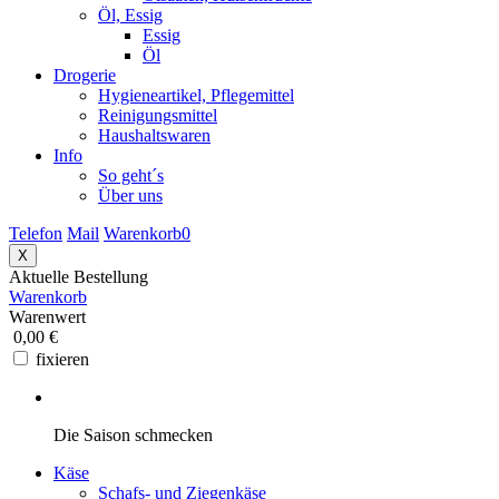
Öl, Essig
Essig
Öl
Drogerie
Hygieneartikel, Pflegemittel
Reinigungsmittel
Haushaltswaren
Info
So geht´s
Über uns
Telefon
Mail
Warenkorb
0
X
Aktuelle Bestellung
Warenkorb
Warenwert
0,00 €
fixieren
Die Saison schmecken
Käse
Schafs- und Ziegenkäse