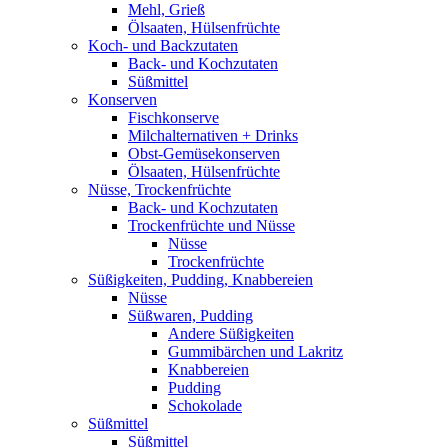
Mehl, Grieß
Ölsaaten, Hülsenfrüchte
Koch- und Backzutaten
Back- und Kochzutaten
Süßmittel
Konserven
Fischkonserve
Milchalternativen + Drinks
Obst-Gemüsekonserven
Ölsaaten, Hülsenfrüchte
Nüsse, Trockenfrüchte
Back- und Kochzutaten
Trockenfrüchte und Nüsse
Nüsse
Trockenfrüchte
Süßigkeiten, Pudding, Knabbereien
Nüsse
Süßwaren, Pudding
Andere Süßigkeiten
Gummibärchen und Lakritz
Knabbereien
Pudding
Schokolade
Süßmittel
Süßmittel