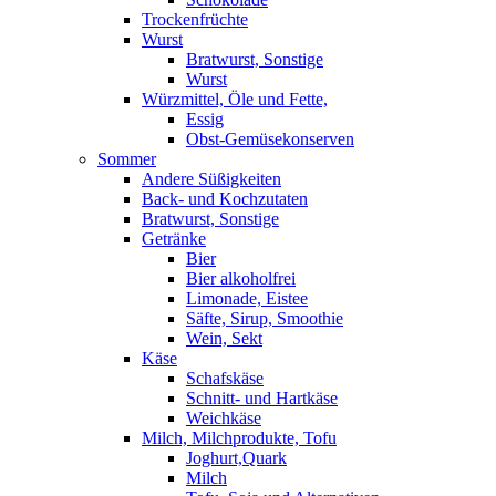
Trockenfrüchte
Wurst
Bratwurst, Sonstige
Wurst
Würzmittel, Öle und Fette,
Essig
Obst-Gemüsekonserven
Sommer
Andere Süßigkeiten
Back- und Kochzutaten
Bratwurst, Sonstige
Getränke
Bier
Bier alkoholfrei
Limonade, Eistee
Säfte, Sirup, Smoothie
Wein, Sekt
Käse
Schafskäse
Schnitt- und Hartkäse
Weichkäse
Milch, Milchprodukte, Tofu
Joghurt,Quark
Milch