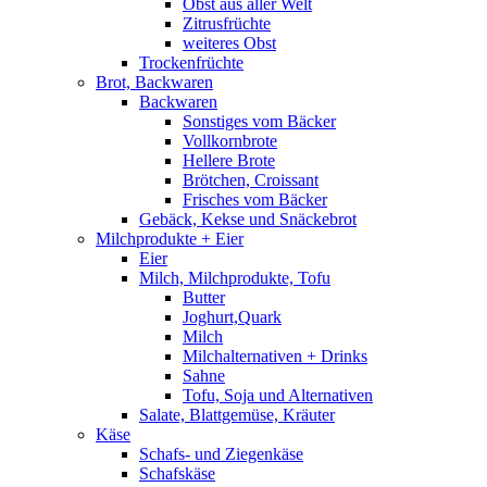
Obst aus aller Welt
Zitrusfrüchte
weiteres Obst
Trockenfrüchte
Brot, Backwaren
Backwaren
Sonstiges vom Bäcker
Vollkornbrote
Hellere Brote
Brötchen, Croissant
Frisches vom Bäcker
Gebäck, Kekse und Snäckebrot
Milchprodukte + Eier
Eier
Milch, Milchprodukte, Tofu
Butter
Joghurt,Quark
Milch
Milchalternativen + Drinks
Sahne
Tofu, Soja und Alternativen
Salate, Blattgemüse, Kräuter
Käse
Schafs- und Ziegenkäse
Schafskäse