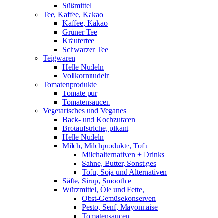
Süßmittel
Tee, Kaffee, Kakao
Kaffee, Kakao
Grüner Tee
Kräutertee
Schwarzer Tee
Teigwaren
Helle Nudeln
Vollkornnudeln
Tomatenprodukte
Tomate pur
Tomatensaucen
Vegetarisches und Veganes
Back- und Kochzutaten
Brotaufstriche, pikant
Helle Nudeln
Milch, Milchprodukte, Tofu
Milchalternativen + Drinks
Sahne, Butter, Sonstiges
Tofu, Soja und Alternativen
Säfte, Sirup, Smoothie
Würzmittel, Öle und Fette,
Obst-Gemüsekonserven
Pesto, Senf, Mayonnaise
Tomatensaucen