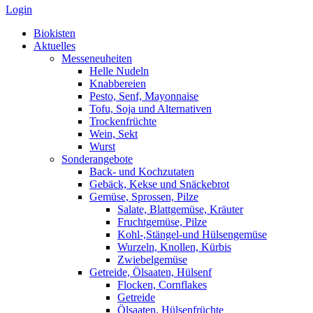
Login
Biokisten
Aktuelles
Messeneuheiten
Helle Nudeln
Knabbereien
Pesto, Senf, Mayonnaise
Tofu, Soja und Alternativen
Trockenfrüchte
Wein, Sekt
Wurst
Sonderangebote
Back- und Kochzutaten
Gebäck, Kekse und Snäckebrot
Gemüse, Sprossen, Pilze
Salate, Blattgemüse, Kräuter
Fruchtgemüse, Pilze
Kohl-,Stängel-und Hülsengemüse
Wurzeln, Knollen, Kürbis
Zwiebelgemüse
Getreide, Ölsaaten, Hülsenf
Flocken, Cornflakes
Getreide
Ölsaaten, Hülsenfrüchte