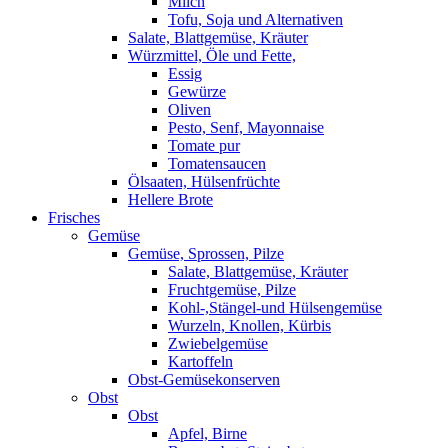
Milch
Tofu, Soja und Alternativen
Salate, Blattgemüse, Kräuter
Würzmittel, Öle und Fette,
Essig
Gewürze
Oliven
Pesto, Senf, Mayonnaise
Tomate pur
Tomatensaucen
Ölsaaten, Hülsenfrüchte
Hellere Brote
Frisches
Gemüse
Gemüse, Sprossen, Pilze
Salate, Blattgemüse, Kräuter
Fruchtgemüse, Pilze
Kohl-,Stängel-und Hülsengemüse
Wurzeln, Knollen, Kürbis
Zwiebelgemüse
Kartoffeln
Obst-Gemüsekonserven
Obst
Obst
Apfel, Birne