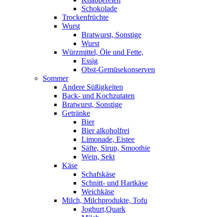
Schokolade
Trockenfrüchte
Wurst
Bratwurst, Sonstige
Wurst
Würzmittel, Öle und Fette,
Essig
Obst-Gemüsekonserven
Sommer
Andere Süßigkeiten
Back- und Kochzutaten
Bratwurst, Sonstige
Getränke
Bier
Bier alkoholfrei
Limonade, Eistee
Säfte, Sirup, Smoothie
Wein, Sekt
Käse
Schafskäse
Schnitt- und Hartkäse
Weichkäse
Milch, Milchprodukte, Tofu
Joghurt,Quark