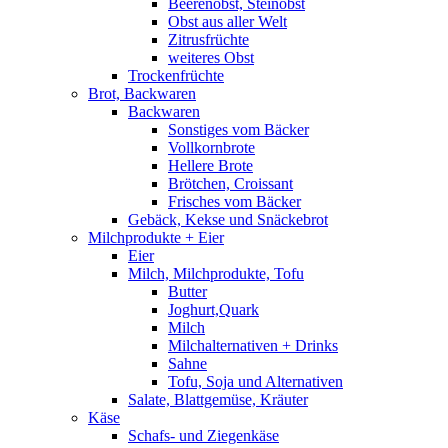
Beerenobst, Steinobst
Obst aus aller Welt
Zitrusfrüchte
weiteres Obst
Trockenfrüchte
Brot, Backwaren
Backwaren
Sonstiges vom Bäcker
Vollkornbrote
Hellere Brote
Brötchen, Croissant
Frisches vom Bäcker
Gebäck, Kekse und Snäckebrot
Milchprodukte + Eier
Eier
Milch, Milchprodukte, Tofu
Butter
Joghurt,Quark
Milch
Milchalternativen + Drinks
Sahne
Tofu, Soja und Alternativen
Salate, Blattgemüse, Kräuter
Käse
Schafs- und Ziegenkäse