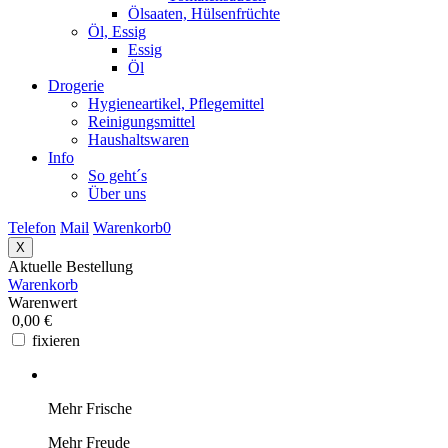
Ölsaaten, Hülsenfrüchte
Öl, Essig
Essig
Öl
Drogerie
Hygieneartikel, Pflegemittel
Reinigungsmittel
Haushaltswaren
Info
So geht´s
Über uns
Telefon
Mail
Warenkorb
0
X
Aktuelle Bestellung
Warenkorb
Warenwert
0,00 €
fixieren
Mehr Frische
Mehr Freude