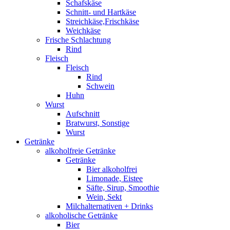
Schafskäse
Schnitt- und Hartkäse
Streichkäse,Frischkäse
Weichkäse
Frische Schlachtung
Rind
Fleisch
Fleisch
Rind
Schwein
Huhn
Wurst
Aufschnitt
Bratwurst, Sonstige
Wurst
Getränke
alkoholfreie Getränke
Getränke
Bier alkoholfrei
Limonade, Eistee
Säfte, Sirup, Smoothie
Wein, Sekt
Milchalternativen + Drinks
alkoholische Getränke
Bier