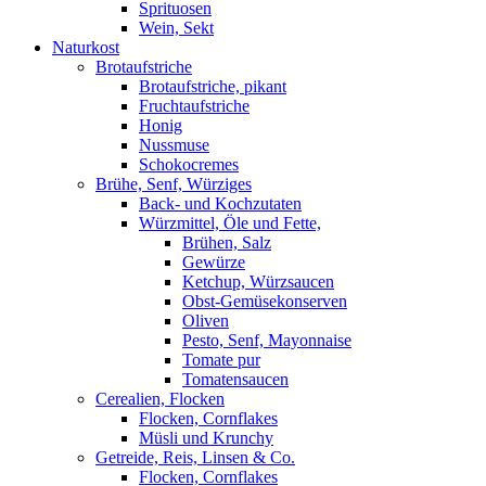
Sprituosen
Wein, Sekt
Naturkost
Brotaufstriche
Brotaufstriche, pikant
Fruchtaufstriche
Honig
Nussmuse
Schokocremes
Brühe, Senf, Würziges
Back- und Kochzutaten
Würzmittel, Öle und Fette,
Brühen, Salz
Gewürze
Ketchup, Würzsaucen
Obst-Gemüsekonserven
Oliven
Pesto, Senf, Mayonnaise
Tomate pur
Tomatensaucen
Cerealien, Flocken
Flocken, Cornflakes
Müsli und Krunchy
Getreide, Reis, Linsen & Co.
Flocken, Cornflakes