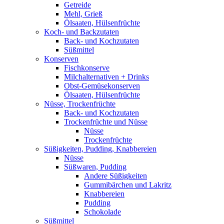
Getreide
Mehl, Grieß
Ölsaaten, Hülsenfrüchte
Koch- und Backzutaten
Back- und Kochzutaten
Süßmittel
Konserven
Fischkonserve
Milchalternativen + Drinks
Obst-Gemüsekonserven
Ölsaaten, Hülsenfrüchte
Nüsse, Trockenfrüchte
Back- und Kochzutaten
Trockenfrüchte und Nüsse
Nüsse
Trockenfrüchte
Süßigkeiten, Pudding, Knabbereien
Nüsse
Süßwaren, Pudding
Andere Süßigkeiten
Gummibärchen und Lakritz
Knabbereien
Pudding
Schokolade
Süßmittel