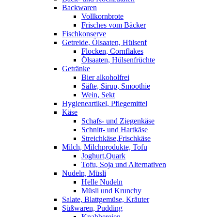
Backwaren
Vollkornbrote
Frisches vom Bäcker
Fischkonserve
Getreide, Ölsaaten, Hülsenf
Flocken, Cornflakes
Ölsaaten, Hülsenfrüchte
Getränke
Bier alkoholfrei
Säfte, Sirup, Smoothie
Wein, Sekt
Hygieneartikel, Pflegemittel
Käse
Schafs- und Ziegenkäse
Schnitt- und Hartkäse
Streichkäse,Frischkäse
Milch, Milchprodukte, Tofu
Joghurt,Quark
Tofu, Soja und Alternativen
Nudeln, Müsli
Helle Nudeln
Müsli und Krunchy
Salate, Blattgemüse, Kräuter
Süßwaren, Pudding
Knabbereien