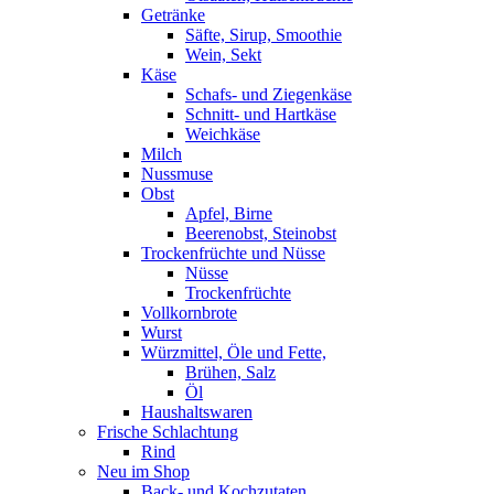
Getränke
Säfte, Sirup, Smoothie
Wein, Sekt
Käse
Schafs- und Ziegenkäse
Schnitt- und Hartkäse
Weichkäse
Milch
Nussmuse
Obst
Apfel, Birne
Beerenobst, Steinobst
Trockenfrüchte und Nüsse
Nüsse
Trockenfrüchte
Vollkornbrote
Wurst
Würzmittel, Öle und Fette,
Brühen, Salz
Öl
Haushaltswaren
Frische Schlachtung
Rind
Neu im Shop
Back- und Kochzutaten