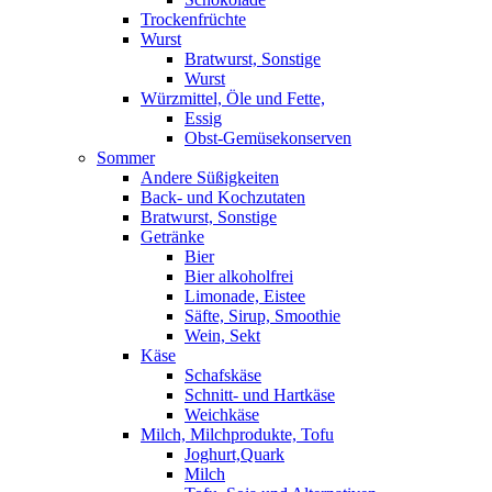
Trockenfrüchte
Wurst
Bratwurst, Sonstige
Wurst
Würzmittel, Öle und Fette,
Essig
Obst-Gemüsekonserven
Sommer
Andere Süßigkeiten
Back- und Kochzutaten
Bratwurst, Sonstige
Getränke
Bier
Bier alkoholfrei
Limonade, Eistee
Säfte, Sirup, Smoothie
Wein, Sekt
Käse
Schafskäse
Schnitt- und Hartkäse
Weichkäse
Milch, Milchprodukte, Tofu
Joghurt,Quark
Milch