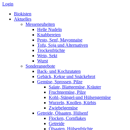
Login
Biokisten
Aktuelles
Messeneuheiten
Helle Nudeln
Knabbereien
Pesto, Senf, Mayonnaise
Tofu, Soja und Alternativen
Trockenfrüchte
Wein, Sekt
Wurst
Sonderangebote
Back- und Kochzutaten
Gebäck, Kekse und Snäckebrot
Gemüse, Sprossen, Pilze
Salate, Blattgemüse, Kräuter
Fruchtgemüse, Pilze
Kohl-,Stängel-und Hülsengemüse
Wurzeln, Knollen, Kürbis
Zwiebelgemüse
Getreide, Ölsaaten, Hülsenf
Flocken, Cornflakes
Getreide
Ölsaaten, Hülsenfrüchte