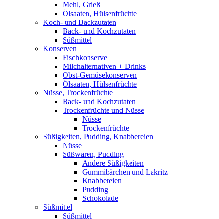
Mehl, Grieß
Ölsaaten, Hülsenfrüchte
Koch- und Backzutaten
Back- und Kochzutaten
Süßmittel
Konserven
Fischkonserve
Milchalternativen + Drinks
Obst-Gemüsekonserven
Ölsaaten, Hülsenfrüchte
Nüsse, Trockenfrüchte
Back- und Kochzutaten
Trockenfrüchte und Nüsse
Nüsse
Trockenfrüchte
Süßigkeiten, Pudding, Knabbereien
Nüsse
Süßwaren, Pudding
Andere Süßigkeiten
Gummibärchen und Lakritz
Knabbereien
Pudding
Schokolade
Süßmittel
Süßmittel