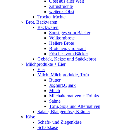
Obst aus aller Welt
Zitrusfrüchte
weiteres Obst
Trockenfrüchte
Brot, Backwaren
Backwaren
Sonstiges vom Bäcker
Vollkornbrote
Hellere Brote
Brötchen, Croissant
Frisches vom Bäcker
Gebäck, Kekse und Snäckebrot
Milchprodukte + Eier
Eier
Milch, Milchprodukte, Tofu
Butter
Joghurt,Quark
Milch
Milchalternativen + Drinks
Sahne
Tofu, Soja und Alternativen
Salate, Blattgemüse, Kräuter
Käse
Schafs- und Ziegenkäse
Schafskäse