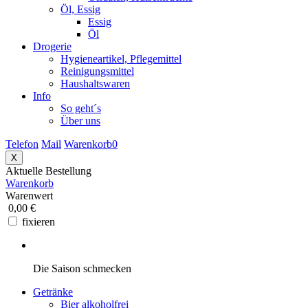
Öl, Essig
Essig
Öl
Drogerie
Hygieneartikel, Pflegemittel
Reinigungsmittel
Haushaltswaren
Info
So geht´s
Über uns
Telefon
Mail
Warenkorb
0
X
Aktuelle Bestellung
Warenkorb
Warenwert
0,00 €
fixieren
Die Saison schmecken
Getränke
Bier alkoholfrei