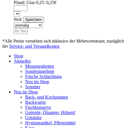
Pfand:
Glas 0,25: 0,25€
Stck
*Alle Preise verstehen sich inklusive der Mehrwertsteuer, zuzüglich
der
Service- und Versandkosten
Shop
Aktuelles
Messeneuheiten
Sonderangebote
Frische Schlachtung
Neu im Shop
Sommer
Neu im Shop
Back- und Kochzutaten
Backwaren
Fischkonserve
Getreide, Ölsaaten, Hülsenf
Getränke
Hygieneartikel, Pflegemittel
Käse