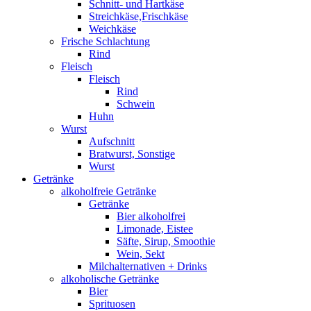
Schnitt- und Hartkäse
Streichkäse,Frischkäse
Weichkäse
Frische Schlachtung
Rind
Fleisch
Fleisch
Rind
Schwein
Huhn
Wurst
Aufschnitt
Bratwurst, Sonstige
Wurst
Getränke
alkoholfreie Getränke
Getränke
Bier alkoholfrei
Limonade, Eistee
Säfte, Sirup, Smoothie
Wein, Sekt
Milchalternativen + Drinks
alkoholische Getränke
Bier
Sprituosen