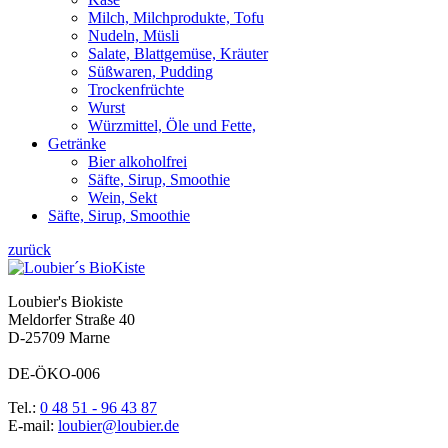
Milch, Milchprodukte, Tofu
Nudeln, Müsli
Salate, Blattgemüse, Kräuter
Süßwaren, Pudding
Trockenfrüchte
Wurst
Würzmittel, Öle und Fette,
Getränke
Bier alkoholfrei
Säfte, Sirup, Smoothie
Wein, Sekt
Säfte, Sirup, Smoothie
zurück
Loubier's Biokiste
Meldorfer Straße 40
D-25709 Marne
DE-ÖKO-006
Tel.:
0 48 51 - 96 43 87
E-mail:
loubier@loubier.de