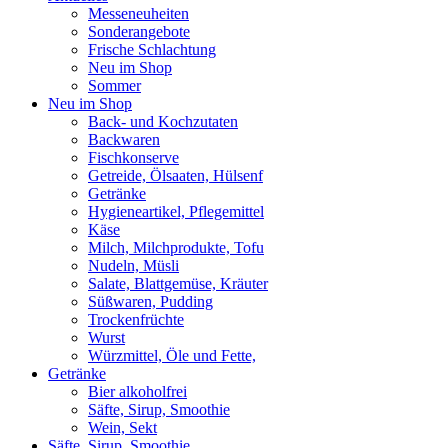
Messeneuheiten
Sonderangebote
Frische Schlachtung
Neu im Shop
Sommer
Neu im Shop
Back- und Kochzutaten
Backwaren
Fischkonserve
Getreide, Ölsaaten, Hülsenf
Getränke
Hygieneartikel, Pflegemittel
Käse
Milch, Milchprodukte, Tofu
Nudeln, Müsli
Salate, Blattgemüse, Kräuter
Süßwaren, Pudding
Trockenfrüchte
Wurst
Würzmittel, Öle und Fette,
Getränke
Bier alkoholfrei
Säfte, Sirup, Smoothie
Wein, Sekt
Säfte, Sirup, Smoothie