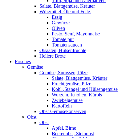
Tofu, Soja und Alternativen
Salate, Blattgemüse, Kräuter
Würzmittel, Öle und Fette,
Essig
Gewürze
Oliven
Pesto, Senf, Mayonnaise
Tomate pur
Tomatensaucen
Ölsaaten, Hülsenfrüchte
Hellere Brote
Frisches
Gemüse
Gemüse, Sprossen, Pilze
Salate, Blattgemüse, Kräuter
Fruchtgemüse, Pilze
Kohl-,Stängel-und Hülsengemüse
Wurzeln, Knollen, Kürbis
Zwiebelgemüse
Kartoffeln
Obst-Gemüsekonserven
Obst
Obst
Apfel, Birne
Beerenobst, Steinobst