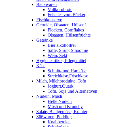
Backwaren
Vollkornbrote
Frisches vom Bäcker
Fischkonserve
Getreide, Ölsaaten, Hülsenf
Flocken, Cornflakes
Ölsaaten, Hülsenfrüchte
Getränke
Bier alkoholfrei
Säfte, Sirup, Smoothie
Wein, Sekt
Hygieneartikel, Pflegemittel
Käse
Schnitt- und Hartkäse
Streichkäse,Frischkäse
Milch, Milchprodukte, Tofu
Joghurt,Quark
Tofu, Soja und Alternativen
Nudeln, Müsli
Helle Nudeln
Müsli und Krunchy
Salate, Blattgemüse, Kräuter
Süßwaren, Pudding
Knabbereien
Schokolade