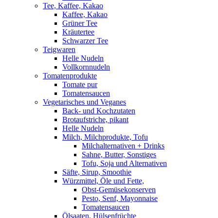
Tee, Kaffee, Kakao
Kaffee, Kakao
Grüner Tee
Kräutertee
Schwarzer Tee
Teigwaren
Helle Nudeln
Vollkornnudeln
Tomatenprodukte
Tomate pur
Tomatensaucen
Vegetarisches und Veganes
Back- und Kochzutaten
Brotaufstriche, pikant
Helle Nudeln
Milch, Milchprodukte, Tofu
Milchalternativen + Drinks
Sahne, Butter, Sonstiges
Tofu, Soja und Alternativen
Säfte, Sirup, Smoothie
Würzmittel, Öle und Fette,
Obst-Gemüsekonserven
Pesto, Senf, Mayonnaise
Tomatensaucen
Ölsaaten, Hülsenfrüchte