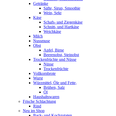
Getränke
Säfte, Sirup, Smoothie
Wein, Sekt
Käse
Schafs- und Ziegenkäse
Schnitt- und Hartkäse
Weichkäse
Milch
Nussmuse
Obst
Apfel, Birne
Beerenobst, Steinobst
Trockenfrüchte und Nüsse
Nüsse
Trockenfrüchte
Vollkornbrote
Wurst
Würzmittel, Öle und Fette,
Brühen, Salz
Öl
Haushaltswaren
Frische Schlachtung
Rind
Neu im Shop
Back- und Kochzutaten