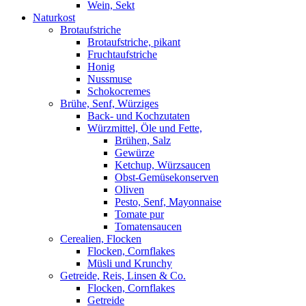
Wein, Sekt
Naturkost
Brotaufstriche
Brotaufstriche, pikant
Fruchtaufstriche
Honig
Nussmuse
Schokocremes
Brühe, Senf, Würziges
Back- und Kochzutaten
Würzmittel, Öle und Fette,
Brühen, Salz
Gewürze
Ketchup, Würzsaucen
Obst-Gemüsekonserven
Oliven
Pesto, Senf, Mayonnaise
Tomate pur
Tomatensaucen
Cerealien, Flocken
Flocken, Cornflakes
Müsli und Krunchy
Getreide, Reis, Linsen & Co.
Flocken, Cornflakes
Getreide