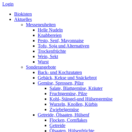
Login
Biokisten
Aktuelles
Messeneuheiten
Helle Nudeln
Knabbereien
Pesto, Senf, Mayonnaise
Tofu, Soja und Alternativen
Trockenfrüchte
Wein, Sekt
Wurst
Sonderangebote
Back- und Kochzutaten
Gebäck, Kekse und Snäckebrot
Gemüse, Sprossen, Pilze
Salate, Blattgemüse, Kräuter
Fruchtgemüse, Pilze
Kohl-,Stängel-und Hülsengemüse
Wurzeln, Knollen, Kürbis
Zwiebelgemüse
Getreide, Ölsaaten, Hülsenf
Flocken, Cornflakes
Getreide
Ölsaaten, Hülsenfrüchte