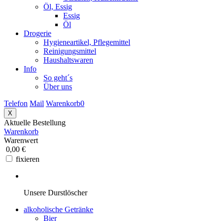
Öl, Essig
Essig
Öl
Drogerie
Hygieneartikel, Pflegemittel
Reinigungsmittel
Haushaltswaren
Info
So geht´s
Über uns
Telefon
Mail
Warenkorb
0
X
Aktuelle Bestellung
Warenkorb
Warenwert
0,00 €
fixieren
Unsere Durstlöscher
alkoholische Getränke
Bier