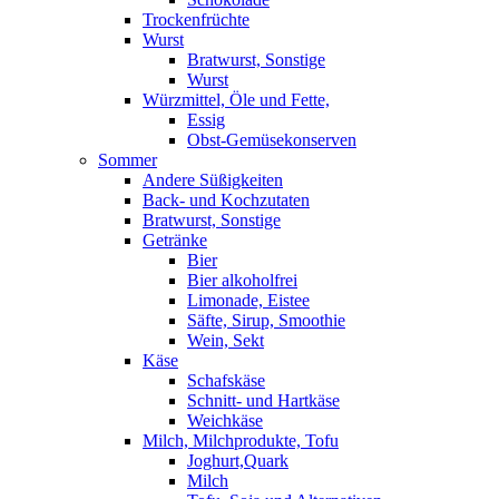
Trockenfrüchte
Wurst
Bratwurst, Sonstige
Wurst
Würzmittel, Öle und Fette,
Essig
Obst-Gemüsekonserven
Sommer
Andere Süßigkeiten
Back- und Kochzutaten
Bratwurst, Sonstige
Getränke
Bier
Bier alkoholfrei
Limonade, Eistee
Säfte, Sirup, Smoothie
Wein, Sekt
Käse
Schafskäse
Schnitt- und Hartkäse
Weichkäse
Milch, Milchprodukte, Tofu
Joghurt,Quark
Milch