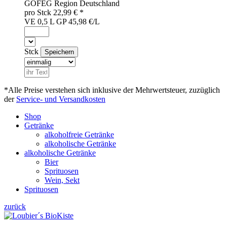
GOF
EG
Region
Deutschland
pro
Stck
22,99
€ *
VE 0,5 L
GP 45,98 €/L
Stck
*Alle Preise verstehen sich inklusive der Mehrwertsteuer, zuzüglich
der
Service- und Versandkosten
Shop
Getränke
alkoholfreie Getränke
alkoholische Getränke
alkoholische Getränke
Bier
Sprituosen
Wein, Sekt
Sprituosen
zurück