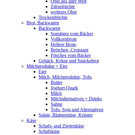
Obst aus aller Welt
Zitrusfrüchte
weiteres Obst
Trockenfrüchte
Brot, Backwaren
Backwaren
Sonstiges vom Bäcker
Vollkornbrote
Hellere Brote
Brötchen, Croissant
Frisches vom Bäcker
Gebäck, Kekse und Snäckebrot
Milchprodukte + Eier
Eier
Milch, Milchprodukte, Tofu
Butter
Joghurt,Quark
Milch
Milchalternativen + Drinks
Sahne
Tofu, Soja und Alternativen
Salate, Blattgemüse, Kräuter
Käse
Schafs- und Ziegenkäse
Schafskäse