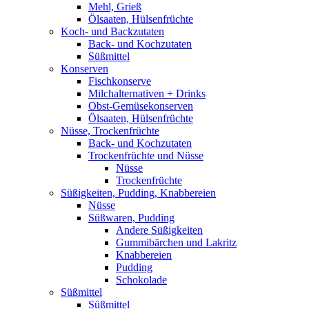
Mehl, Grieß
Ölsaaten, Hülsenfrüchte
Koch- und Backzutaten
Back- und Kochzutaten
Süßmittel
Konserven
Fischkonserve
Milchalternativen + Drinks
Obst-Gemüsekonserven
Ölsaaten, Hülsenfrüchte
Nüsse, Trockenfrüchte
Back- und Kochzutaten
Trockenfrüchte und Nüsse
Nüsse
Trockenfrüchte
Süßigkeiten, Pudding, Knabbereien
Nüsse
Süßwaren, Pudding
Andere Süßigkeiten
Gummibärchen und Lakritz
Knabbereien
Pudding
Schokolade
Süßmittel
Süßmittel