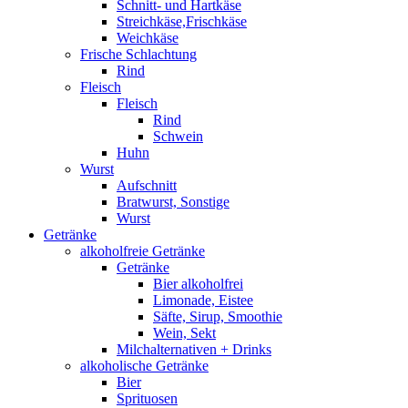
Schnitt- und Hartkäse
Streichkäse,Frischkäse
Weichkäse
Frische Schlachtung
Rind
Fleisch
Fleisch
Rind
Schwein
Huhn
Wurst
Aufschnitt
Bratwurst, Sonstige
Wurst
Getränke
alkoholfreie Getränke
Getränke
Bier alkoholfrei
Limonade, Eistee
Säfte, Sirup, Smoothie
Wein, Sekt
Milchalternativen + Drinks
alkoholische Getränke
Bier
Sprituosen