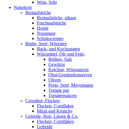
Wein, Sekt
Naturkost
Brotaufstriche
Brotaufstriche, pikant
Fruchtaufstriche
Honig
Nussmuse
Schokocremes
Brühe, Senf, Würziges
Back- und Kochzutaten
Würzmittel, Öle und Fette,
Brühen, Salz
Gewürze
Ketchup, Würzsaucen
Obst-Gemüsekonserven
Oliven
Pesto, Senf, Mayonnaise
Tomate pur
Tomatensaucen
Cerealien, Flocken
Flocken, Cornflakes
Müsli und Krunchy
Getreide, Reis, Linsen & Co.
Flocken, Cornflakes
Getreide