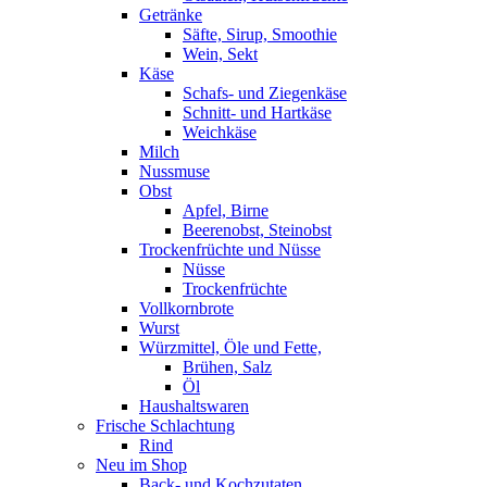
Getränke
Säfte, Sirup, Smoothie
Wein, Sekt
Käse
Schafs- und Ziegenkäse
Schnitt- und Hartkäse
Weichkäse
Milch
Nussmuse
Obst
Apfel, Birne
Beerenobst, Steinobst
Trockenfrüchte und Nüsse
Nüsse
Trockenfrüchte
Vollkornbrote
Wurst
Würzmittel, Öle und Fette,
Brühen, Salz
Öl
Haushaltswaren
Frische Schlachtung
Rind
Neu im Shop
Back- und Kochzutaten