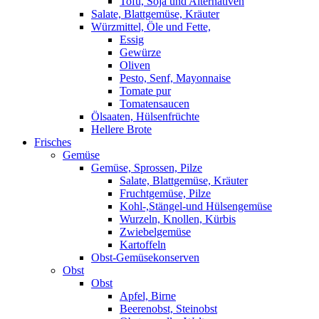
Tofu, Soja und Alternativen
Salate, Blattgemüse, Kräuter
Würzmittel, Öle und Fette,
Essig
Gewürze
Oliven
Pesto, Senf, Mayonnaise
Tomate pur
Tomatensaucen
Ölsaaten, Hülsenfrüchte
Hellere Brote
Frisches
Gemüse
Gemüse, Sprossen, Pilze
Salate, Blattgemüse, Kräuter
Fruchtgemüse, Pilze
Kohl-,Stängel-und Hülsengemüse
Wurzeln, Knollen, Kürbis
Zwiebelgemüse
Kartoffeln
Obst-Gemüsekonserven
Obst
Obst
Apfel, Birne
Beerenobst, Steinobst