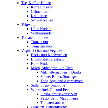
Tee, Kaffee, Kakao
Kaffee, Kakao
Grüner Tee
Kräutertee
Schwarzer Tee
Teigwaren
Helle Nudeln
Vollkornnudeln
Tomatenprodukte
Tomate pur
Tomatensaucen
Vegetarisches und Veganes
Back- und Kochzutaten
Brotaufstriche, pikant
Helle Nudeln
Milch, Milchprodukte, Tofu
Milchalternativen + Drinks
Sahne, Butter, Sonstiges
Tofu, Soja und Alternativen
Säfte, Sirup, Smoothie
Würzmittel, Öle und Fette,
Obst-Gemüsekonserven
Pesto, Senf, Mayonnaise
Tomatensaucen
Ölsaaten, Hülsenfrüchte