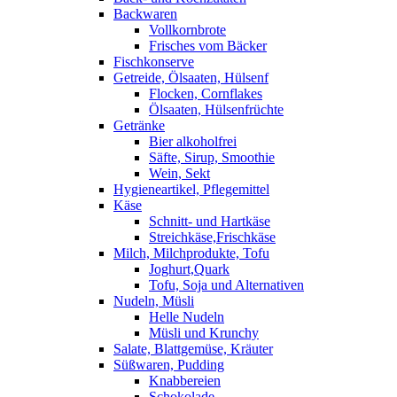
Backwaren
Vollkornbrote
Frisches vom Bäcker
Fischkonserve
Getreide, Ölsaaten, Hülsenf
Flocken, Cornflakes
Ölsaaten, Hülsenfrüchte
Getränke
Bier alkoholfrei
Säfte, Sirup, Smoothie
Wein, Sekt
Hygieneartikel, Pflegemittel
Käse
Schnitt- und Hartkäse
Streichkäse,Frischkäse
Milch, Milchprodukte, Tofu
Joghurt,Quark
Tofu, Soja und Alternativen
Nudeln, Müsli
Helle Nudeln
Müsli und Krunchy
Salate, Blattgemüse, Kräuter
Süßwaren, Pudding
Knabbereien
Schokolade