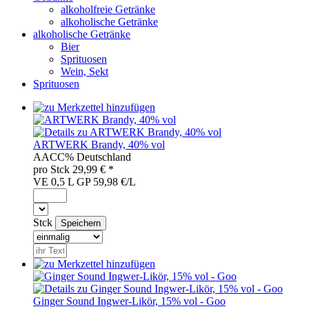
alkoholfreie Getränke
alkoholische Getränke
alkoholische Getränke
Bier
Sprituosen
Wein, Sekt
Sprituosen
ARTWERK Brandy, 40% vol
AAC
C%
Deutschland
pro
Stck
29,99
€ *
VE 0,5 L
GP 59,98 €/L
Stck
Ginger Sound Ingwer-Likör, 15% vol - Goo