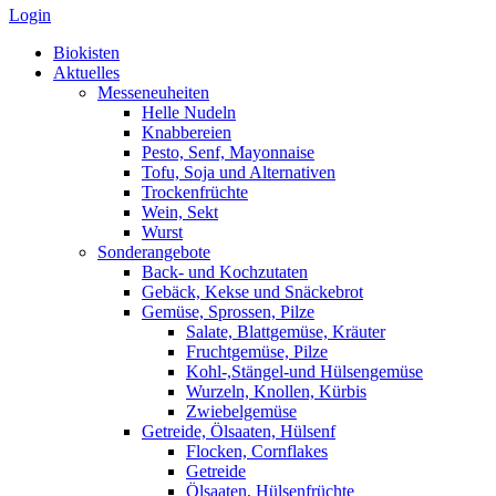
Login
Biokisten
Aktuelles
Messeneuheiten
Helle Nudeln
Knabbereien
Pesto, Senf, Mayonnaise
Tofu, Soja und Alternativen
Trockenfrüchte
Wein, Sekt
Wurst
Sonderangebote
Back- und Kochzutaten
Gebäck, Kekse und Snäckebrot
Gemüse, Sprossen, Pilze
Salate, Blattgemüse, Kräuter
Fruchtgemüse, Pilze
Kohl-,Stängel-und Hülsengemüse
Wurzeln, Knollen, Kürbis
Zwiebelgemüse
Getreide, Ölsaaten, Hülsenf
Flocken, Cornflakes
Getreide
Ölsaaten, Hülsenfrüchte