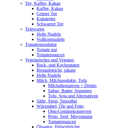
Tee, Kaffee, Kakao
Kaffee, Kakao
Grüner Tee
Kräutertee
Schwarzer Tee
Teigwaren
Helle Nudeln
Vollkornnudeln
Tomatenprodukte
Tomate pur
Tomatensaucen
Vegetarisches und Veganes
Back- und Kochzutaten
Brotaufstriche, pikant
Helle Nudeln
Milch, Milchprodukte, Tofu
Milchalternativen + Drinks
Sahne, Butter, Sonstiges
Tofu, Soja und Alternativen
Säfte, Sirup, Smoothie
Würzmittel, Öle und Fette,
Obst-Gemüsekonserven
Pesto, Senf, Mayonnaise
Tomatensaucen
Ölsaaten, Hülsenfrüchte