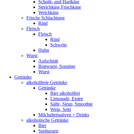
Schnitt- und Hartkäse
Streichkäse,Frischkäse
Weichkäse
Frische Schlachtung
Rind
Fleisch
Fleisch
Rind
Schwein
Huhn
Wurst
Aufschnitt
Bratwurst, Sonstige
Wurst
Getränke
alkoholfreie Getränke
Getränke
Bier alkoholfrei
Limonade, Eistee
Säfte, Sirup, Smoothie
Wein, Sekt
Milchalternativen + Drinks
alkoholische Getränke
Bier
Sprituosen