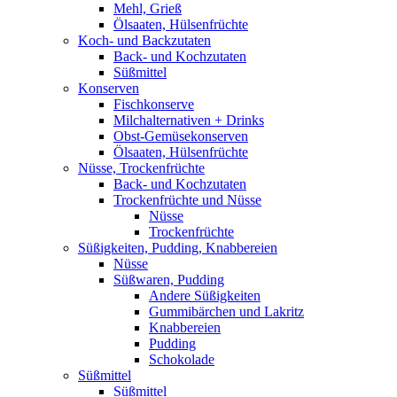
Mehl, Grieß
Ölsaaten, Hülsenfrüchte
Koch- und Backzutaten
Back- und Kochzutaten
Süßmittel
Konserven
Fischkonserve
Milchalternativen + Drinks
Obst-Gemüsekonserven
Ölsaaten, Hülsenfrüchte
Nüsse, Trockenfrüchte
Back- und Kochzutaten
Trockenfrüchte und Nüsse
Nüsse
Trockenfrüchte
Süßigkeiten, Pudding, Knabbereien
Nüsse
Süßwaren, Pudding
Andere Süßigkeiten
Gummibärchen und Lakritz
Knabbereien
Pudding
Schokolade
Süßmittel
Süßmittel