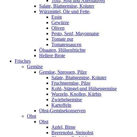
Tofu, Soja und Alternativen
Salate, Blattgemüse, Kräuter
Würzmittel, Öle und Fette,
Essig
Gewürze
Oliven
Pesto, Senf, Mayonnaise
Tomate pur
Tomatensaucen
Ölsaaten, Hülsenfrüchte
Hellere Brote
Frisches
Gemüse
Gemüse, Sprossen, Pilze
Salate, Blattgemüse, Kräuter
Fruchtgemüse, Pilze
Kohl-,Stängel-und Hülsengemüse
Wurzeln, Knollen, Kürbis
Zwiebelgemüse
Kartoffeln
Obst-Gemüsekonserven
Obst
Obst
Apfel, Birne
Beerenobst, Steinobst