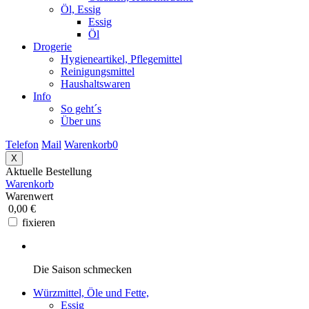
Öl, Essig
Essig
Öl
Drogerie
Hygieneartikel, Pflegemittel
Reinigungsmittel
Haushaltswaren
Info
So geht´s
Über uns
Telefon
Mail
Warenkorb
0
X
Aktuelle Bestellung
Warenkorb
Warenwert
0,00 €
fixieren
Die Saison schmecken
Würzmittel, Öle und Fette,
Essig