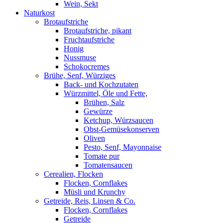
Wein, Sekt
Naturkost
Brotaufstriche
Brotaufstriche, pikant
Fruchtaufstriche
Honig
Nussmuse
Schokocremes
Brühe, Senf, Würziges
Back- und Kochzutaten
Würzmittel, Öle und Fette,
Brühen, Salz
Gewürze
Ketchup, Würzsaucen
Obst-Gemüsekonserven
Oliven
Pesto, Senf, Mayonnaise
Tomate pur
Tomatensaucen
Cerealien, Flocken
Flocken, Cornflakes
Müsli und Krunchy
Getreide, Reis, Linsen & Co.
Flocken, Cornflakes
Getreide