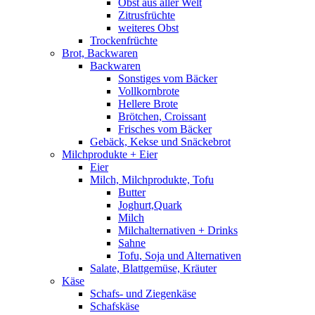
Obst aus aller Welt
Zitrusfrüchte
weiteres Obst
Trockenfrüchte
Brot, Backwaren
Backwaren
Sonstiges vom Bäcker
Vollkornbrote
Hellere Brote
Brötchen, Croissant
Frisches vom Bäcker
Gebäck, Kekse und Snäckebrot
Milchprodukte + Eier
Eier
Milch, Milchprodukte, Tofu
Butter
Joghurt,Quark
Milch
Milchalternativen + Drinks
Sahne
Tofu, Soja und Alternativen
Salate, Blattgemüse, Kräuter
Käse
Schafs- und Ziegenkäse
Schafskäse