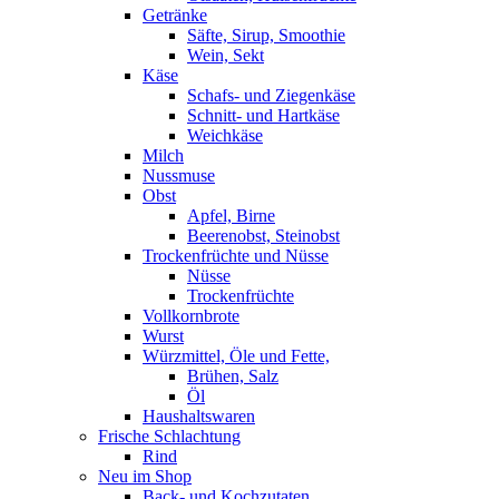
Getränke
Säfte, Sirup, Smoothie
Wein, Sekt
Käse
Schafs- und Ziegenkäse
Schnitt- und Hartkäse
Weichkäse
Milch
Nussmuse
Obst
Apfel, Birne
Beerenobst, Steinobst
Trockenfrüchte und Nüsse
Nüsse
Trockenfrüchte
Vollkornbrote
Wurst
Würzmittel, Öle und Fette,
Brühen, Salz
Öl
Haushaltswaren
Frische Schlachtung
Rind
Neu im Shop
Back- und Kochzutaten