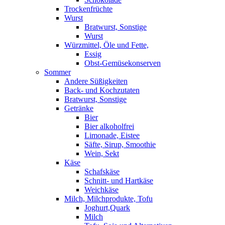
Trockenfrüchte
Wurst
Bratwurst, Sonstige
Wurst
Würzmittel, Öle und Fette,
Essig
Obst-Gemüsekonserven
Sommer
Andere Süßigkeiten
Back- und Kochzutaten
Bratwurst, Sonstige
Getränke
Bier
Bier alkoholfrei
Limonade, Eistee
Säfte, Sirup, Smoothie
Wein, Sekt
Käse
Schafskäse
Schnitt- und Hartkäse
Weichkäse
Milch, Milchprodukte, Tofu
Joghurt,Quark
Milch