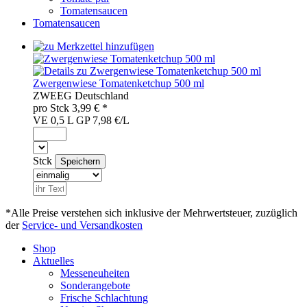
Tomatensaucen
Tomatensaucen
Zwergenwiese Tomatenketchup 500 ml
ZWE
EG
Deutschland
pro
Stck
3,99
€ *
VE 0,5 L
GP 7,98 €/L
Stck
*Alle Preise verstehen sich inklusive der Mehrwertsteuer, zuzüglich
der
Service- und Versandkosten
Shop
Aktuelles
Messeneuheiten
Sonderangebote
Frische Schlachtung