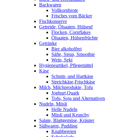
Backwaren
Vollkornbrote
Frisches vom Bäcker
Fischkonserve
Getreide, Ölsaaten, Hülsenf
Flocken, Cornflakes
Ölsaaten, Hülsenfrüchte
Getränke
Bier alkoholfrei
Säfte, Sirup, Smoothie
Wein, Sekt
Hygieneartikel, Pflegemittel
Käse
Schnitt- und Hartkäse
Streichkäse,Frischkäse
Milch, Milchprodukte, Tofu
Joghurt,Quark
Tofu, Soja und Alternativen
Nudeln, Müsli
Helle Nudeln
Müsli und Krunchy
Salate, Blattgemüse, Kräuter
Süßwaren, Pudding
Knabbereien
Schokolade