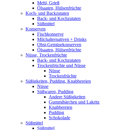
Mehl, Grieß
Ölsaaten, Hülsenfrüchte
Koch- und Backzutaten
Back- und Kochzutaten
Süßmittel
Konserven
Fischkonserve
Milchalternativen + Drinks
Obst-Gemüsekonserven
Ölsaaten, Hülsenfrüchte
Nüsse, Trockenfrüchte
Back- und Kochzutaten
Trockenfrüchte und Nüsse
Nüsse
Trockenfrüchte
Süßigkeiten, Pudding, Knabbereien
Nüsse
Süßwaren, Pudding
Andere Süßigkeiten
Gummibärchen und Lakritz
Knabbereien
Pudding
Schokolade
Süßmittel
Süßmittel