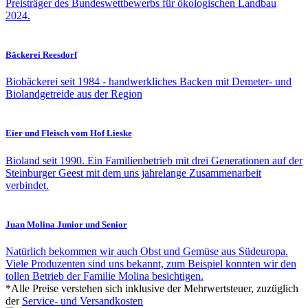
Preisträger des Bundeswettbewerbs für ökologischen Landbau
2024.
Bäckerei Reesdorf
Biobäckerei seit 1984 - handwerkliches Backen mit Demeter- und
Biolandgetreide aus der Region
Eier und Fleisch vom Hof Lieske
Bioland seit 1990. Ein Familienbetrieb mit drei Generationen auf der
Steinburger Geest mit dem uns jahrelange Zusammenarbeit
verbindet.
Juan Molina Junior und Senior
Natürlich bekommen wir auch Obst und Gemüse aus Südeuropa.
Viele Produzenten sind uns bekannt, zum Beispiel konnten wir den
tollen Betrieb der Familie Molina besichtigen.
*Alle Preise verstehen sich inklusive der Mehrwertsteuer, zuzüglich
der
Service- und Versandkosten