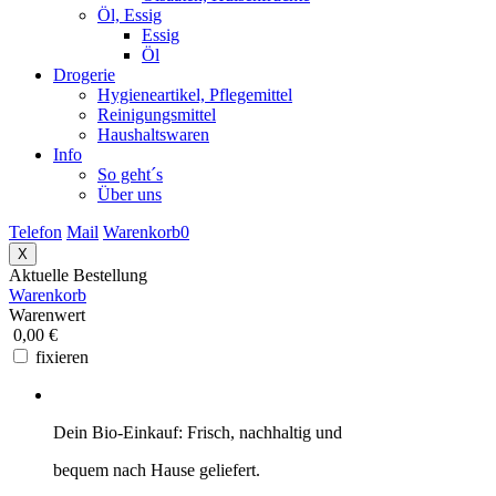
Öl, Essig
Essig
Öl
Drogerie
Hygieneartikel, Pflegemittel
Reinigungsmittel
Haushaltswaren
Info
So geht´s
Über uns
Telefon
Mail
Warenkorb
0
X
Aktuelle Bestellung
Warenkorb
Warenwert
0,00 €
fixieren
Dein Bio-Einkauf: Frisch, nachhaltig und
bequem nach Hause geliefert.