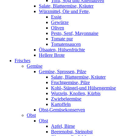
Tofu, Soja und Alternativen
Salate, Blattgemüse, Kräuter
Würzmittel, Öle und Fette,
Essig
Gewürze
Oliven
Pesto, Senf, Mayonnaise
Tomate pur
Tomatensaucen
Ölsaaten, Hülsenfrüchte
Hellere Brote
Frisches
Gemüse
Gemüse, Sprossen, Pilze
Salate, Blattgemüse, Kräuter
Fruchtgemüse, Pilze
Kohl-,Stängel-und Hülsengemüse
Wurzeln, Knollen, Kürbis
Zwiebelgemüse
Kartoffeln
Obst-Gemüsekonserven
Obst
Obst
Apfel, Birne
Beerenobst, Steinobst