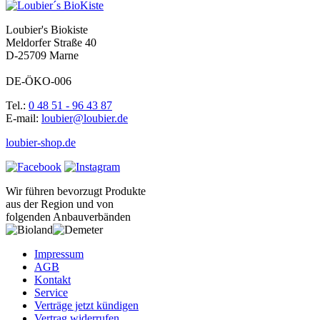
Loubier's Biokiste
Meldorfer Straße 40
D-25709 Marne
DE-ÖKO-006
Tel.:
0 48 51 - 96 43 87
E-mail:
loubier@loubier.de
loubier-shop.de
Wir führen bevorzugt Produkte
aus der Region und von
folgenden Anbauverbänden
Impressum
AGB
Kontakt
Service
Verträge jetzt kündigen
Vertrag widerrufen