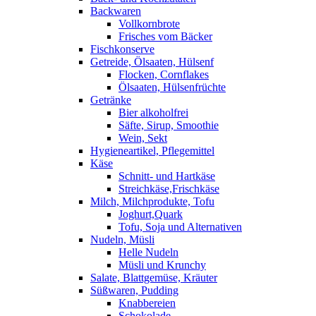
Backwaren
Vollkornbrote
Frisches vom Bäcker
Fischkonserve
Getreide, Ölsaaten, Hülsenf
Flocken, Cornflakes
Ölsaaten, Hülsenfrüchte
Getränke
Bier alkoholfrei
Säfte, Sirup, Smoothie
Wein, Sekt
Hygieneartikel, Pflegemittel
Käse
Schnitt- und Hartkäse
Streichkäse,Frischkäse
Milch, Milchprodukte, Tofu
Joghurt,Quark
Tofu, Soja und Alternativen
Nudeln, Müsli
Helle Nudeln
Müsli und Krunchy
Salate, Blattgemüse, Kräuter
Süßwaren, Pudding
Knabbereien
Schokolade