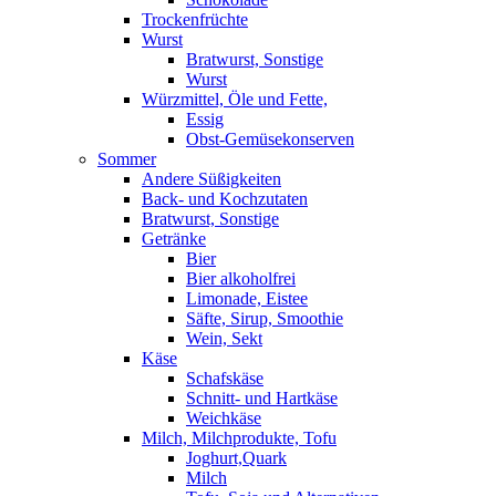
Trockenfrüchte
Wurst
Bratwurst, Sonstige
Wurst
Würzmittel, Öle und Fette,
Essig
Obst-Gemüsekonserven
Sommer
Andere Süßigkeiten
Back- und Kochzutaten
Bratwurst, Sonstige
Getränke
Bier
Bier alkoholfrei
Limonade, Eistee
Säfte, Sirup, Smoothie
Wein, Sekt
Käse
Schafskäse
Schnitt- und Hartkäse
Weichkäse
Milch, Milchprodukte, Tofu
Joghurt,Quark
Milch