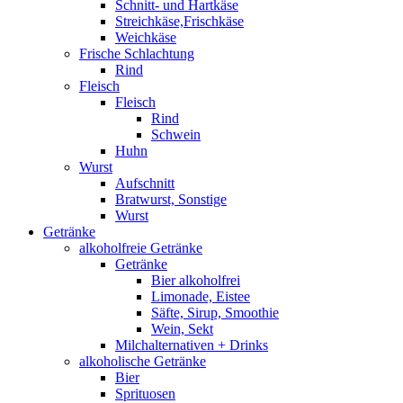
Schnitt- und Hartkäse
Streichkäse,Frischkäse
Weichkäse
Frische Schlachtung
Rind
Fleisch
Fleisch
Rind
Schwein
Huhn
Wurst
Aufschnitt
Bratwurst, Sonstige
Wurst
Getränke
alkoholfreie Getränke
Getränke
Bier alkoholfrei
Limonade, Eistee
Säfte, Sirup, Smoothie
Wein, Sekt
Milchalternativen + Drinks
alkoholische Getränke
Bier
Sprituosen