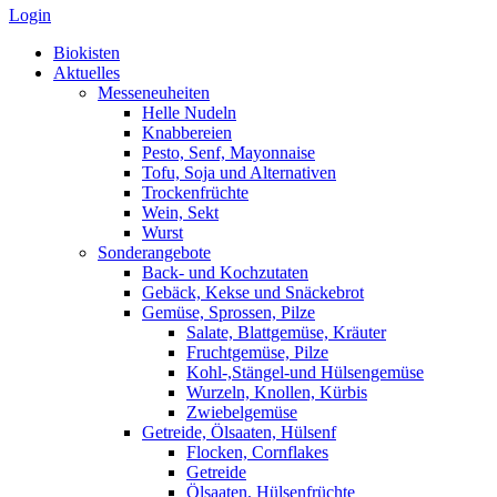
Login
Biokisten
Aktuelles
Messeneuheiten
Helle Nudeln
Knabbereien
Pesto, Senf, Mayonnaise
Tofu, Soja und Alternativen
Trockenfrüchte
Wein, Sekt
Wurst
Sonderangebote
Back- und Kochzutaten
Gebäck, Kekse und Snäckebrot
Gemüse, Sprossen, Pilze
Salate, Blattgemüse, Kräuter
Fruchtgemüse, Pilze
Kohl-,Stängel-und Hülsengemüse
Wurzeln, Knollen, Kürbis
Zwiebelgemüse
Getreide, Ölsaaten, Hülsenf
Flocken, Cornflakes
Getreide
Ölsaaten, Hülsenfrüchte