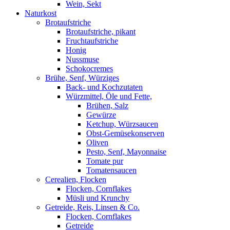
Wein, Sekt
Naturkost
Brotaufstriche
Brotaufstriche, pikant
Fruchtaufstriche
Honig
Nussmuse
Schokocremes
Brühe, Senf, Würziges
Back- und Kochzutaten
Würzmittel, Öle und Fette,
Brühen, Salz
Gewürze
Ketchup, Würzsaucen
Obst-Gemüsekonserven
Oliven
Pesto, Senf, Mayonnaise
Tomate pur
Tomatensaucen
Cerealien, Flocken
Flocken, Cornflakes
Müsli und Krunchy
Getreide, Reis, Linsen & Co.
Flocken, Cornflakes
Getreide