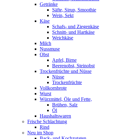
Getränke
Säfte, Sirup, Smoothie
Wein, Sekt
Käse
Schafs- und Ziegenkäse
Schnitt- und Hartkäse
Weichkäse
Milch
Nussmuse
Obst
Apfel, Birne
Beerenobst, Steinobst
Trockenfrüchte und Nüsse
Nüsse
Trockenfrüchte
Vollkornbrote
Wurst
Würzmittel, Öle und Fette,
Brühen, Salz
Öl
Haushaltswaren
Frische Schlachtung
Rind
Neu im Shop
Back- und Kochzutaten