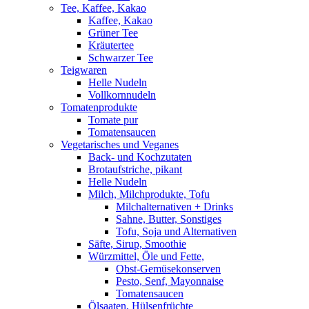
Tee, Kaffee, Kakao
Kaffee, Kakao
Grüner Tee
Kräutertee
Schwarzer Tee
Teigwaren
Helle Nudeln
Vollkornnudeln
Tomatenprodukte
Tomate pur
Tomatensaucen
Vegetarisches und Veganes
Back- und Kochzutaten
Brotaufstriche, pikant
Helle Nudeln
Milch, Milchprodukte, Tofu
Milchalternativen + Drinks
Sahne, Butter, Sonstiges
Tofu, Soja und Alternativen
Säfte, Sirup, Smoothie
Würzmittel, Öle und Fette,
Obst-Gemüsekonserven
Pesto, Senf, Mayonnaise
Tomatensaucen
Ölsaaten, Hülsenfrüchte