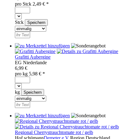
pro
Stck
2,49
€ *
Stck
Grafitti Aubergine
EG
Niederlande
6,99 €
pro
kg
5,98
€ *
kg
Regional Cherrystrauchtomate rot / gelb
Hof schümann
Demeter e.V
Region
Deutschland