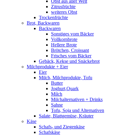
Obst aus aller Welt
Zitrusfrüchte
weiteres Obst
Trockenfrüchte
Brot, Backwaren
Backwaren
Sonstiges vom Bäcker
Vollkornbrote
Hellere Brote
Brötchen, Croissant
Frisches vom Bäcker
Gebäck, Kekse und Snäckebrot
Milchprodukte + Eier
Eier
Milch, Milchprodukte, Tofu
Butter
Joghurt,Quark
Milch
Milchalternativen + Drinks
Sahne
Tofu, Soja und Alternativen
Salate, Blattgemüse, Kräuter
Käse
Schafs- und Ziegenkäse
Schafskäse