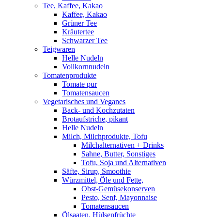
Tee, Kaffee, Kakao
Kaffee, Kakao
Grüner Tee
Kräutertee
Schwarzer Tee
Teigwaren
Helle Nudeln
Vollkornnudeln
Tomatenprodukte
Tomate pur
Tomatensaucen
Vegetarisches und Veganes
Back- und Kochzutaten
Brotaufstriche, pikant
Helle Nudeln
Milch, Milchprodukte, Tofu
Milchalternativen + Drinks
Sahne, Butter, Sonstiges
Tofu, Soja und Alternativen
Säfte, Sirup, Smoothie
Würzmittel, Öle und Fette,
Obst-Gemüsekonserven
Pesto, Senf, Mayonnaise
Tomatensaucen
Ölsaaten, Hülsenfrüchte