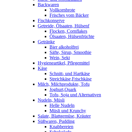
Backwaren
Vollkornbrote
Frisches vom Bäcker
Fischkonserve
Getreide, Ölsaaten, Hülsenf
Flocken, Cornflakes
Ölsaaten, Hülsenfrüchte
Getränke
Bier alkoholfrei
Säfte, Sirup, Smoothie
Wein, Sekt
Hygieneartikel, Pflegemittel
Käse
Schnitt- und Hartkäse
Streichkäse,Frischkäse
Milch, Milchprodukte, Tofu
Joghurt,Quark
Tofu, Soja und Alternativen
Nudeln, Müsli
Helle Nudeln
Müsli und Krunchy
Salate, Blattgemüse, Kräuter
Süßwaren, Pudding
Knabbereien
Schokolade