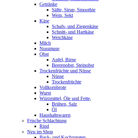
Getränke
Säfte, Sirup, Smoothie
Wein, Sekt
Käse
Schafs- und Ziegenkäse
Schnitt- und Hartkäse
Weichkäse
Milch
Nussmuse
Obst
Apfel, Birne
Beerenobst, Steinobst
Trockenfrüchte und Nüsse
Nüsse
Trockenfrüchte
Vollkornbrote
Wurst
Würzmittel, Öle und Fette,
Brühen, Salz
Öl
Haushaltswaren
Frische Schlachtung
Rind
Neu im Shop
Back- und Kochzutaten