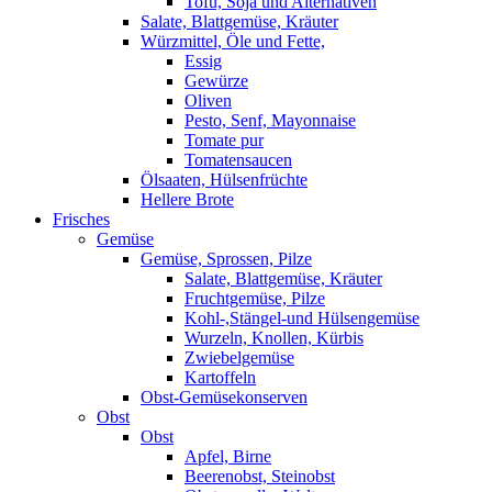
Tofu, Soja und Alternativen
Salate, Blattgemüse, Kräuter
Würzmittel, Öle und Fette,
Essig
Gewürze
Oliven
Pesto, Senf, Mayonnaise
Tomate pur
Tomatensaucen
Ölsaaten, Hülsenfrüchte
Hellere Brote
Frisches
Gemüse
Gemüse, Sprossen, Pilze
Salate, Blattgemüse, Kräuter
Fruchtgemüse, Pilze
Kohl-,Stängel-und Hülsengemüse
Wurzeln, Knollen, Kürbis
Zwiebelgemüse
Kartoffeln
Obst-Gemüsekonserven
Obst
Obst
Apfel, Birne
Beerenobst, Steinobst