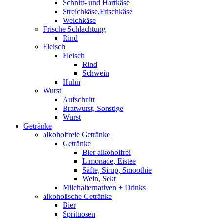
Schnitt- und Hartkäse
Streichkäse,Frischkäse
Weichkäse
Frische Schlachtung
Rind
Fleisch
Fleisch
Rind
Schwein
Huhn
Wurst
Aufschnitt
Bratwurst, Sonstige
Wurst
Getränke
alkoholfreie Getränke
Getränke
Bier alkoholfrei
Limonade, Eistee
Säfte, Sirup, Smoothie
Wein, Sekt
Milchalternativen + Drinks
alkoholische Getränke
Bier
Sprituosen