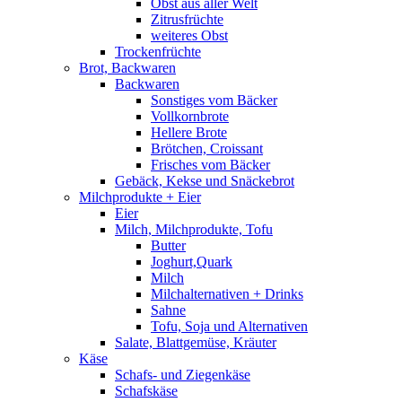
Obst aus aller Welt
Zitrusfrüchte
weiteres Obst
Trockenfrüchte
Brot, Backwaren
Backwaren
Sonstiges vom Bäcker
Vollkornbrote
Hellere Brote
Brötchen, Croissant
Frisches vom Bäcker
Gebäck, Kekse und Snäckebrot
Milchprodukte + Eier
Eier
Milch, Milchprodukte, Tofu
Butter
Joghurt,Quark
Milch
Milchalternativen + Drinks
Sahne
Tofu, Soja und Alternativen
Salate, Blattgemüse, Kräuter
Käse
Schafs- und Ziegenkäse
Schafskäse