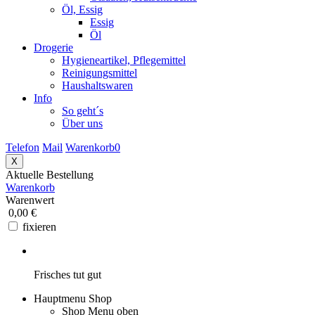
Öl, Essig
Essig
Öl
Drogerie
Hygieneartikel, Pflegemittel
Reinigungsmittel
Haushaltswaren
Info
So geht´s
Über uns
Telefon
Mail
Warenkorb
0
X
Aktuelle Bestellung
Warenkorb
Warenwert
0,00 €
fixieren
Frisches tut gut
Hauptmenu Shop
Shop Menu oben