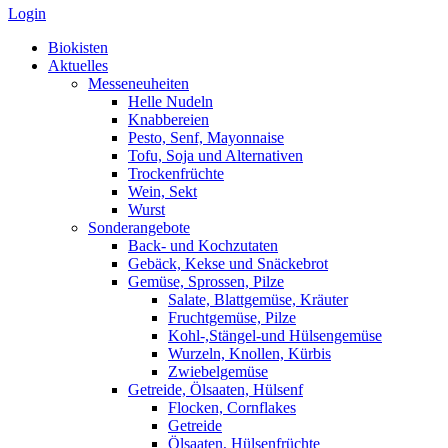
Login
Biokisten
Aktuelles
Messeneuheiten
Helle Nudeln
Knabbereien
Pesto, Senf, Mayonnaise
Tofu, Soja und Alternativen
Trockenfrüchte
Wein, Sekt
Wurst
Sonderangebote
Back- und Kochzutaten
Gebäck, Kekse und Snäckebrot
Gemüse, Sprossen, Pilze
Salate, Blattgemüse, Kräuter
Fruchtgemüse, Pilze
Kohl-,Stängel-und Hülsengemüse
Wurzeln, Knollen, Kürbis
Zwiebelgemüse
Getreide, Ölsaaten, Hülsenf
Flocken, Cornflakes
Getreide
Ölsaaten, Hülsenfrüchte