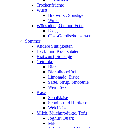
Trockenfrüchte
Wurst
Bratwurst, Sonstige
Wurst
Würzmittel, Öle und Fette,
Essig
Obst-Gemüsekonserven
Sommer
Andere Süßigkeiten
Back- und Kochzutaten
Bratwurst, Sonstige
Getränke
Bier
Bier alkoholfrei
Limonade, Eistee
Säfte, Sirup, Smoothie
Wein, Sekt
Käse
Schafskäse
Schnitt- und Hartkäse
Weichkäse
Milch, Milchprodukte, Tofu
Joghurt,Quark
Milch