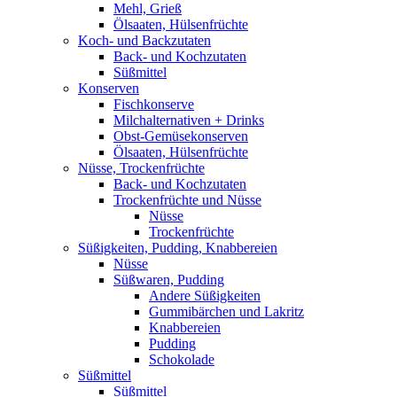
Mehl, Grieß
Ölsaaten, Hülsenfrüchte
Koch- und Backzutaten
Back- und Kochzutaten
Süßmittel
Konserven
Fischkonserve
Milchalternativen + Drinks
Obst-Gemüsekonserven
Ölsaaten, Hülsenfrüchte
Nüsse, Trockenfrüchte
Back- und Kochzutaten
Trockenfrüchte und Nüsse
Nüsse
Trockenfrüchte
Süßigkeiten, Pudding, Knabbereien
Nüsse
Süßwaren, Pudding
Andere Süßigkeiten
Gummibärchen und Lakritz
Knabbereien
Pudding
Schokolade
Süßmittel
Süßmittel