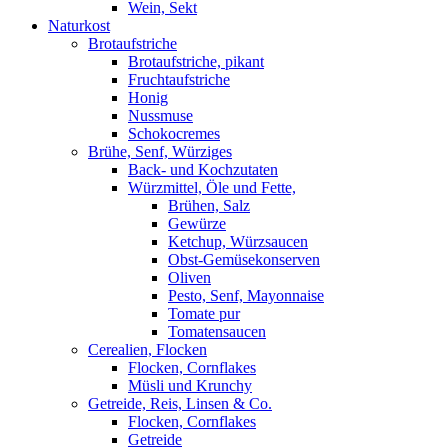
Wein, Sekt
Naturkost
Brotaufstriche
Brotaufstriche, pikant
Fruchtaufstriche
Honig
Nussmuse
Schokocremes
Brühe, Senf, Würziges
Back- und Kochzutaten
Würzmittel, Öle und Fette,
Brühen, Salz
Gewürze
Ketchup, Würzsaucen
Obst-Gemüsekonserven
Oliven
Pesto, Senf, Mayonnaise
Tomate pur
Tomatensaucen
Cerealien, Flocken
Flocken, Cornflakes
Müsli und Krunchy
Getreide, Reis, Linsen & Co.
Flocken, Cornflakes
Getreide